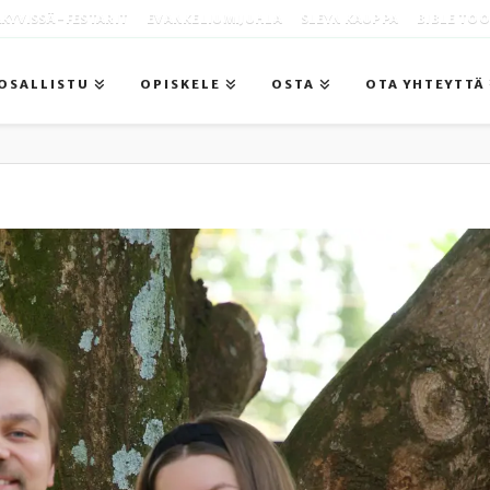
KYVISSÄ -FESTARIT
EVANKELIUMIJUHLA
SLEYN KAUPPA
BIBLE TO
OSALLISTU
OPISKELE
OSTA
OTA YHTEYTTÄ