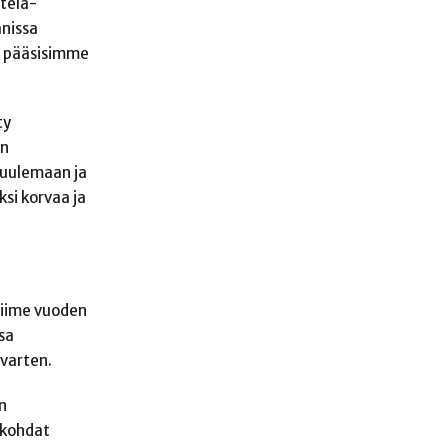
Etelä-
anissa
me pääsisimme
ty
ön
kuulemaan ja
si korvaa ja
 Viime vuoden
sa
varten.
en
tökohdat