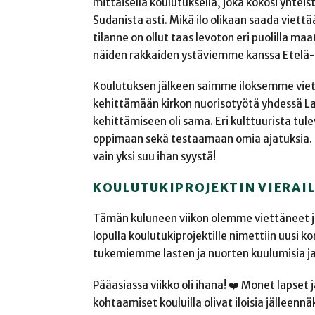
mittaisella koulutuksella, joka kokosi yhte
Sudanista asti. Mikä ilo olikaan saada viett
tilanne on ollut taas levoton eri puolilla m
näiden rakkaiden ystäviemme kanssa Etelä-
Koulutuksen jälkeen saimme iloksemme viett
kehittämään kirkon nuorisotyötä yhdessä L
kehittämiseen oli sama. Eri kulttuurista tu
oppimaan sekä testaamaan omia ajatuksia. Nä
vain yksi suu ihan syystä!
KOULUTUKIPROJEKTIN VIERAIL
Tämän kuluneen viikon olemme viettäneet jäl
lopulla koulutukiprojektille nimettiin uusi
tukemiemme lasten ja nuorten kuulumisia j
Pääasiassa viikko oli ihana! ❤️ Monet lapset 
kohtaamiset kouluilla olivat iloisia jälleen