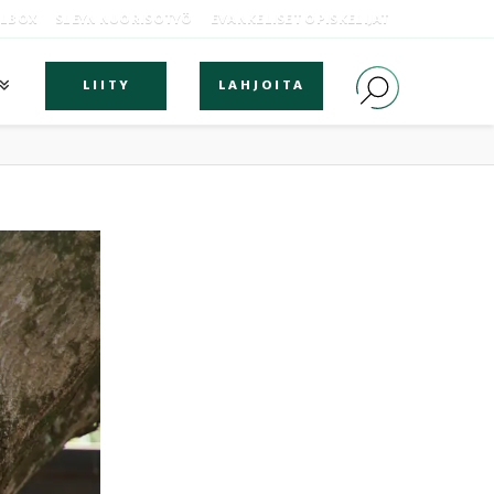
OLBOX
SLEYN NUORISOTYÖ
EVANKELISET OPISKELIJAT
LIITY
LAHJOITA