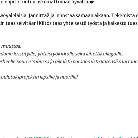
 huolenpito tuntuu uskomattoman hyvältä.❤️
bweyalelaisia. Jännittää ja innostaa samaan aikaan. Tekemistä
n taas selvitään! Kiitos taas yhteisestä työstä ja kaikesta tues
a muuttoa.
anin kristityille, yhteistyökirkolle sekä lähettikollegoille.
heelle Source Yubussa ja pikaista paranemista kätensä murtaneel
ulutukiprojektin lapsille ja nuorille!