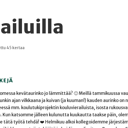
ailuilla
ttu 45 kertaa
KEJÄ
Suomessa kevätaurinko jo lämmittää? 🙂 Meillä tammikuussa va
uunkin ajan vilkkaana ja kuivan (ja kuuman!) kauden aurinko on 
jeessä mm. koulutukiprojektin kouluvierailuista, isosta rukousv
a. Kun katsomme jälleen kulunutta kuukautta taakse päin, ole
me tätä työtä tehdä! ❤️ Helmikuu alkoi kollegoidemme järjestäm