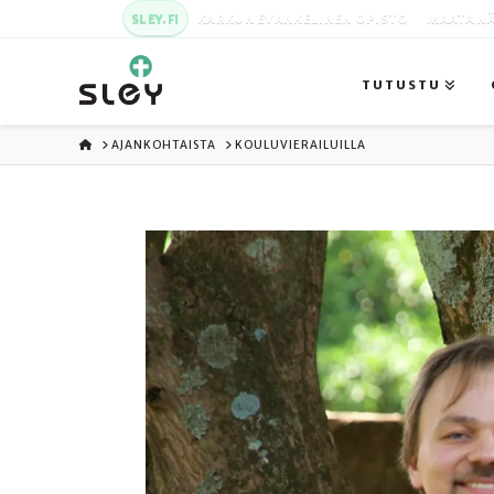
SLEY.FI
KARKUN EVANKELINEN OPISTO
MAATA NÄ
TUTUSTU
ETUSIVU
AJANKOHTAISTA
KOULUVIERAILUILLA