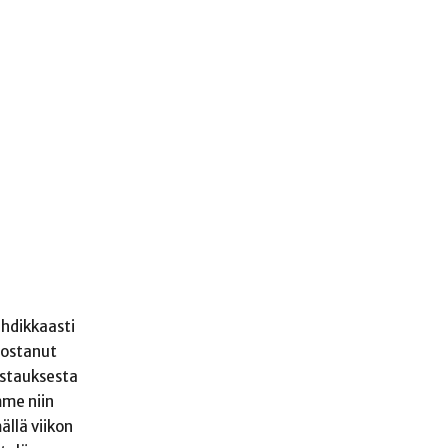
uhdikkaasti
nostanut
astauksesta
mme niin
ällä viikon