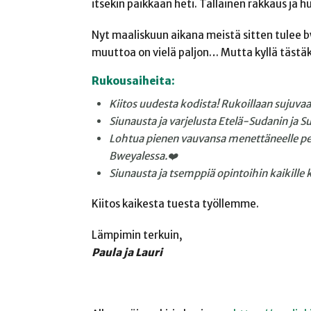
itsekin paikkaan heti. Tällainen rakkaus ja
Nyt maaliskuun aikana meistä sitten tulee 
muuttoa on vielä paljon… Mutta kyllä tästäki
Rukousaiheita:
Kiitos uudesta kodista! Rukoillaan sujuva
Siunausta ja varjelusta Etelä-Sudanin ja Sud
Lohtua pienen vauvansa menettäneelle per
Bweyalessa.❤️
Siunausta ja tsemppiä opintoihin kaikille ko
Kiitos kaikesta tuesta työllemme.
Lämpimin terkuin,
Paula ja Lauri