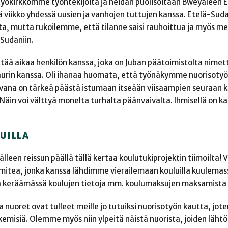
istyökirkkomme työntekijöitä ja heidän puolisoitaan Bweyaleen 
ää viikko yhdessä uusien ja vanhojen tuttujen kanssa. Etelä-Sud
aata, mutta rukoilemme, että tilanne saisi rauhoittua ja myös 
Sudaniin.
ää aikaa henkilön kanssa, joka on Juban päätoimistolta nimet
aurin kanssa. Oli ihanaa huomata, että työnäkymme nuorisoty
levana on tärkeä päästä istumaan itseään viisaampien seuraan 
in voi välttyä monelta turhalta päänvaivalta. Ihmisellä on kak
UILLA
leen reissun päällä tällä kertaa koulutukiprojektin tiimoilta!
 komitea, jonka kanssa lähdimme vierailemaan kouluilla kuulemas
a keräämässä koulujen tietoja mm. koulumaksujen maksamista 
ja nuoret ovat tulleet meille jo tutuiksi nuorisotyön kautta, jot
näkemisiä. Olemme myös niin ylpeitä näistä nuorista, joiden läh