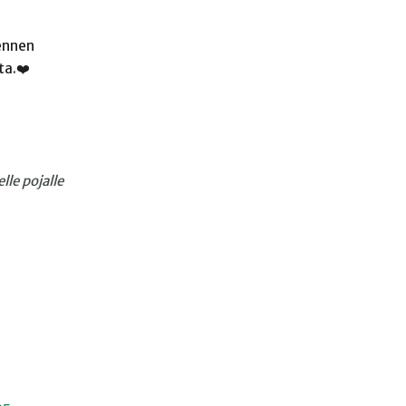
 ennen
ta.❤️
le pojalle