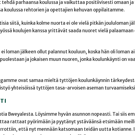
t tehdä parhaansa koulussa ja vaikuttaa positiivisesti omaan ja
koulussa rehtorien ja opettajien kehuvan oppilaitamme.
sia siitä, kuinka kolme nuorta ei ole vielä pitkän joululoman jä
työssä koulujen kanssa yrittävät saada nuoret vielä palaamaan
 ei loman jälkeen ollut palannut kouluun, koska hän oli loman a
 puolestaan ja jokaisen muun nuoren, jonka koulunkäynti on va
ollegamme ovat samaa mieltä tyttöjen koulunkäynnin tärkeydestä
mistyö yhteisöissä tyttöjen tasa-arvoisen aseman turvaamiseksi
TI
ta kotia Bweyalesta. Löysimme hyvän asunnon nopeasti. Tai siis 
aittaa rattaat pyörimään ja pyytänyt ystäväänsä etsimään meil
errottiin, että nyt mennään katsomaan teidän uutta kotianne.