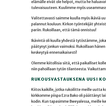
elämälle eivät ole helpot, mutta he haluava
tulevaisuuteen. Kuulimme myös useammassa 
Valitettavasti saimme kuulla myös ikäviä uuti
palannut kouluun. Kirkon työntekijät yhteis
pariin. Rukoillaan, että tämä onnistuu!
Ikävintä oli kuulla yhdestä tytöstämme, joka
päätynyt jonkun vaimoksi. Rukoillaan hänen
keskeytyä ennenaikaisesti!
Olemme kiitollisia siitä, että paikalliset k
niin pahoillaan tytön tilanteesta. Vaikutta
RUKOUSVASTAUKSENA UUSI KO
Kiitos kaikille, jotka rukoilitte meille uut
kirkkomme piispa Ezra Bako oli päättänyt l
kodin. Kun tapasimme Bweyalessa, meille k