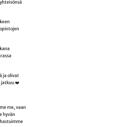
 yhteisönsä
lkeen
 opintojen
ikana
arassa
 ja olivat
 jatkuu.❤️
emme me, vaan
le hyvän
 Ihastuimme