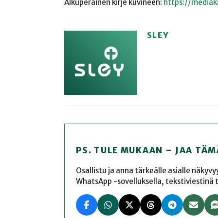
Alkuperäinen kirje kuvineen:
https://mediaki
SLEY
PS. TULE MUKAAN – JAA TÄM
Osallistu ja anna tärkeälle asialle näkyv
WhatsApp -sovelluksella, tekstiviestinä tai