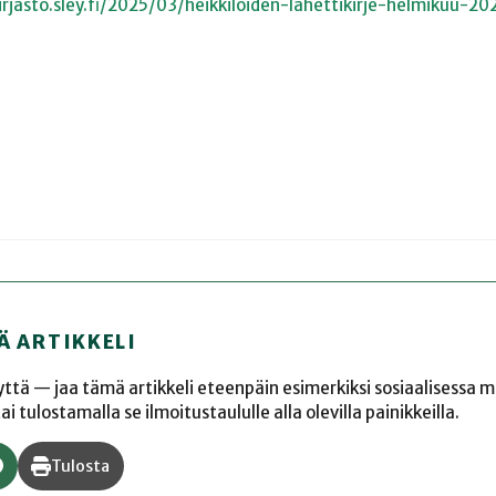
rjasto.sley.fi/2025/03/heikkiloiden-lahettikirje-helmikuu-20
Ä ARTIKKELI
yyttä — jaa tämä artikkeli eteenpäin esimerkiksi sosiaalisessa 
 tulostamalla se ilmoitustaululle alla olevilla painikkeilla.
Tulosta