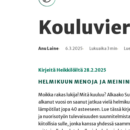
Kouluvier
Anu Laine
6.3.2025
Lukuaika 3 min
Lue
Kirjoittaja
Julkaistu
Lukuaika
Lukukertoja
Kirjeitä Heikkilöiltä 28.2.2025
HELMIKUUN MENOJA JA MEININ
Moikka rakas lukija! Mitä kuuluu? Alkaako 
alkanut vuosi on saanut jatkua vielä helmik
lämpötilat jopa 40 asteeseen. Lue tässä kir
ja nuorisotyön tulevaisuuden suunnitelmist
kiitollisia sulle, jonka kanssa yhdessä saam