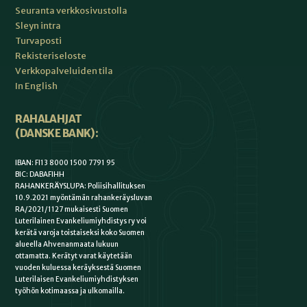
Seuranta verkkosivustolla
Sleyn intra
Turvaposti
Rekisteriseloste
Verkkopalveluiden tila
In English
RAHALAHJAT
(DANSKE BANK):
IBAN: FI13 8000 1500 7791 95
BIC: DABAFIHH
RAHANKERÄYSLUPA: Poliisihallituksen
10.9.2021 myöntämän rahankeräysluvan
RA/2021/1127 mukaisesti Suomen
Luterilainen Evankeliumiyhdistys ry voi
kerätä varoja toistaiseksi koko Suomen
alueella Ahvenanmaata lukuun
ottamatta. Kerätyt varat käytetään
vuoden kuluessa keräyksestä Suomen
Luterilaisen Evankeliumiyhdistyksen
työhön kotimaassa ja ulkomailla.