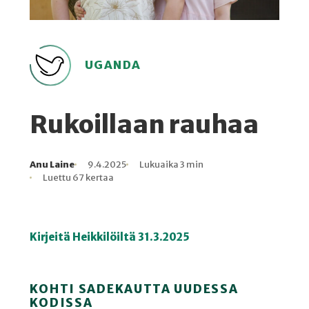
UGANDA
Rukoillaan rauhaa
Anu Laine
9.4.2025
Lukuaika 3 min
Kirjoittaja
Julkaistu
Lukuaika
Lukukertoja
Luettu 67 kertaa
Kirjeitä Heikkilöiltä 31.3.2025
KOHTI SADEKAUTTA UUDESSA
KODISSA