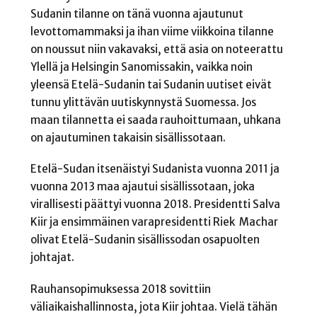
Sudanin tilanne on tänä vuonna ajautunut
levottomammaksi ja ihan viime viikkoina tilanne
on noussut niin vakavaksi, että asia on noteerattu
Ylellä ja Helsingin Sanomissakin, vaikka noin
yleensä Etelä-Sudanin tai Sudanin uutiset eivät
tunnu ylittävän uutiskynnystä Suomessa. Jos
maan tilannetta ei saada rauhoittumaan, uhkana
on ajautuminen takaisin sisällissotaan.
Etelä-Sudan itsenäistyi Sudanista vuonna 2011 ja
vuonna 2013 maa ajautui sisällissotaan, joka
virallisesti päättyi vuonna 2018. Presidentti Salva
Kiir ja ensimmäinen varapresidentti Riek Machar
olivat Etelä-Sudanin sisällissodan osapuolten
johtajat.
Rauhansopimuksessa 2018 sovittiin
väliaikaishallinnosta, jota Kiir johtaa. Vielä tähän