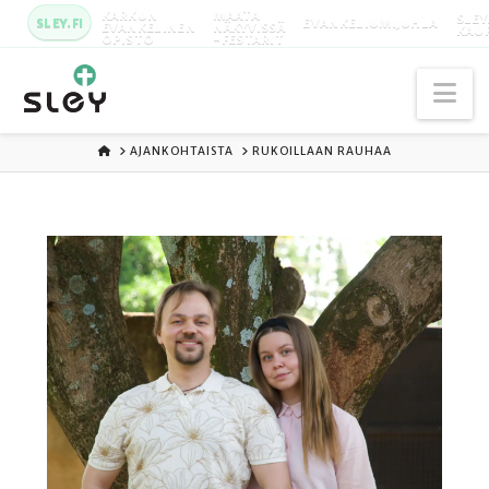
KARKUN
MAATA
SLEY
SLEY.FI
EVANKELIUMIJUHLA
EVANKELINEN
NÄKYVISSÄ
KAU
OPISTO
-FESTARIT
Na
ETUSIVU
AJANKOHTAISTA
RUKOILLAAN RAUHAA