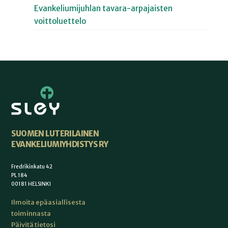
Evankeliumijuhlan tavara-arpajaisten
voittoluettelo
SUOMEN LUTERILAINEN
EVANKELIUMIYHDISTYS RY
Fredrikinkatu 42
PL 184
00181 HELSINKI
Ilmoita epäasiallisesta
toiminnasta
Päivitä tietosi