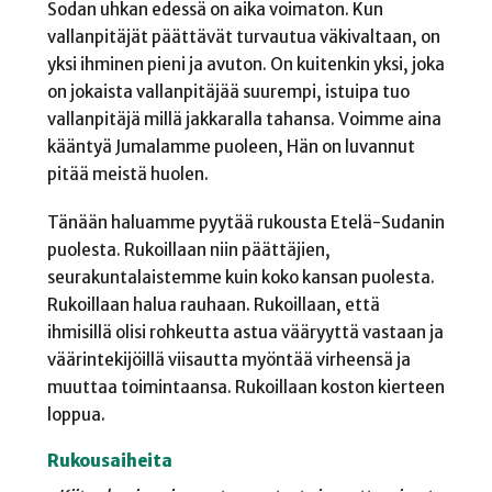
Sodan uhkan edessä on aika voimaton. Kun
vallanpitäjät päättävät turvautua väkivaltaan, on
yksi ihminen pieni ja avuton. On kuitenkin yksi, joka
on jokaista vallanpitäjää suurempi, istuipa tuo
vallanpitäjä millä jakkaralla tahansa. Voimme aina
kääntyä Jumalamme puoleen, Hän on luvannut
pitää meistä huolen.
Tänään haluamme pyytää rukousta Etelä-Sudanin
puolesta. Rukoillaan niin päättäjien,
seurakuntalaistemme kuin koko kansan puolesta.
Rukoillaan halua rauhaan. Rukoillaan, että
ihmisillä olisi rohkeutta astua vääryyttä vastaan ja
väärintekijöillä viisautta myöntää virheensä ja
muuttaa toimintaansa. Rukoillaan koston kierteen
loppua.
Rukousaiheita