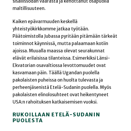
sisällissodan vaarasta ja kehottanut osapuolia
maltillisuuteen.
Kaiken epävarmuuden keskellä
yhteistyökirkkomme jatkaa työtään.
Päätoimistolla Jubassa pyritään pitämään tärkeät
toiminnot käynnissä, mutta palaamaan kotiin
ajoissa. Muualla maassa olevat seurakunnat
elävät erilaisissa tilanteissa. Esimerkiksi Länsi-
Ekvatorian osavaltiossa levottomuudet ovat
kasvamaan päin. Täällä Ugandan puolella
pakolaisten puheissa on huolta tulevasta ja
perheenjäsenistä Etelä-Sudanin puolella. Myös
pakolaisten elinolosuhteet ovat heikentyneet
USA:n rahoituksen katkaisemisen vuoksi.
RUKOILLAAN ETELÄ-SUDANIN
PUOLESTA