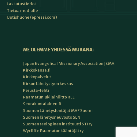
Laskutustiedot
Tietoa medialle
Uutishuone (epressi.com)
ME OLEMME YHDESSÄ MUKANA:
Japan Evangelical Missionary Association JEMA
Kirkkokansa.fi
Kirkkopalvelut
Kirkon lähetystyön keskus
Perusta-lehti
Raamatunlukijainliitto RLL
Seurakuntalainen.fi
Suomen Lähetyslentäjät MAF Suomi
Suomen lähetysneuvosto SLN
Suomen teologinen instituutti STI ry
Wycliffe Raamatunkääntäjät ry