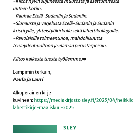
-Kiitos hyvin sujuneesta muutosta ja
asettumisesta
uuteen kotiin.
-Rauhaa Etelä-Sudaniin ja Sudaniin.
-Siunausta ja varjelusta Etelä-Sudanin ja
Sudanin
kristityille, yhteistyökirkolle
sekä lähettikollegoille.
-Pakolaisille toimeentuloa,
mahdollisuutta
terveydenhuoltoon ja
elämän perustarpeisiin.
Kiitos kaikesta tuesta työllemme.
❤️
Lämpimin terkuin,
Paula ja Lauri
Alkuperäinen kirje
kuvineen:
https://mediakirjasto.sley.fi/2025/04/heikkil
lahettikirje-maaliskuu-2025
SLEY