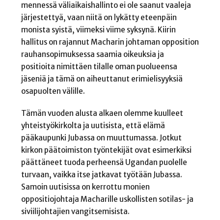
mennessä väliaikaishallinto ei ole saanut vaaleja
järjestettyä, vaan niitä on lykätty eteenpäin
monista syistä, viimeksi viime syksynä. Kiirin
hallitus on rajannut Macharin johtaman opposition
rauhansopimuksessa saamia oikeuksia ja
positioita nimittäen tilalle oman puolueensa
jäseniä ja tämä on aiheuttanut erimielisyyksiä
osapuolten välille.
Tämän vuoden alusta alkaen olemme kuulleet
yhteistyökirkolta ja uutisista, että elämä
pääkaupunki Jubassa on muuttumassa. Jotkut
kirkon päätoimiston työntekijät ovat esimerkiksi
päättäneet tuoda perheensä Ugandan puolelle
turvaan, vaikka itse jatkavat työtään Jubassa.
Samoin uutisissa on kerrottu monien
oppositiojohtaja Macharille uskollisten sotilas- ja
siviilijohtajien vangitsemisista.