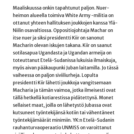
Maaliskuussa onkin tapahtunut paljon. Nuer-
heimon alueella toimiva White Army -militia on
ottanut yhteen hallituksen joukkojen kanssa Ylä-
Niilin osavaltiossa. Oppositiojohtaja Machar on
itse nuer ja siksi presidentti Kiir on sanonut
Macharin olevan iskujen takana. Kiir on saanut
sotilasapua Ugandasta ja Ugandan armeija on
toteuttanut Etelä-Sudanissa lukuisia ilmaiskuja,
myös aivan pääkaupunki Juban laitamilla. Jo tässä
vaiheessa on paljon siviiliurheja. Lopulta
presidentti Kiir lähetti joukkoja vangitsemaan
Macharia ja tämän vaimoa, jotka ilmeisesti ovat
tällä hetkellä kotiarestissa pidätettynä. Monet
sellaiset maat, joilla on lähetystö Jubassa ovat
kutsuneet työntekijänsä kotiin tai vähentäneet
työntekijämäärät minimiin. YK:n Etelä-Sudanin
rauhanturvaoperaatio UNMISS on varoittanut