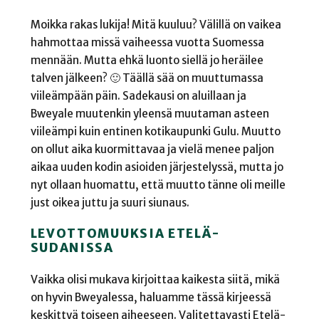
Moikka rakas lukija! Mitä kuuluu? Välillä on vaikea
hahmottaa missä vaiheessa vuotta Suomessa
mennään. Mutta ehkä luonto siellä jo heräilee
talven jälkeen? 🙂 Täällä sää on muuttumassa
viileämpään päin. Sadekausi on aluillaan ja
Bweyale muutenkin yleensä muutaman asteen
viileämpi kuin entinen kotikaupunki Gulu. Muutto
on ollut aika kuormittavaa ja vielä menee paljon
aikaa uuden kodin asioiden järjestelyssä, mutta jo
nyt ollaan huomattu, että muutto tänne oli meille
just oikea juttu ja suuri siunaus.
LEVOTTOMUUKSIA ETELÄ-
SUDANISSA
Vaikka olisi mukava kirjoittaa kaikesta siitä, mikä
on hyvin Bweyalessa, haluamme tässä kirjeessä
keskittyä toiseen aiheeseen. Valitettavasti Etelä-