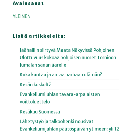
Avainsanat
YLEINEN
Lisää artikkeleita:
Jäähalliin siirtyvä Maata Näkyvissä Pohjoinen
Ulottuvuus kokoaa pohjoisen nuoret Tornioon
Jumalan sanan äärelle
Kuka kantaa ja antaa parhaan elämän?
Kesän keskeltä
Evankeliumijuhlan tavara-arpajaisten
voittoluettelo
Kesäkuu Suomessa
Lähetystyö ja talkoohenki nousivat
Evankeliumijuhlan päätöspäivän ytimeen: yli 12