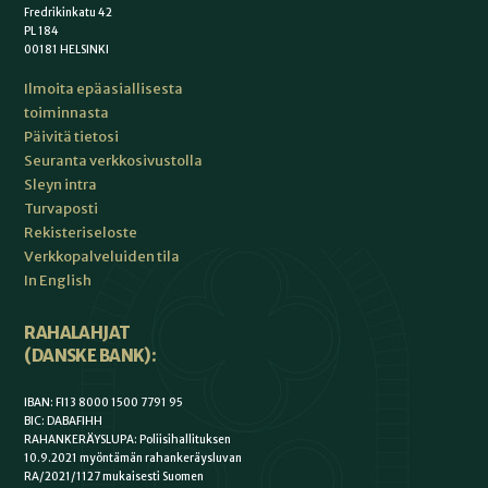
Fredrikinkatu 42
PL 184
00181 HELSINKI
Ilmoita epäasiallisesta
toiminnasta
Päivitä tietosi
Seuranta verkkosivustolla
Sleyn intra
Turvaposti
Rekisteriseloste
Verkkopalveluiden tila
In English
RAHALAHJAT
(DANSKE BANK):
IBAN: FI13 8000 1500 7791 95
BIC: DABAFIHH
RAHANKERÄYSLUPA: Poliisihallituksen
10.9.2021 myöntämän rahankeräysluvan
RA/2021/1127 mukaisesti Suomen