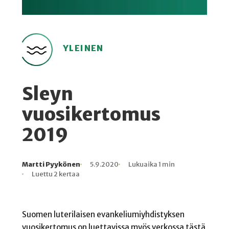
YLEINEN
Sleyn
vuosikertomus
2019
Martti Pyykönen
5.9.2020
Lukuaika 1 min
Kirjoittaja
Julkaistu
Lukuaika
Lukukertoja
Luettu 2 kertaa
Suomen luterilaisen evankeliumiyhdistyksen
vuosikertomus on luettavissa myös verkossa tästä