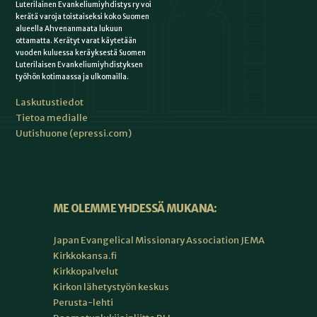
Luterilainen Evankeliumiyhdistys ry voi
kerätä varoja toistaiseksi koko Suomen
alueella Ahvenanmaata lukuun
ottamatta. Kerätyt varat käytetään
vuoden kuluessa keräyksestä Suomen
Luterilaisen Evankeliumiyhdistyksen
työhön kotimaassa ja ulkomailla.
Laskutustiedot
Tietoa medialle
Uutishuone (epressi.com)
ME OLEMME YHDESSÄ MUKANA:
Japan Evangelical Missionary Association JEMA
Kirkkokansa.fi
Kirkkopalvelut
Kirkon lähetystyön keskus
Perusta-lehti