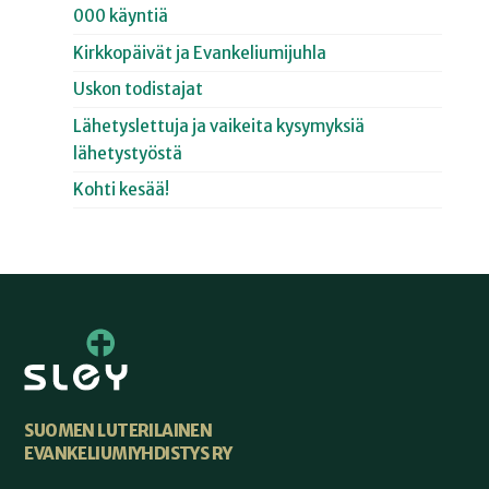
000 käyntiä
Kirkkopäivät ja Evankeliumijuhla
Uskon todistajat
Lähetyslettuja ja vaikeita kysymyksiä
lähetystyöstä
Kohti kesää!
SUOMEN LUTERILAINEN
EVANKELIUMIYHDISTYS RY