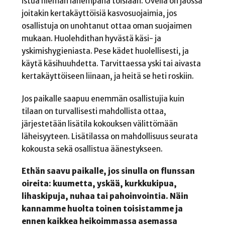
istua hieman lähempänä toisiaan. Ovella on jaossa
joitakin kertakäyttöisiä kasvosuojaimia, jos
osallistuja on unohtanut ottaa oman suojaimen
mukaan. Huolehdithan hyvästä käsi- ja
yskimishygieniasta. Pese kädet huolellisesti, ja
käytä käsihuuhdetta. Tarvittaessa yski tai aivasta
kertakäyttöiseen liinaan, ja heitä se heti roskiin.
Jos paikalle saapuu enemmän osallistujia kuin
tilaan on turvallisesti mahdollista ottaa,
järjestetään lisätila kokouksen välittömään
läheisyyteen. Lisätilassa on mahdollisuus seurata
kokousta sekä osallistua äänestykseen.
Ethän saavu paikalle, jos sinulla on flunssan
oireita: kuumetta, yskää, kurkkukipua,
lihaskipuja, nuhaa tai pahoinvointia. Näin
kannamme huolta toinen toisistamme ja
ennen kaikkea heikoimmassa asemassa