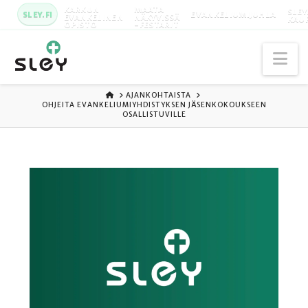
KARKUN
MAATA
SLEY
SLEY.FI
EVANKELIUMIJUHLA
EVANKELINEN
NÄKYVISSÄ
KAU
OPISTO
-FESTARIT
Na
ETUSIVU
AJANKOHTAISTA
OHJEITA EVANKELIUMIYHDISTYKSEN JÄSENKOKOUKSEEN
OSALLISTUVILLE