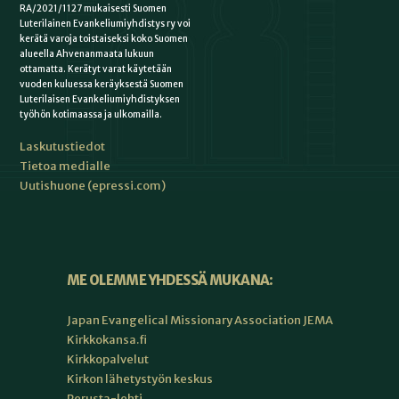
RA/2021/1127 mukaisesti Suomen
Luterilainen Evankeliumiyhdistys ry voi
kerätä varoja toistaiseksi koko Suomen
alueella Ahvenanmaata lukuun
ottamatta. Kerätyt varat käytetään
vuoden kuluessa keräyksestä Suomen
Luterilaisen Evankeliumiyhdistyksen
työhön kotimaassa ja ulkomailla.
Laskutustiedot
Tietoa medialle
Uutishuone (epressi.com)
ME OLEMME YHDESSÄ MUKANA:
Japan Evangelical Missionary Association JEMA
Kirkkokansa.fi
Kirkkopalvelut
Kirkon lähetystyön keskus
Perusta-lehti