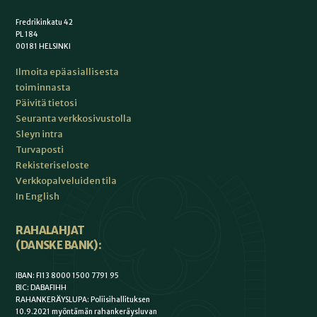
Fredrikinkatu 42
PL 184
00181 HELSINKI
Ilmoita epäasiallisesta
toiminnasta
Päivitä tietosi
Seuranta verkkosivustolla
Sleyn intra
Turvaposti
Rekisteriseloste
Verkkopalveluiden tila
In English
RAHALAHJAT
(DANSKE BANK):
IBAN: FI13 8000 1500 7791 95
BIC: DABAFIHH
RAHANKERÄYSLUPA: Poliisihallituksen
10.9.2021 myöntämän rahankeräysluvan