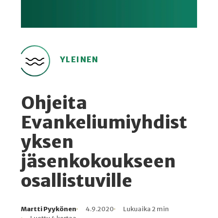
YLEINEN
Ohjeita
Evankeliumiyhdist
yksen
jäsenkokoukseen
osallistuville
Martti Pyykönen
4.9.2020
Lukuaika 2 min
Kirjoittaja
Julkaistu
Lukuaika
Lukukertoja