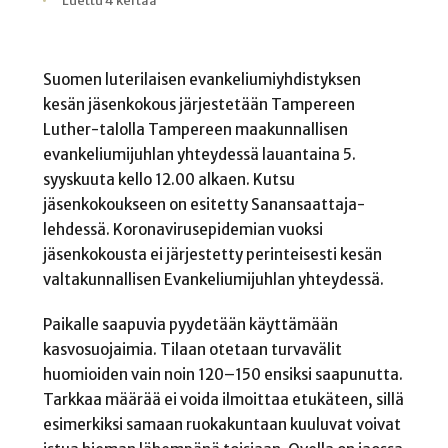
Luettu 4 kertaa
Suomen luterilaisen evankeliumiyhdistyksen
kesän jäsenkokous järjestetään Tampereen
Luther-talolla Tampereen maakunnallisen
evankeliumijuhlan yhteydessä lauantaina 5.
syyskuuta kello 12.00 alkaen. Kutsu
jäsenkokoukseen on esitetty Sanansaattaja-
lehdessä. Koronavirusepidemian vuoksi
jäsenkokousta ei järjestetty perinteisesti kesän
valtakunnallisen Evankeliumijuhlan yhteydessä.
Paikalle saapuvia pyydetään käyttämään
kasvosuojaimia. Tilaan otetaan turvavälit
huomioiden vain noin 120–150 ensiksi saapunutta.
Tarkkaa määrää ei voida ilmoittaa etukäteen, sillä
esimerkiksi samaan ruokakuntaan kuuluvat voivat