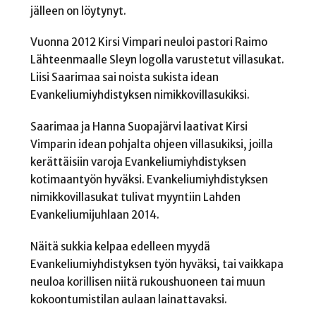
jälleen on löytynyt.
Vuonna 2012 Kirsi Vimpari neuloi pastori Raimo
Lähteenmaalle Sleyn logolla varustetut villasukat.
Liisi Saarimaa sai noista sukista idean
Evankeliumiyhdistyksen nimikkovillasukiksi.
Saarimaa ja Hanna Suopajärvi laativat Kirsi
Vimparin idean pohjalta ohjeen villasukiksi, joilla
kerättäisiin varoja Evankeliumiyhdistyksen
kotimaantyön hyväksi. Evankeliumiyhdistyksen
nimikkovillasukat tulivat myyntiin Lahden
Evankeliumijuhlaan 2014.
Näitä sukkia kelpaa edelleen myydä
Evankeliumiyhdistyksen työn hyväksi, tai vaikkapa
neuloa korillisen niitä rukoushuoneen tai muun
kokoontumistilan aulaan lainattavaksi.