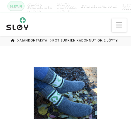
KARKUN
MAATA
SLEY
SLEY.FI
EVANKELIUMIJUHLA
EVANKELINEN
NÄKYVISSÄ
KAU
OPISTO
-FESTARIT
Na
ETUSIVU
AJANKOHTAISTA
KOTISUKKIEN KADONNUT OHJE LÖYTYI!