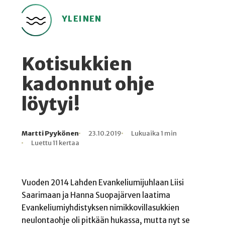
YLEINEN
Kotisukkien
kadonnut ohje
löytyi!
Martti Pyykönen
23.10.2019
Lukuaika 1 min
Kirjoittaja
Julkaistu
Lukuaika
Lukukertoja
Luettu 11 kertaa
Vuoden 2014 Lahden Evankeliumijuhlaan Liisi
Saarimaan ja Hanna Suopajärven laatima
Evankeliumiyhdistyksen nimikkovillasukkien
neulontaohje oli pitkään hukassa, mutta nyt se