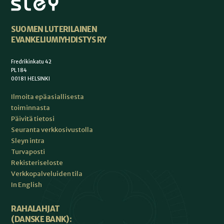
SUOMEN LUTERILAINEN
EVANKELIUMIYHDISTYS RY
Fredrikinkatu 42
PL 184
00181 HELSINKI
Ilmoita epäasiallisesta
toiminnasta
Päivitä tietosi
Seuranta verkkosivustolla
Sleyn intra
Turvaposti
Rekisteriseloste
Verkkopalveluiden tila
In English
RAHALAHJAT
(DANSKE BANK):