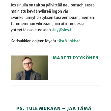
Jos sinulla on taitoa päivittää neulontaohjeessa
mainittu keväänvihreä logon väri
Evankeliumiyhdistyksen tuoreempaan, hieman
tummemman vihreään, niin ota ihmeessä
yhteyttä osoitteeseen
sley@sley.fi
Kotisukkien ohjeen löydät
tästä linkistä!
MARTTI PYYKÖNEN
PS. TULE MUKAAN – JAA TÄMÄ