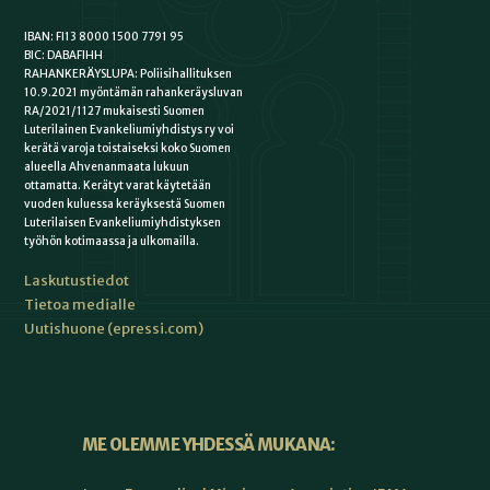
IBAN: FI13 8000 1500 7791 95
BIC: DABAFIHH
RAHANKERÄYSLUPA: Poliisihallituksen
10.9.2021 myöntämän rahankeräysluvan
RA/2021/1127 mukaisesti Suomen
Luterilainen Evankeliumiyhdistys ry voi
kerätä varoja toistaiseksi koko Suomen
alueella Ahvenanmaata lukuun
ottamatta. Kerätyt varat käytetään
vuoden kuluessa keräyksestä Suomen
Luterilaisen Evankeliumiyhdistyksen
työhön kotimaassa ja ulkomailla.
Laskutustiedot
Tietoa medialle
Uutishuone (epressi.com)
ME OLEMME YHDESSÄ MUKANA: