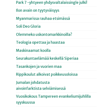
Park 7 -yhtyeen yhdysvaltalaissingle julki!
Ilon avain on tyytyväisyys
Myanmarissa rauhaa etsimässä
Soli Deo Gloria
Olemmeko uskontomarkkinoilla?
Teologia opettaa ja haastaa
Maskinaamat koolla
Seurakuntaelämää keskellä Siperiaa
Tasankojen ja vuorien maa
Rippikoulut alkoivat poikkeusoloissa
Jumalan johdatusta
aivoinfarktista selviämisessä
Vuosikokous Tampereen evankeliumijuhlilla
syyskuussa