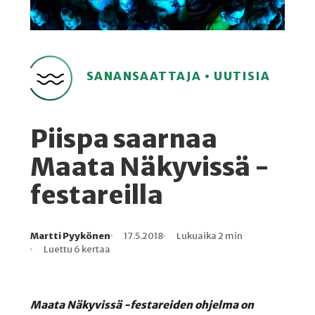
SANANSAATTAJA • UUTISIA
Piispa saarnaa
Maata Näkyvissä -
festareilla
Martti Pyykönen
17.5.2018
Lukuaika 2 min
Kirjoittaja
Julkaistu
Lukuaika
Lukukertoja
Luettu 6 kertaa
Maata Näkyvissä -festareiden ohjelma on