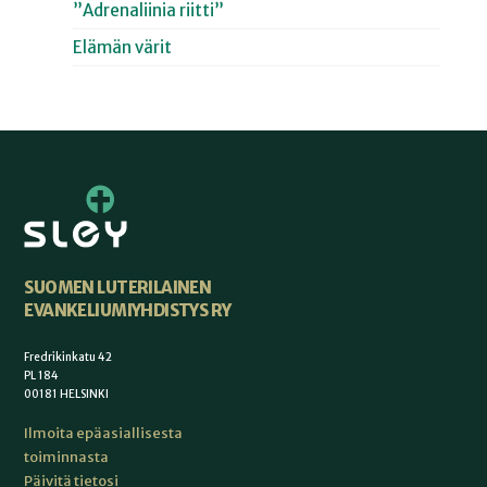
”Adrenaliinia riitti”
Elämän värit
SUOMEN LUTERILAINEN
EVANKELIUMIYHDISTYS RY
Fredrikinkatu 42
PL 184
00181 HELSINKI
Ilmoita epäasiallisesta
toiminnasta
Päivitä tietosi