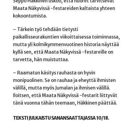
Seppo Häkkinen uskoo, että nuoret tarvitsevat
Maata Näkyvissä -festareiden kaltaista yhteen
kokoontumista.
– Tärkein työ tehdään tietysti
paikallisseurakuntien viikoittaisessa toiminnassa,
mutta yli kolmikymmenvuotinen historia näyttää
kyllä sen, että Maata Näkyvissä -festareille on
tarvetta, hän muistuttaa.
– Raamatun käsitys rauhasta on hyvin
monipuolinen. Se on rauhaa ja eheyttä ihmisten
välillä, mutta myös Jumalan ja ihmisen välillä.
Iloitsen, että Maata Näkyvissä -festarit liittyvät
tänä vuonna tähän teemaan, Häkkinen päättää.
TEKSTI JULKAISTU SANANSAATTAJASSA 10/18.