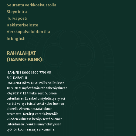
Seuranta verkkosivustolla
Sleyn intra
Turvaposti
Rekisteriseloste
Verkkopalveluiden tila
In English
RAHALAHJAT
(DANSKE BANK):
IBAN: FI13 8000 1500 7791 95
BIC: DABAFIHH
RAHANKERÄYSLUPA: Poliisihallituksen
10.9.2021 myöntämän rahankeräysluvan
RA/2021/1127 mukaisesti Suomen
Luterilainen Evankeliumiyhdistys ry voi
kerätä varoja toistaiseksi koko Suomen
alueella Ahvenanmaata lukuun
ottamatta. Kerätyt varat käytetään
vuoden kuluessa keräyksestä Suomen
Luterilaisen Evankeliumiyhdistyksen
työhön kotimaassa ja ulkomailla.