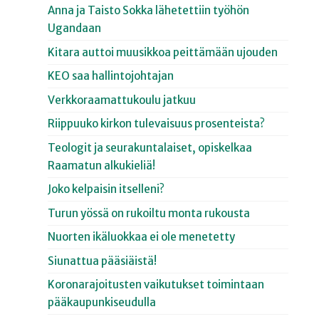
Anna ja Taisto Sokka lähetettiin työhön
Ugandaan
Kitara auttoi muusikkoa peittämään ujouden
KEO saa hallintojohtajan
Verkkoraamattukoulu jatkuu
Riippuuko kirkon tulevaisuus prosenteista?
Teologit ja seurakuntalaiset, opiskelkaa
Raamatun alkukieliä!
Joko kelpaisin itselleni?
Turun yössä on rukoiltu monta rukousta
Nuorten ikäluokkaa ei ole menetetty
Siunattua pääsiäistä!
Koronarajoitusten vaikutukset toimintaan
pääkaupunkiseudulla