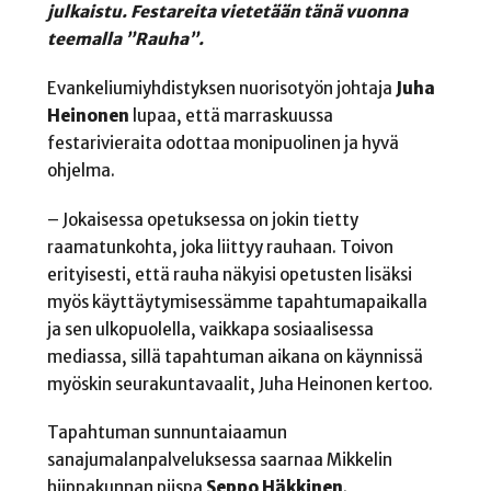
julkaistu. Festareita vietetään tänä vuonna
teemalla ”Rauha”.
Evankeliumiyhdistyksen nuorisotyön johtaja
Juha
Heinonen
lupaa, että marraskuussa
festarivieraita odottaa monipuolinen ja hyvä
ohjelma.
– Jokaisessa opetuksessa on jokin tietty
raamatunkohta, joka liittyy rauhaan. Toivon
erityisesti, että rauha näkyisi opetusten lisäksi
myös käyttäytymisessämme tapahtumapaikalla
ja sen ulkopuolella, vaikkapa sosiaalisessa
mediassa, sillä tapahtuman aikana on käynnissä
myöskin seurakuntavaalit, Juha Heinonen kertoo.
Tapahtuman sunnuntaiaamun
sanajumalanpalveluksessa saarnaa Mikkelin
hiippakunnan piispa
Seppo Häkkinen
.