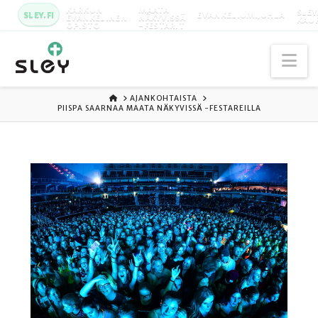
KARKUN
MAATA
SLEY
SLEY.FI
EVANKELIUMIJUHLA
EVANKELINEN
NÄKYVISSÄ
KAU
OPISTO
-FESTARIT
Na
ETUSIVU
AJANKOHTAISTA
PIISPA SAARNAA MAATA NÄKYVISSÄ -FESTAREILLA