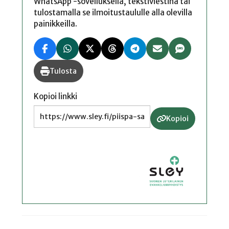
WhatsApp -sovelluksella, tekstiviestinä tai
tulostamalla se ilmoitustaululle alla olevilla
painikkeilla.
Tulosta
Kopioi linkki
Kopioi