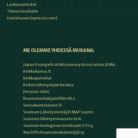
Laskutustiedot
Tietoa medialle
Uutishuone (epressi.com)
ME OLEMME YHDESSÄ MUKANA:
Japan Evangelical Missionary Association JEMA
Kirkkokansa.fi
Kirkkopalvelut
Kirkon lähetystyön keskus
Perusta-lehti
Raamatunlukijainliitto RLL
Seurakuntalainen.fi
Suomen Lähetyslentäjät MAF Suomi
Suomen lähetysneuvosto SLN
Suomen teologinen instituutti STI ry
Wycliffe Raamatunkääntäjät ry