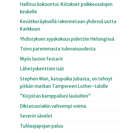
Hallitus kokoontui: Kiitokset poikkeusolojen
keskelle
Kevätkeräyksellä rakennetaan yhdessä uutta
Karkkuun
Yhdistyksen syyskokous pidettiin Helsingissä
Toivo paremmasta tulevaisuudesta
Myös lasten festarit
Lähetyskenttien isät
Stephen Wan, katupoika Jubasta, on tehnyt
pitkän matkan Tampereen Luther-talolle
”Kirjoitan kamppailuni lauluihini”
Diktatuuriakin vahvempi voima
Severin sävelet
Tuhlaajapojan paluu