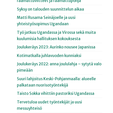
raamattuviitteet ja raamattupohja
Syksy on talouden suunnittelun aikaa
Matti Rusama Seinäjoelle ja uusi
yhteistyösopimus Ugandaan
Työ jatkuu Ugandassa ja Virossa sekä muita
kuulumisia hallituksen kokouksesta
Joulukeräys 2023: Aurinko nousee Japanissa
Kotimatkalla juhlavuoden kunniaksi
Joulukeräys 2022: anna joululahja – sytytä valo
pimeään
Suuri lahjoitus Keski-Pohjanmaalla: alueelle
palkataan nuorisotyöntekijä
Taisto Sokka vihittiin pastoriksi Ugandassa
Tervetuloa uudet työntekijät ja uusi
messuyhteisö