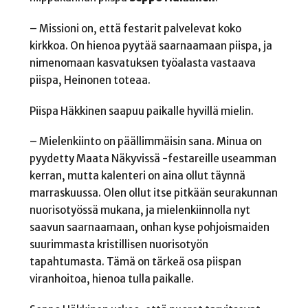
– Missioni on, että festarit palvelevat koko
kirkkoa. On hienoa pyytää saarnaamaan piispa, ja
nimenomaan kasvatuksen työalasta vastaava
piispa, Heinonen toteaa.
Piispa Häkkinen saapuu paikalle hyvillä mielin.
– Mielenkiinto on päällimmäisin sana. Minua on
pyydetty Maata Näkyvissä -festareille useamman
kerran, mutta kalenteri on aina ollut täynnä
marraskuussa. Olen ollut itse pitkään seurakunnan
nuorisotyössä mukana, ja mielenkiinnolla nyt
saavun saarnaamaan, onhan kyse pohjoismaiden
suurimmasta kristillisen nuorisotyön
tapahtumasta. Tämä on tärkeä osa piispan
viranhoitoa, hienoa tulla paikalle.