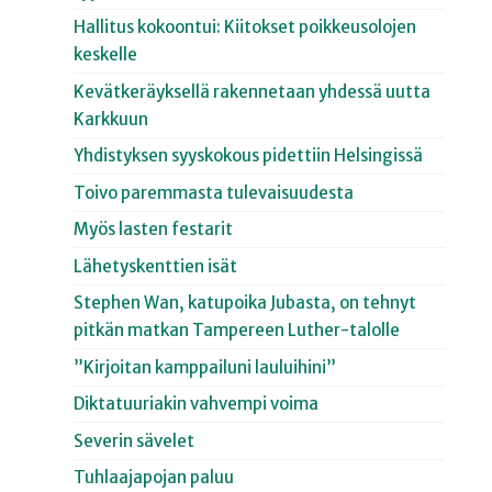
Hallitus kokoontui: Kiitokset poikkeusolojen
keskelle
Kevätkeräyksellä rakennetaan yhdessä uutta
Karkkuun
Yhdistyksen syyskokous pidettiin Helsingissä
Toivo paremmasta tulevaisuudesta
Myös lasten festarit
Lähetyskenttien isät
Stephen Wan, katupoika Jubasta, on tehnyt
pitkän matkan Tampereen Luther-talolle
”Kirjoitan kamppailuni lauluihini”
Diktatuuriakin vahvempi voima
Severin sävelet
Tuhlaajapojan paluu