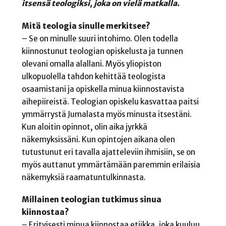
itsensä teologiksi, joka on vielä matkalla.
Mitä teologia sinulle merkitsee?
– Se on minulle suuri intohimo. Olen todella
kiinnostunut teologian opiskelusta ja tunnen
olevani omalla alallani. Myös yliopiston
ulkopuolella tahdon kehittää teologista
osaamistani ja opiskella minua kiinnostavista
aihepiireistä. Teologian opiskelu kasvattaa paitsi
ymmärrystä Jumalasta myös minusta itsestäni.
Kun aloitin opinnot, olin aika jyrkkä
näkemyksissäni. Kun opintojen aikana olen
tutustunut eri tavalla ajatteleviin ihmisiin, se on
myös auttanut ymmärtämään paremmin erilaisia
näkemyksiä raamatuntulkinnasta.
Millainen teologian tutkimus sinua
kiinnostaa?
– Erityisesti minua kiinnostaa etiikka, joka kuuluu