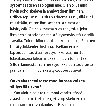
systemaattisen teologian alle. Olen ollut aina
hyvin pohdiskeleva ja analyyttinen ihminen.
Etiikka sopii minulle siten erinomaisesti, sillä siinä
mietitään, miten ihmiset perustelevat eri
käsityksiä. On palkitsevaa oivaltaa, miksi joku
ihminen ajattelee eettisistä kysymyksistä tietyllä
tavalla. Toinen kiinnostuksen kohteeni on Suomen
herätysliikkeiden historia. Itselläni ei ole
lapsuuden taustaa herätysliikkeissä, mutta
lukioikäisenä lähdin mukaan niiden toimintaan.
Silloin kiinnostuin eri herätysliikkeiden taustoista
ja siitä, mihin niiden käsitykset perustuvat.
Onko akateemisessa maailmassa vaikea
säilyttää uskoa?
– Kun aloitin opiskelun, moni varoitti tästä
asiasta, ja olin tietoinen, että opiskelu ei tule
olemaan kuin pyhäkoulussa. Ei siellä olla