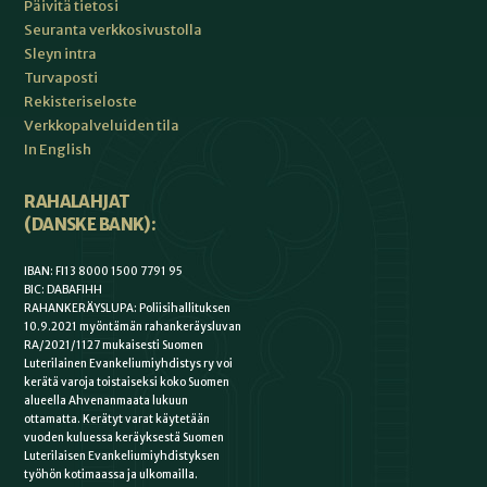
Päivitä tietosi
Seuranta verkkosivustolla
Sleyn intra
Turvaposti
Rekisteriseloste
Verkkopalveluiden tila
In English
RAHALAHJAT
(DANSKE BANK):
IBAN: FI13 8000 1500 7791 95
BIC: DABAFIHH
RAHANKERÄYSLUPA: Poliisihallituksen
10.9.2021 myöntämän rahankeräysluvan
RA/2021/1127 mukaisesti Suomen
Luterilainen Evankeliumiyhdistys ry voi
kerätä varoja toistaiseksi koko Suomen
alueella Ahvenanmaata lukuun
ottamatta. Kerätyt varat käytetään
vuoden kuluessa keräyksestä Suomen
Luterilaisen Evankeliumiyhdistyksen
työhön kotimaassa ja ulkomailla.