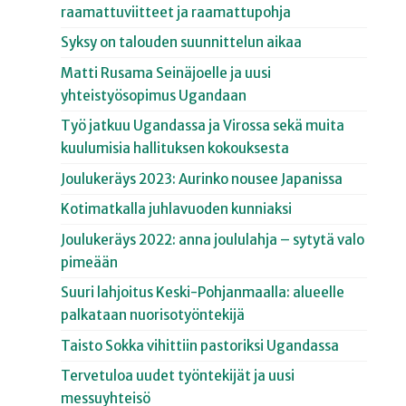
raamattuviitteet ja raamattupohja
Syksy on talouden suunnittelun aikaa
Matti Rusama Seinäjoelle ja uusi
yhteistyösopimus Ugandaan
Työ jatkuu Ugandassa ja Virossa sekä muita
kuulumisia hallituksen kokouksesta
Joulukeräys 2023: Aurinko nousee Japanissa
Kotimatkalla juhlavuoden kunniaksi
Joulukeräys 2022: anna joululahja – sytytä valo
pimeään
Suuri lahjoitus Keski-Pohjanmaalla: alueelle
palkataan nuorisotyöntekijä
Taisto Sokka vihittiin pastoriksi Ugandassa
Tervetuloa uudet työntekijät ja uusi
messuyhteisö