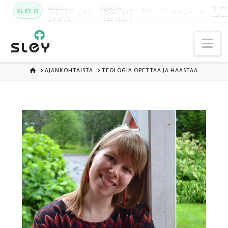
KARKUN
MAATA
SLEY
SLEY.FI
EVANKELIUMIJUHLA
EVANKELINEN
NÄKYVISSÄ
KAU
OPISTO
-FESTARIT
Na
ETUSIVU
AJANKOHTAISTA
TEOLOGIA OPETTAA JA HAASTAA