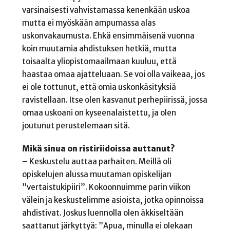
varsinaisesti vahvistamassa kenenkään uskoa
mutta ei myöskään ampumassa alas
uskonvakaumusta. Ehkä ensimmäisenä vuonna
koin muutamia ahdistuksen hetkiä, mutta
toisaalta yliopistomaailmaan kuuluu, että
haastaa omaa ajatteluaan. Se voi olla vaikeaa, jos
ei ole tottunut, että omia uskonkäsityksiä
ravistellaan. Itse olen kasvanut perhepiirissä, jossa
omaa uskoani on kyseenalaistettu, ja olen
joutunut perustelemaan sitä.
Mikä sinua on ristiriidoissa auttanut?
– Keskustelu auttaa parhaiten. Meillä oli
opiskelujen alussa muutaman opiskelijan
”vertaistukipiiri”. Kokoonnuimme parin viikon
välein ja keskustelimme asioista, jotka opinnoissa
ahdistivat. Joskus luennolla olen äkkiseltään
saattanut järkyttyä: ”Apua, minulla ei olekaan