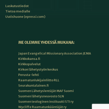
Laskutustiedot
Tietoa medialle
Uutishuone (epressi.com)
ME OLEMME YHDESSÄ MUKANA:
Japan Evangelical Missionary Association JEMA
Kirkkokansa.fi
Kirkkopalvelut
Kirkon lähetystyön keskus
Perusta-lehti
Raamatunlukijainliitto RLL
Seurakuntalainen.fi
Suomen Lähetyslentäjät MAF Suomi
Suomen lähetysneuvosto SLN
Suomen teologinen instituutti STI ry
Wycliffe Raamatunkääntäjät ry