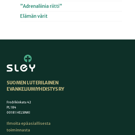
”Adrenaliinia riitti”
Elämän värit
SUOMEN LUTERILAINEN
EVANKELIUMIYHDISTYS RY
Fredrikinkatu 42
PL 184
00181 HELSINKI
Ilmoita epäasiallisesta
toiminnasta