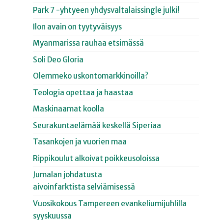
Park 7 -yhtyeen yhdysvaltalaissingle julki!
Ilon avain on tyytyväisyys
Myanmarissa rauhaa etsimässä
Soli Deo Gloria
Olemmeko uskontomarkkinoilla?
Teologia opettaa ja haastaa
Maskinaamat koolla
Seurakuntaelämää keskellä Siperiaa
Tasankojen ja vuorien maa
Rippikoulut alkoivat poikkeusoloissa
Jumalan johdatusta
aivoinfarktista selviämisessä
Vuosikokous Tampereen evankeliumijuhlilla
syyskuussa