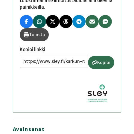
tulostamalla se ilmoitustaululle alla olevilla
painikkeilla.
Tulosta
Kopioi linkki
Kopioi
Avainsanat