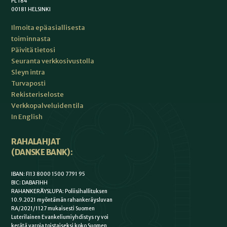
PL 184
00181 HELSINKI
Ilmoita epäasiallisesta
toiminnasta
Päivitä tietosi
Seuranta verkkosivustolla
Sleyn intra
Turvaposti
Rekisteriseloste
Verkkopalveluiden tila
In English
RAHALAHJAT
(DANSKE BANK):
IBAN: FI13 8000 1500 7791 95
BIC: DABAFIHH
RAHANKERÄYSLUPA: Poliisihallituksen
10.9.2021 myöntämän rahankeräysluvan
RA/2021/1127 mukaisesti Suomen
Luterilainen Evankeliumiyhdistys ry voi
kerätä varoja toistaiseksi koko Suomen