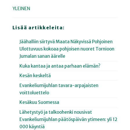
YLEINEN
Lisää artikkeleita:
Jäähalliin siirtyvä Maata Näkyvissä Pohjoinen
Ulottuvuus kokoaa pohjoisen nuoret Tornioon
Jumalan sanan äärelle
Kuka kantaa ja antaa parhaan elämän?
Kesän keskeltä
Evankeliumijuhlan tavara-arpajaisten
voittoluettelo
Kesäkuu Suomessa
Lähetystyö ja talkoohenki nousivat
Evankeliumijuhlan päätöspäivän ytimeen: yli 12
000 käyntiä