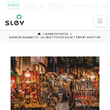
KARKUN
MAATA
SLEY
SLEY.FI
EVANKELIUMIJUHLA
EVANKELINEN
NÄKYVISSÄ
KAU
OPISTO
-FESTARIT
Na
ETUSIVU
AJANKOHTAISTA
KARKUN RAAMATTU- JA LÄHETYSTEOLOGISET PÄIVÄT AVATTIIN