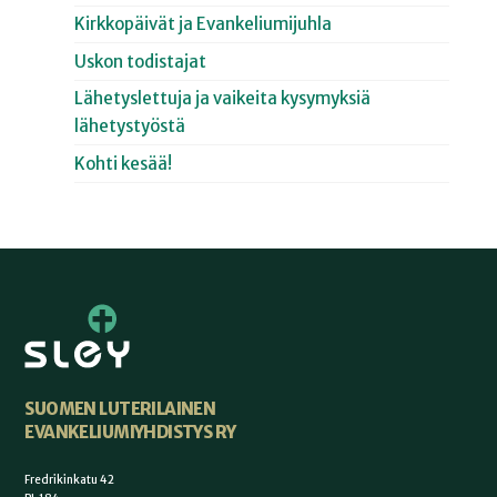
Kirkkopäivät ja Evankeliumijuhla
Uskon todistajat
Lähetyslettuja ja vaikeita kysymyksiä
lähetystyöstä
Kohti kesää!
SUOMEN LUTERILAINEN
EVANKELIUMIYHDISTYS RY
Fredrikinkatu 42