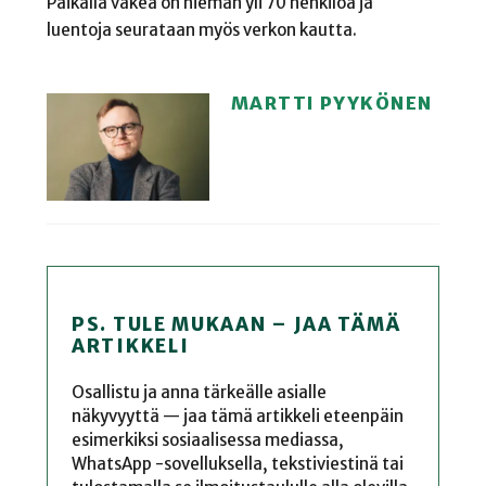
Paikalla väkeä on hieman yli 70 henkilöä ja
luentoja seurataan myös verkon kautta.
MARTTI PYYKÖNEN
PS. TULE MUKAAN – JAA TÄMÄ
ARTIKKELI
Osallistu ja anna tärkeälle asialle
näkyvyyttä — jaa tämä artikkeli eteenpäin
esimerkiksi sosiaalisessa mediassa,
WhatsApp -sovelluksella, tekstiviestinä tai