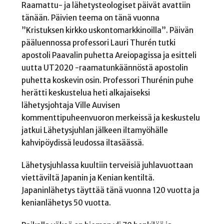
Raamattu- ja lähetysteologiset päivät avattiin
tänään. Päivien teema on tänä vuonna
”Kristuksen kirkko uskontomarkkinoilla”. Päivän
pääluennossa professori Lauri Thurén tutki
apostoli Paavalin puhetta Areiopagissa ja esitteli
uutta UT2020 -raamatunkäännöstä apostolin
puhetta koskevin osin. Professori Thurénin puhe
herätti keskustelua heti alkajaiseksi
lähetysjohtaja Ville Auvisen
kommenttipuheenvuoron merkeissä ja keskustelu
jatkui Lähetysjuhlan jälkeen iltamyöhälle
kahvipöydissä leudossa iltasäässä.
Lähetysjuhlassa kuultiin terveisiä juhlavuottaan
viettäviltä Japanin ja Kenian kentiltä.
Japaninlähetys täyttää tänä vuonna 120 vuotta ja
kenianlähetys 50 vuotta.