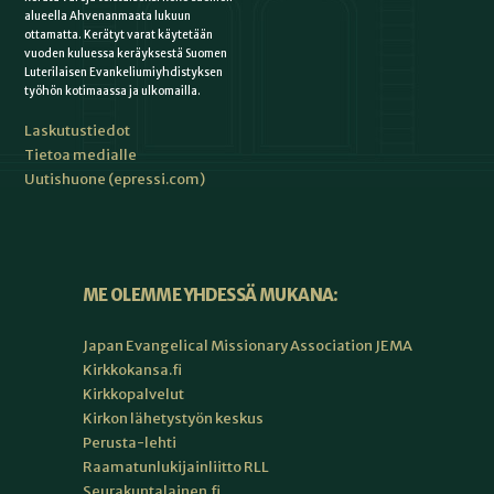
alueella Ahvenanmaata lukuun
ottamatta. Kerätyt varat käytetään
vuoden kuluessa keräyksestä Suomen
Luterilaisen Evankeliumiyhdistyksen
työhön kotimaassa ja ulkomailla.
Laskutustiedot
Tietoa medialle
Uutishuone (epressi.com)
ME OLEMME YHDESSÄ MUKANA:
Japan Evangelical Missionary Association JEMA
Kirkkokansa.fi
Kirkkopalvelut
Kirkon lähetystyön keskus
Perusta-lehti
Raamatunlukijainliitto RLL
Seurakuntalainen.fi