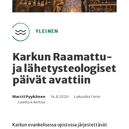
YLEINEN
Karkun Raamattu-
ja lähetysteologiset
päivät avattiin
Martti Pyykönen
14.8.2020
Lukuaika 1 min
Kirjoittaja
Julkaistu
Lukuaika
Lukukertoja
Luettu 4 kertaa
Karkun evankelisessa opistossa järjestettävät