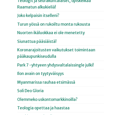
Teologit ja seurakuntalaiset, opiskelkaa
Raamatun alkukieliä!
Joko kelpaisin itselleni?
Turun yössä on rukoiltu monta rukousta
Nuorten ikäluokkaa ei ole menetetty
Siunattua pääsiäistä!
Koronarajoitusten vaikutukset toimintaan
pääkaupunkiseudulla
Park 7 -yhtyeen yhdysvaltalaissingle julki!
Ilon avain on tyytyväisyys
Myanmarissa rauhaa etsimässä
Soli Deo Gloria
Olemmeko uskontomarkkinoilla?
Teologia opettaa ja haastaa