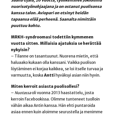
Saana Ojala
, 26 vuotta, työskentelee Jokioisilla
nuorisotyönohjaajana ja on ostanut puolisonsa
kanssa talon. Aviopari on etsinyt heidän
tapaansa elää perheenä. Saanalta nimittäin
puuttuu kohtu.
MRKH-syndroomasi todettiin kymmenen
vuotta sitten. Millaisia ajatuksia se herättää
nykyisin?
– Tilanne on tasantuunut. Nuorena mietin, että
haluaako kukaan olla kanssani. Vaikka puolison
löytäminen ei korjaa kaikkea, se loi itselle turvaa ja
varmuutta, koska
Antti
hyväksyi asian niin hyvin.
Miten kerroit asiasta puolisollesi?
–
Nuotassa
oli vuonna 2013 haastattelu, josta
kerroin Facebookissa. Olimme tunteneet tuolloin
vähän aikaa Antin kanssa. Hän ehti puntaroida
asiaa ennen kuin aloimme seurustella ja menimme