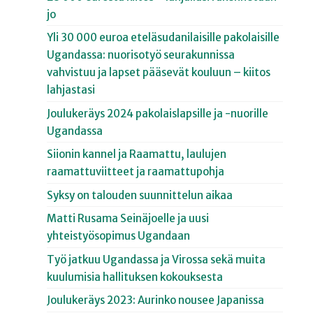
jo
Yli 30 000 euroa eteläsudanilaisille pakolaisille
Ugandassa: nuorisotyö seurakunnissa
vahvistuu ja lapset pääsevät kouluun – kiitos
lahjastasi
Joulukeräys 2024 pakolaislapsille ja -nuorille
Ugandassa
Siionin kannel ja Raamattu, laulujen
raamattuviitteet ja raamattupohja
Syksy on talouden suunnittelun aikaa
Matti Rusama Seinäjoelle ja uusi
yhteistyösopimus Ugandaan
Työ jatkuu Ugandassa ja Virossa sekä muita
kuulumisia hallituksen kokouksesta
Joulukeräys 2023: Aurinko nousee Japanissa