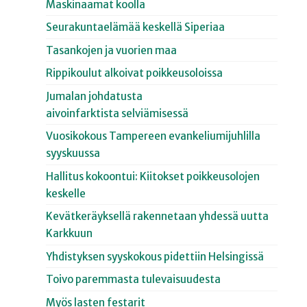
Maskinaamat koolla
Seurakuntaelämää keskellä Siperiaa
Tasankojen ja vuorien maa
Rippikoulut alkoivat poikkeusoloissa
Jumalan johdatusta
aivoinfarktista selviämisessä
Vuosikokous Tampereen evankeliumijuhlilla
syyskuussa
Hallitus kokoontui: Kiitokset poikkeusolojen
keskelle
Kevätkeräyksellä rakennetaan yhdessä uutta
Karkkuun
Yhdistyksen syyskokous pidettiin Helsingissä
Toivo paremmasta tulevaisuudesta
Myös lasten festarit