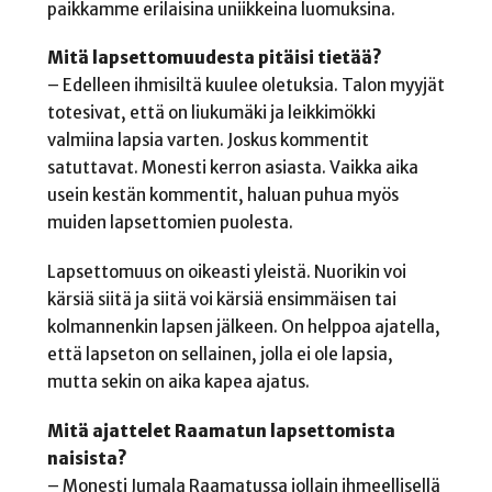
paikkamme erilaisina uniikkeina luomuksina.
Mitä lapsettomuudesta pitäisi tietää?
– Edelleen ihmisiltä kuulee oletuksia. Talon myyjät
totesivat, että on liukumäki ja leikkimökki
valmiina lapsia varten. Joskus kommentit
satuttavat. Monesti kerron asiasta. Vaikka aika
usein kestän kommentit, haluan puhua myös
muiden lapsettomien puolesta.
Lapsettomuus on oikeasti yleistä. Nuorikin voi
kärsiä siitä ja siitä voi kärsiä ensimmäisen tai
kolmannenkin lapsen jälkeen. On helppoa ajatella,
että lapseton on sellainen, jolla ei ole lapsia,
mutta sekin on aika kapea ajatus.
Mitä ajattelet Raamatun lapsettomista
naisista?
– Monesti Jumala Raamatussa jollain ihmeellisellä