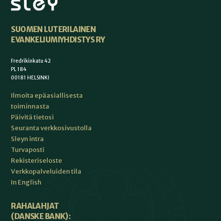
SUOMEN LUTERILAINEN
EVANKELIUMIYHDISTYS RY
Fredrikinkatu 42
PL 184
00181 HELSINKI
Ilmoita epäasiallisesta
toiminnasta
Päivitä tietosi
Seuranta verkkosivustolla
Sleyn intra
Turvaposti
Rekisteriseloste
Verkkopalveluiden tila
In English
RAHALAHJAT
(DANSKE BANK):