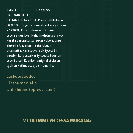
IBAN: FI13 8000 1500 7791 95
BIC: DABAFIHH
RAHANKERÄYSLUPA: Poliisihallituksen
10.9.2021 myöntämän rahankeräysluvan
RA/2021/1127 mukaisesti Suomen
Luterilainen Evankeliumiyhdistys ry voi
kerätä varoja toistaiseksi koko Suomen
alueella Ahvenanmaata lukuun
ottamatta. Kerätyt varat käytetään
vuoden kuluessa keräyksestä Suomen
Luterilaisen Evankeliumiyhdistyksen
työhön kotimaassa ja ulkomailla.
Laskutustiedot
Tietoa medialle
Uutishuone (epressi.com)
ME OLEMME YHDESSÄ MUKANA: