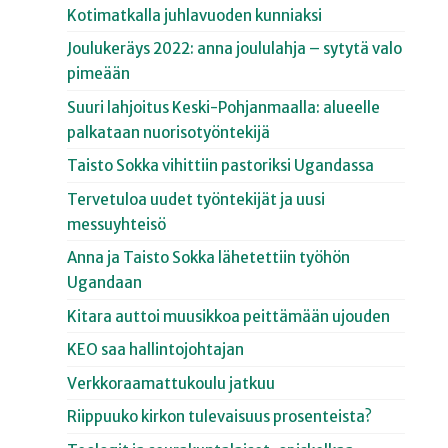
Kotimatkalla juhlavuoden kunniaksi
Joulukeräys 2022: anna joululahja – sytytä valo
pimeään
Suuri lahjoitus Keski-Pohjanmaalla: alueelle
palkataan nuorisotyöntekijä
Taisto Sokka vihittiin pastoriksi Ugandassa
Tervetuloa uudet työntekijät ja uusi
messuyhteisö
Anna ja Taisto Sokka lähetettiin työhön
Ugandaan
Kitara auttoi muusikkoa peittämään ujouden
KEO saa hallintojohtajan
Verkkoraamattukoulu jatkuu
Riippuuko kirkon tulevaisuus prosenteista?