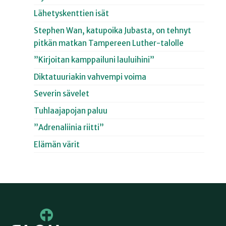
Lähetyskenttien isät
Stephen Wan, katupoika Jubasta, on tehnyt
pitkän matkan Tampereen Luther-talolle
”Kirjoitan kamppailuni lauluihini”
Diktatuuriakin vahvempi voima
Severin sävelet
Tuhlaajapojan paluu
”Adrenaliinia riitti”
Elämän värit