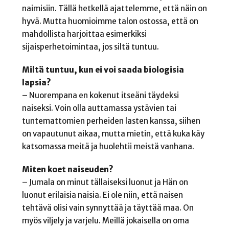
naimisiin. Tällä hetkellä ajattelemme, että näin on
hyvä. Mutta huomioimme talon ostossa, että on
mahdollista harjoittaa esimerkiksi
sijaisperhetoimintaa, jos siltä tuntuu.
Miltä tuntuu, kun ei voi saada biologisia
lapsia?
– Nuorempana en kokenut itseäni täydeksi
naiseksi. Voin olla auttamassa ystävien tai
tuntemattomien perheiden lasten kanssa, siihen
on vapautunut aikaa, mutta mietin, että kuka käy
katsomassa meitä ja huolehtii meistä vanhana.
Miten koet naiseuden?
– Jumala on minut tällaiseksi luonut ja Hän on
luonut erilaisia naisia. Ei ole niin, että naisen
tehtävä olisi vain synnyttää ja täyttää maa. On
myös viljely ja varjelu. Meillä jokaisella on oma