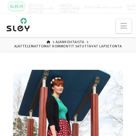
KARKUN
MAATA
SLEY
SLEY.FI
EVANKELIUMIJUHLA
EVANKELINEN
NÄKYVISSÄ
KAU
OPISTO
-FESTARIT
Na
ETUSIVU
AJANKOHTAISTA
AJATTELEMATTOMAT KOMMENTIT SATUTTAVAT LAPSETONTA