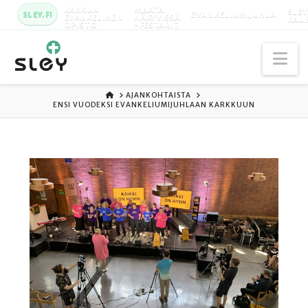
KARKUN
MAATA
SLEY
SLEY.FI
EVANKELIUMIJUHLA
EVANKELINEN
NÄKYVISSÄ
KAU
OPISTO
-FESTARIT
Na
ETUSIVU
AJANKOHTAISTA
ENSI VUODEKSI EVANKELIUMIJUHLAAN KARKKUUN