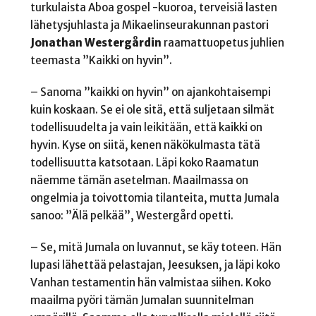
turkulaista Aboa gospel -kuoroa, terveisiä lasten
lähetysjuhlasta ja Mikaelinseurakunnan pastori
Jonathan Westergårdin
raamattuopetus juhlien
teemasta ”Kaikki on hyvin”.
– Sanoma ”kaikki on hyvin” on ajankohtaisempi
kuin koskaan. Se ei ole sitä, että suljetaan silmät
todellisuudelta ja vain leikitään, että kaikki on
hyvin. Kyse on siitä, kenen näkökulmasta tätä
todellisuutta katsotaan. Läpi koko Raamatun
näemme tämän asetelman. Maailmassa on
ongelmia ja toivottomia tilanteita, mutta Jumala
sanoo: ”Älä pelkää”, Westergård opetti.
– Se, mitä Jumala on luvannut, se käy toteen. Hän
lupasi lähettää pelastajan, Jeesuksen, ja läpi koko
Vanhan testamentin hän valmistaa siihen. Koko
maailma pyöri tämän Jumalan suunnitelman