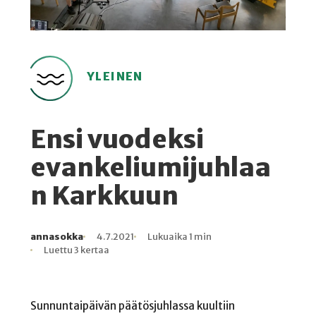
YLEINEN
Ensi vuodeksi
evankeliumijuhlaa
n Karkkuun
annasokka
4.7.2021
Lukuaika 1 min
Kirjoittaja
Julkaistu
Lukuaika
Lukukertoja
Luettu 3 kertaa
Sunnuntaipäivän päätösjuhlassa kuultiin