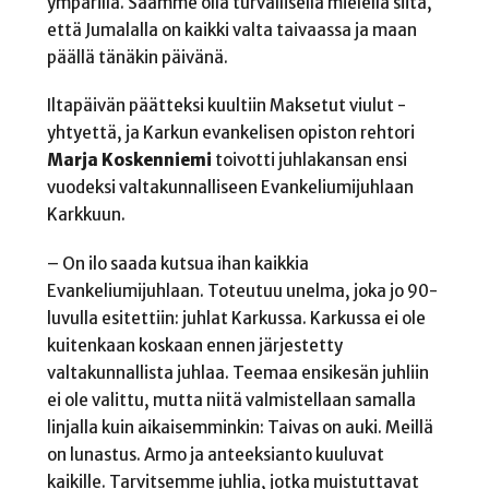
ympärillä. Saamme olla turvallisella mielellä siitä,
että Jumalalla on kaikki valta taivaassa ja maan
päällä tänäkin päivänä.
Iltapäivän päätteksi kuultiin Maksetut viulut -
yhtyettä, ja Karkun evankelisen opiston rehtori
Marja Koskenniemi
toivotti juhlakansan ensi
vuodeksi valtakunnalliseen Evankeliumijuhlaan
Karkkuun.
– On ilo saada kutsua ihan kaikkia
Evankeliumijuhlaan. Toteutuu unelma, joka jo 90-
luvulla esitettiin: juhlat Karkussa. Karkussa ei ole
kuitenkaan koskaan ennen järjestetty
valtakunnallista juhlaa. Teemaa ensikesän juhliin
ei ole valittu, mutta niitä valmistellaan samalla
linjalla kuin aikaisemminkin: Taivas on auki. Meillä
on lunastus. Armo ja anteeksianto kuuluvat
kaikille. Tarvitsemme juhlia, jotka muistuttavat