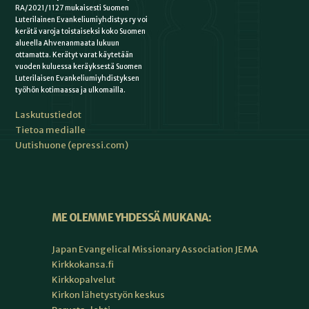
RA/2021/1127 mukaisesti Suomen
Luterilainen Evankeliumiyhdistys ry voi
kerätä varoja toistaiseksi koko Suomen
alueella Ahvenanmaata lukuun
ottamatta. Kerätyt varat käytetään
vuoden kuluessa keräyksestä Suomen
Luterilaisen Evankeliumiyhdistyksen
työhön kotimaassa ja ulkomailla.
Laskutustiedot
Tietoa medialle
Uutishuone (epressi.com)
ME OLEMME YHDESSÄ MUKANA:
Japan Evangelical Missionary Association JEMA
Kirkkokansa.fi
Kirkkopalvelut
Kirkon lähetystyön keskus