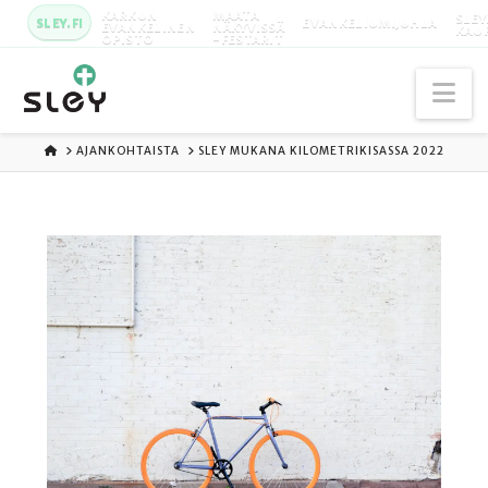
KARKUN
MAATA
SLEY
SLEY.FI
EVANKELIUMIJUHLA
EVANKELINEN
NÄKYVISSÄ
KAU
OPISTO
-FESTARIT
Na
ETUSIVU
AJANKOHTAISTA
SLEY MUKANA KILOMETRIKISASSA 2022