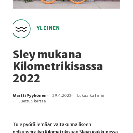
YLEINEN
Sley mukana
Kilometrikisassa
2022
Martti Pyykönen
29.4.2022
Lukuaika 1 min
Kirjoittaja
Julkaistu
Lukuaika
Lukukertoja
Luettu 5 kertaa
Tule pyöräilemään valtakunnalliseen
polkupyöräilyn Kilometrikisaan Sleyn joukkueessa.