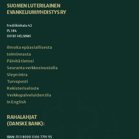
SUOMEN LUTERILAINEN
EVANKELIUMIYHDISTYS RY
Fredrikinkatu 42
PL 184
00181 HELSINKI
Ilmoita epäasiallisesta
toiminnasta
Päivitä tietosi
Seuranta verkkosivustolla
Sleyn intra
Turvaposti
Rekisteriseloste
Verkkopalveluiden tila
In English
RAHALAHJAT
(DANSKE BANK):
IBAN: FI13 8000 1500 7791 95