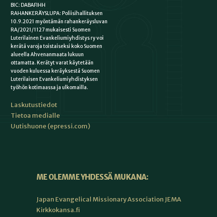
BIC: DABAFIHH
RAHANKERÄYSLUPA: Poliisihallituksen
10.9.2021 myöntämän rahankeräysluvan
RA/2021/1127 mukaisesti Suomen
Luterilainen Evankeliumiyhdistys ry voi
kerätä varoja toistaiseksi koko Suomen
alueella Ahvenanmaata lukuun
ottamatta. Kerätyt varat käytetään
vuoden kuluessa keräyksestä Suomen
Luterilaisen Evankeliumiyhdistyksen
työhön kotimaassa ja ulkomailla.
Laskutustiedot
Tietoa medialle
Uutishuone (epressi.com)
ME OLEMME YHDESSÄ MUKANA:
Japan Evangelical Missionary Association JEMA
Kirkkokansa.fi