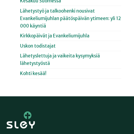
Kesäkuu Suomessa
Lähetystyö ja talkoohenki nousivat
Evankeliumijuhlan päätöspäivän ytimeen: yli 12
000 käyntiä
Kirkkopäivät ja Evankeliumijuhla
Uskon todistajat
Lähetyslettuja ja vaikeita kysymyksiä
lähetystyöstä
Kohti kesää!