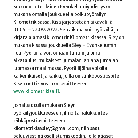
Suomen Luterilainen Evankeliumiyhdistys on
mukana omalla joukkueella polkupyöräilyn
Kilometrikisassa. Kisa järjestetään aikavälillä
01.05. – 22.09.2022. Sen aikana voit pyöräillä ja
kirjata ajamasi kilometrit Kilometrikisassa. Sley on
mukana kisassa joukkuella Sley – Evankeliumin
iloa. Pyöräillä voit omaan tahtiin ja oma
aikataulusi mukaisesti Jumalan lahjana Jumalan
luomassa maailmassa. Pyöräilijöinä voi olla
kaikenikäiset ja kaikki, joilla on sähköpostiosoite.
Kisan nettisivusto on osoitteessa
www.kilometrikisa.fi
.
Jo haluat tulla mukaan Sleyn
pyöräilyjoukkueeseen, ilmoita halukkuutesi
sähköpostiosoitteeseen
kilometrikisasley@gmail.com, niin saat
paluuviestinä osallistumiskoodin, jolla pääset