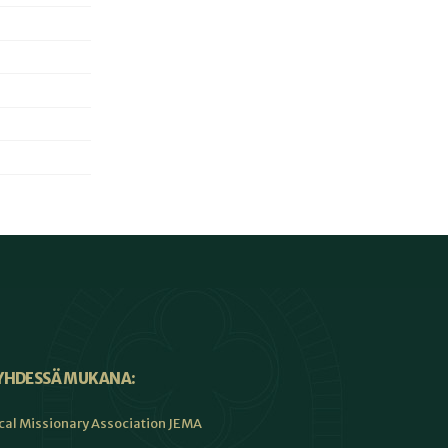
YHDESSÄ MUKANA:
cal Missionary Association JEMA