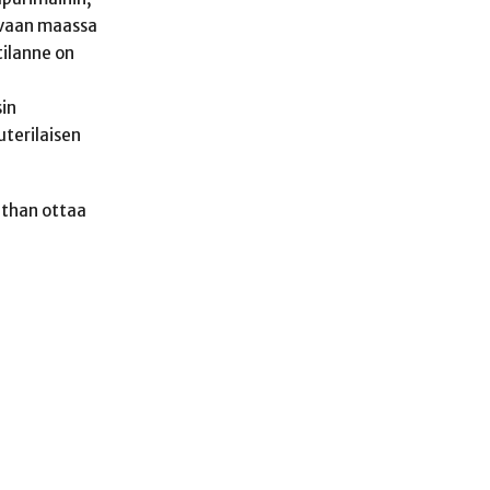
 vaan maassa
tilanne on
sin
uterilaisen
athan ottaa