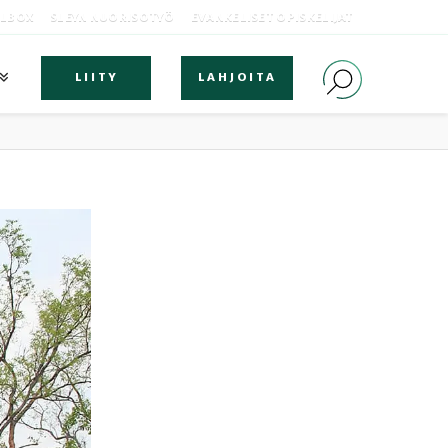
OLBOX
SLEYN NUORISOTYÖ
EVANKELISET OPISKELIJAT
LIITY
LAHJOITA