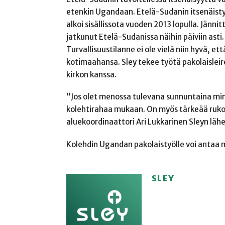
etenkin Ugandaan. Etelä-Sudanin itsenäist
alkoi sisällissota vuoden 2013 lopulla. Jänni
jatkunut Etelä-Sudanissa näihin päiviin ast
Turvallisuustilanne ei ole vielä niin hyvä, e
kotimaahansa. Sley tekee työtä pakolaisleir
kirkon kanssa.
”Jos olet menossa tulevana sunnuntaina mi
kolehtirahaa mukaan. On myös tärkeää rukoi
aluekoordinaattori Ari Lukkarinen Sleyn läh
Kolehdin Ugandan pakolaistyölle voi antaa 
SLEY