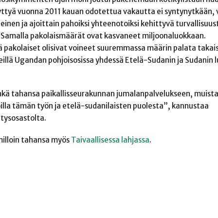
yttyä vuonna 2011 kauan odotettua vakautta ei syntynytkään,
tteinen ja ajoittain pahoiksi yhteenotoiksi kehittyvä turvallisuus
i. Samalla pakolaismäärät ovat kasvaneet miljoonaluokkaan.
ttä pakolaiset olisivat voineet suuremmassa määrin palata takai
eillä Ugandan pohjoisosissa yhdessä Etelä-Sudanin ja Sudanin l
nkä tahansa paikallisseurakunnan jumalanpalvelukseen, muist
lla tämän työn ja etelä-sudanilaisten puolesta”, kannustaa
etysosastolta.
milloin tahansa myös
Taivaallisessa lahjassa
.