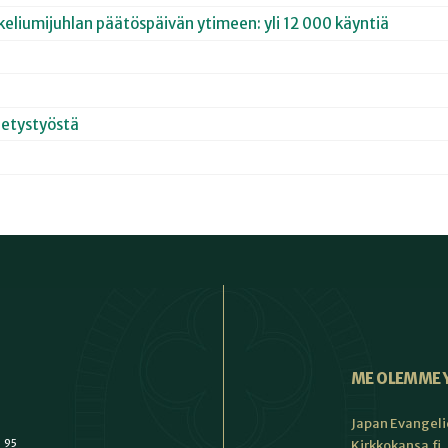
keliumijuhlan päätöspäivän ytimeen: yli 12 000 käyntiä
hetystyöstä
ME OLEMME 
Japan Evangeli
1 95
Kirkkokansa.fi