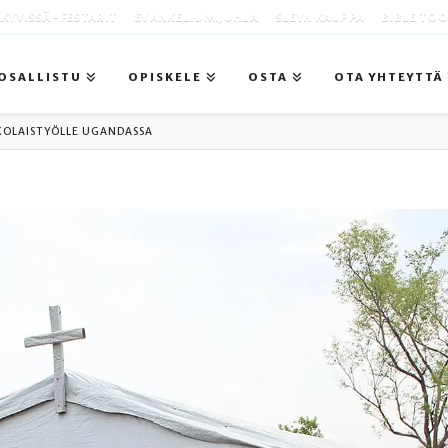
KYVISSÄ -FESTARIT
EVANKELIUMIJUHLA
SLEYN KAUPPA
BIBLE TO
OSALLISTU
OPISKELE
OSTA
OTA YHTEYTTÄ
KOLAISTYÖLLE UGANDASSA