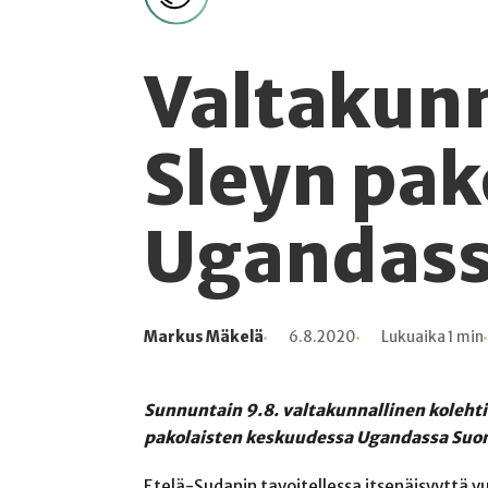
Valtakunn
Sleyn pak
Ugandas
Markus Mäkelä
6.8.2020
Lukuaika 1 min
Kirjoittaja
Julkaistu
Lukuaika
Lukukertoja
Sunnuntain 9.8. valtakunnallinen kolehti
pakolaisten keskuudessa Ugandassa Suome
Etelä-Sudanin tavoitellessa itsenäisyyttä 