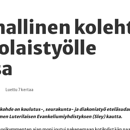
allinen koleh
olaistyölle
sa
Luettu 7 kertaa
kohde on koulutus-, seurakunta- ja diakoniatyö eteläsudan
n Luterilaisen Evankeliumiyhdistyksen (Sley) kautta.
vuosikymmenten ajan moni joutui pakenemaan kotikylistään na