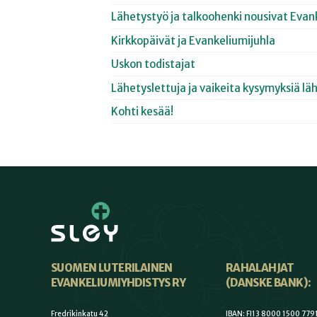
Lähetystyö ja talkoohenki nousivat Evan
Kirkkopäivät ja Evankeliumijuhla
Uskon todistajat
Lähetyslettuja ja vaikeita kysymyksiä lä
Kohti kesää!
SUOMEN LUTERILAINEN
RAHALAHJAT
EVANKELIUMIYHDISTYS RY
(DANSKE BANK):
Fredrikinkatu 42
IBAN: FI13 8000 1500 779