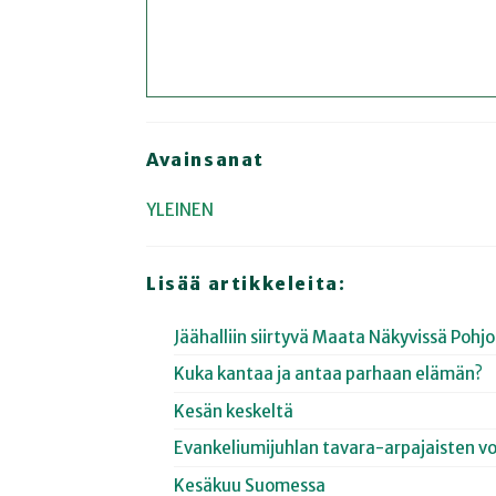
Avainsanat
YLEINEN
Lisää artikkeleita:
Jäähalliin siirtyvä Maata Näkyvissä Poh
Kuka kantaa ja antaa parhaan elämän?
Kesän keskeltä
Evankeliumijuhlan tavara-arpajaisten vo
Kesäkuu Suomessa