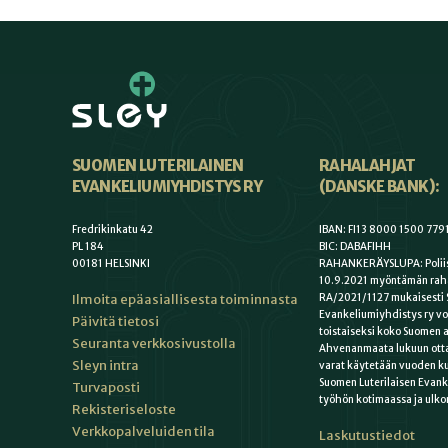
SUOMEN LUTERILAINEN
RAHALAHJAT
EVANKELIUMIYHDISTYS RY
(DANSKE BANK):
Fredrikinkatu 42
IBAN: FI13 8000 1500 779
PL 184
BIC: DABAFIHH
00181 HELSINKI
RAHANKERÄYSLUPA: Poliis
10.9.2021 myöntämän rah
Ilmoita epäasiallisesta toiminnasta
RA/2021/1127 mukaisesti 
Evankeliumiyhdistys ry vo
Päivitä tietosi
toistaiseksi koko Suomen a
Seuranta verkkosivustolla
Ahvenanmaata lukuun otta
Sleyn intra
varat käytetään vuoden k
Suomen Luterilaisen Evan
Turvaposti
työhön kotimaassa ja ulko
Rekisteriseloste
Verkkopalveluiden tila
Laskutustiedot