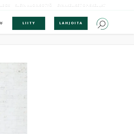
OLBOX
SLEYN NUORISOTYÖ
EVANKELISET OPISKELIJAT
LIITY
LAHJOITA