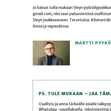
Jo haluat tulla mukaan Sleyn pyöräilyjoukku
gmail.com, niin saat paluuviestinä osallistu
Sleyn joukkueeseen. Tervetuloa. Kilometriki
ilossa ja vapaudessa.
MARTTI PYYK
PS. TULE MUKAAN – JAA TÄM
Osallistu ja anna tärkeälle asialle näkyv
WhatsApp -sovelluksella, tekstiviestinä tai