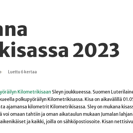
ana
kisassa 2023
n
Luettu 6 kertaa
yöräilyn Kilometrikisaan
Sleyn joukkueessa. Suomen Luterilain
ella polkupyöräilyn Kilometrikisassa. Kisa on aikavälillä 01.0
rjata ajamansa kilometrit Kilometrikisassa. Sley on mukana kisas
llä voi omaan tahtiin ja oman aikataulun mukaan Jumalan lahja
ikenikäiset ja kaikki, joilla on sähköpostiosoite. Kisan nettisiv