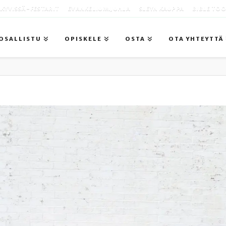
KYVISSÄ -FESTARIT
EVANKELIUMIJUHLA
SLEYN KAUPPA
BIBLE TO
OSALLISTU
OPISKELE
OSTA
OTA YHTEYTTÄ