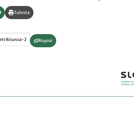
Tulosta
Kopioi