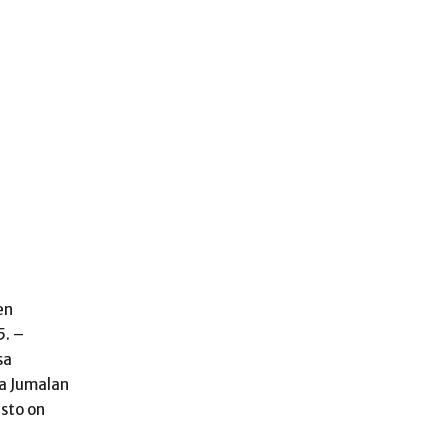
en
5. –
sa
na Jumalan
usto on