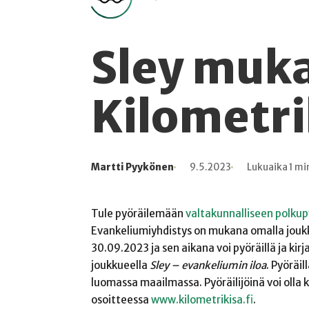
Sley muk
Kilometri
Martti Pyykönen
9.5.2023
Lukuaika 1 mi
Kirjoittaja
Julkaistu
Lukuaika
Lukukertoja
Tule pyöräilemään
valtakunnalliseen polkup
Evankeliumiyhdistys on mukana omalla joukkue
30.09.2023 ja sen aikana voi pyöräillä ja ki
joukkueella
Sley – evankeliumin iloa
. Pyöräi
luomassa maailmassa. Pyöräilijöinä voi olla ka
osoitteessa
www.kilometrikisa.fi
.