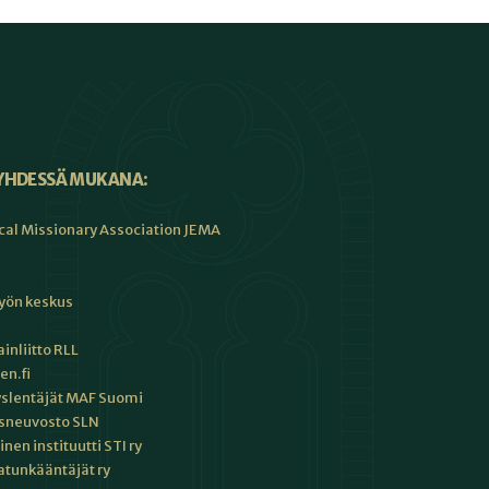
YHDESSÄ MUKANA:
cal Missionary Association JEMA
työn keskus
inliitto RLL
en.fi
slentäjät MAF Suomi
sneuvosto SLN
en instituutti STI ry
tunkääntäjät ry