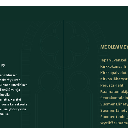
ME OLEMME 
Japan Evangeli
1 95
Kirkkokansa.fi
Kirkkopalvelut
ihallituksen
Kirkon lähetys
ankeräysluvan
Perusta-lehti
Suomen Luterilainen
i kerätä varoja
Raamatunlukija
lueella
Seurakuntalain
matta. Kerätyt
Suomen Lähety
uluessa keräyksestä
keliumiyhdistyksen
Suomen lähety
mailla.
Suomen teologin
Wycliffe Raama