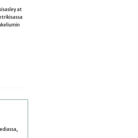
isasley at
etrikisassa
nkeliumin
mediassa,