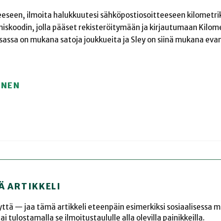
eeseen, ilmoita halukkuutesi sähköpostiosoitteeseen kilometrik
miskoodin, jolla pääset rekisteröitymään ja kirjautumaan Kilom
sassa on mukana satoja joukkueita ja Sley on siinä mukana eva
ÖNEN
Ä ARTIKKELI
yyttä — jaa tämä artikkeli eteenpäin esimerkiksi sosiaalisessa 
 tulostamalla se ilmoitustaululle alla olevilla painikkeilla.