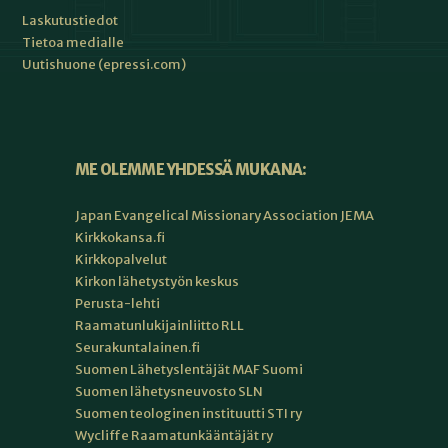
Laskutustiedot
Tietoa medialle
Uutishuone (epressi.com)
ME OLEMME YHDESSÄ MUKANA:
Japan Evangelical Missionary Association JEMA
Kirkkokansa.fi
Kirkkopalvelut
Kirkon lähetystyön keskus
Perusta-lehti
Raamatunlukijainliitto RLL
Seurakuntalainen.fi
Suomen Lähetyslentäjät MAF Suomi
Suomen lähetysneuvosto SLN
Suomen teologinen instituutti STI ry
Wycliffe Raamatunkääntäjät ry