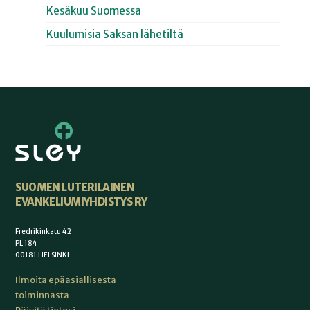
Kesäkuu Suomessa
Kuulumisia Saksan lähetiltä
SUOMEN LUTERILAINEN
EVANKELIUMIYHDISTYS RY
Fredrikinkatu 42
PL 184
00181 HELSINKI
Ilmoita epäasiallisesta
toiminnasta