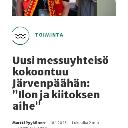
TOIMINTA
Uusi messuyhteisö
kokoontuu
Järvenpäähän:
”Ilon ja kiitoksen
aihe”
Martti Pyykönen
16.1.2025
Lukuaika 2 min
Kirjoittaja
Julkaistu
Lukuaika
Lukukertoja