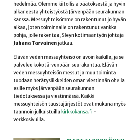
hedelmää. Olemme kiitollisia päätöksestä ja hyvin
alkaneesta yhteistyöstä Järvenpään seurakunnan
kanssa. Messuyhteisömme on rakentunut jo hyvän
aikaa, joten toiminnalle on rakentunut vankka
pohja, jolle rakentaa, Sleyn kotimaantyön johtaja
Juhana Tarvainen
jatkaa.
Elävän veden messuyhteisö on avoin kaikille, ja se
palvelee koko Järvenpään seurakuntaa. Elävän
veden messuyhteisön messut ja muu toiminta
tuodaan herätysliikkeiden oman viestinnän ohella
esille myös Järvenpään seurakunnan
tiedotuksessa ja viestinnässä. Kaikki
messuyhteisön taustajärjestöt ovat mukana myös
taannoin julkaistuilla
kirkkokansa.fi
-
verkkosivuilla.