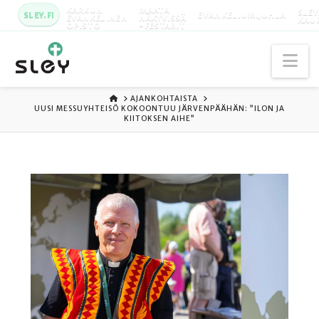
KARKUN
MAATA
SLEY
SLEY.FI
EVANKELIUMIJUHLA
EVANKELINEN
NÄKYVISSÄ
KAU
OPISTO
-FESTARIT
Na
ETUSIVU
AJANKOHTAISTA
UUSI MESSUYHTEISÖ KOKOONTUU JÄRVENPÄÄHÄN: ”ILON JA
KIITOKSEN AIHE”