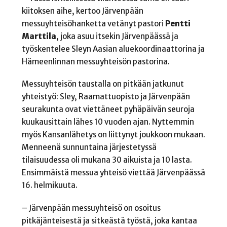
kiitoksen aihe, kertoo Järvenpään
messuyhteisöhanketta vetänyt pastori
Pentti
Marttila
, joka asuu itsekin Järvenpäässä ja
työskentelee Sleyn Aasian aluekoordinaattorina ja
Hämeenlinnan messuyhteisön pastorina.
Messuyhteisön taustalla on pitkään jatkunut
yhteistyö: Sley, Raamattuopisto ja Järvenpään
seurakunta ovat viettäneet pyhäpäivän seuroja
kuukausittain lähes 10 vuoden ajan. Nyttemmin
myös Kansanlähetys on liittynyt joukkoon mukaan.
Menneenä sunnuntaina järjestetyssä
tilaisuudessa oli mukana 30 aikuista ja 10 lasta.
Ensimmäistä messua yhteisö viettää Järvenpäässä
16. helmikuuta.
– Järvenpään messuyhteisö on osoitus
pitkäjänteisestä ja sitkeästä työstä, joka kantaa