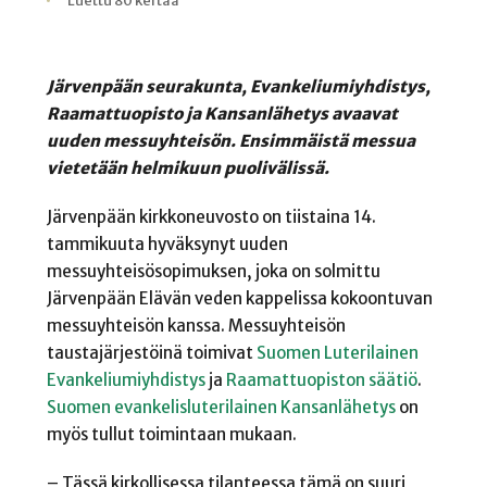
Luettu 80 kertaa
Järvenpään seurakunta, Evankeliumiyhdistys,
Raamattuopisto ja Kansanlähetys avaavat
uuden messuyhteisön. Ensimmäistä messua
vietetään helmikuun puolivälissä.
Järvenpään kirkkoneuvosto on tiistaina 14.
tammikuuta hyväksynyt uuden
messuyhteisösopimuksen, joka on solmittu
Järvenpään Elävän veden kappelissa kokoontuvan
messuyhteisön kanssa. Messuyhteisön
taustajärjestöinä toimivat
Suomen Luterilainen
Evankeliumiyhdistys
ja
Raamattuopiston säätiö
.
Suomen evankelisluterilainen Kansanlähetys
on
myös tullut toimintaan mukaan.
– Tässä kirkollisessa tilanteessa tämä on suuri