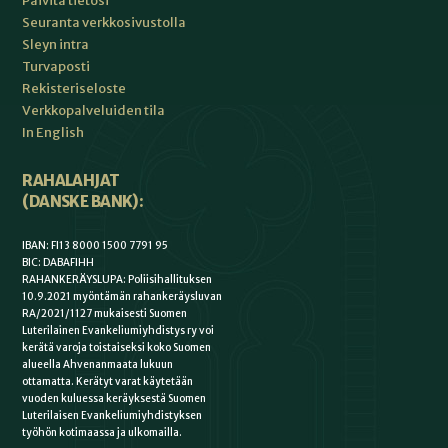
Päivitä tietosi
Seuranta verkkosivustolla
Sleyn intra
Turvaposti
Rekisteriseloste
Verkkopalveluiden tila
In English
RAHALAHJAT
(DANSKE BANK):
IBAN: FI13 8000 1500 7791 95
BIC: DABAFIHH
RAHANKERÄYSLUPA: Poliisihallituksen
10.9.2021 myöntämän rahankeräysluvan
RA/2021/1127 mukaisesti Suomen
Luterilainen Evankeliumiyhdistys ry voi
kerätä varoja toistaiseksi koko Suomen
alueella Ahvenanmaata lukuun
ottamatta. Kerätyt varat käytetään
vuoden kuluessa keräyksestä Suomen
Luterilaisen Evankeliumiyhdistyksen
työhön kotimaassa ja ulkomailla.