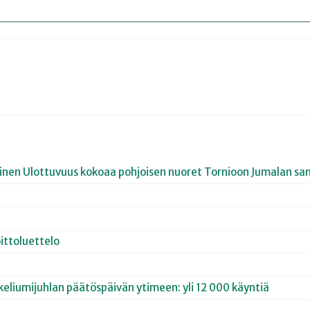
joinen Ulottuvuus kokoaa pohjoisen nuoret Tornioon Jumalan san
ittoluettelo
keliumijuhlan päätöspäivän ytimeen: yli 12 000 käyntiä