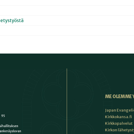
hetystyöstä
ME OLEMME 
Japan Evangeli
1 95
Kirkkokansa.fi
Kirkkopalvelut
ihallituksen
Kirkon lähetys
ankeräysluvan