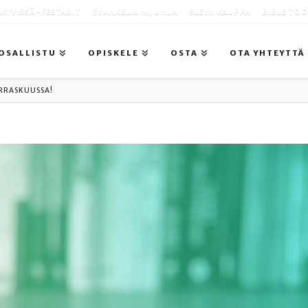
KYVISSÄ -FESTARIT
EVANKELIUMIJUHLA
SLEYN KAUPPA
BIBLE TO
OSALLISTU
OPISKELE
OSTA
OTA YHTEYTTÄ
RRASKUUSSA!