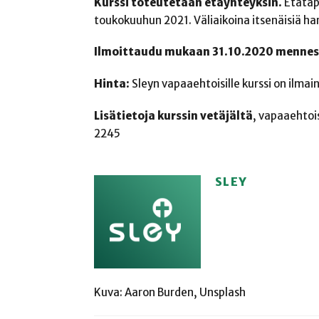
Kurssi toteutetaan etäyhteyksin.
Etätapa
toukokuuhun 2021. Väliaikoina itsenäisiä ha
Ilmoittaudu mukaan 31.10.2020 menness
Hinta:
Sleyn vapaaehtoisille kurssi on ilmai
Lisätietoja kurssin vetäjältä
, vapaaehtoi
2245
SLEY
Kuva: Aaron Burden, Unsplash