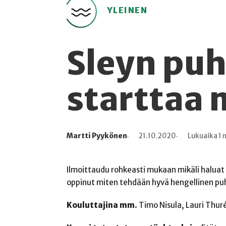
YLEINEN
Sleyn pu
starttaa 
Martti Pyykönen
21.10.2020
Lukuaika 1 
Kirjoittaja
Julkaistu
Lukuaika
Lukukertoja
Ilmoittaudu rohkeasti mukaan mikäli haluat 
oppinut miten tehdään hyvä hengellinen puhe
Kouluttajina mm.
Timo Nisula, Lauri Thurén