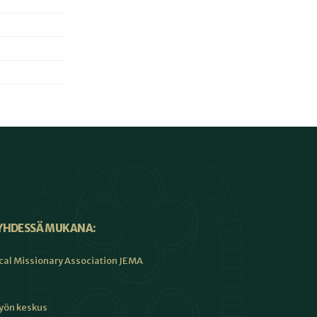
YHDESSÄ MUKANA:
cal Missionary Association JEMA
työn keskus