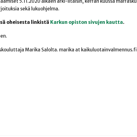
amiset 5.11.2020 alkaen arki-iltaisin, kerran kuussa marrask
rjoituksia sekä lukuohjelma.
ä oheisesta linkistä
Karkun opiston sivujen kautta
.
nen.
skouluttaja Marika Salolta. marika at kaikuluotainvalmennus.fi