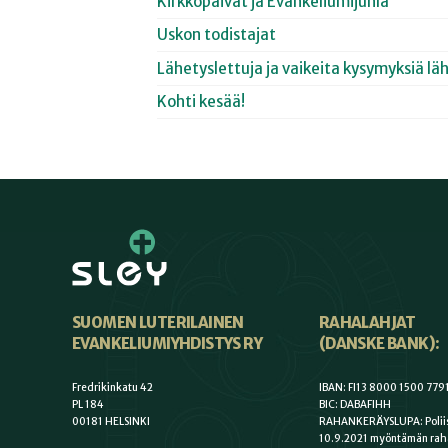
Kirkkopäivät ja Evankeliumijuhla
Uskon todistajat
Lähetyslettuja ja vaikeita kysymyksiä lä
Kohti kesää!
SUOMEN LUTERILAINEN
RAHALAHJAT
EVANKELIUMIYHDISTYS RY
(DANSKE BANK):
Fredrikinkatu 42
IBAN: FI13 8000 1500 779
PL 184
BIC: DABAFIHH
00181 HELSINKI
RAHANKERÄYSLUPA: Poliis
10.9.2021 myöntämän rah