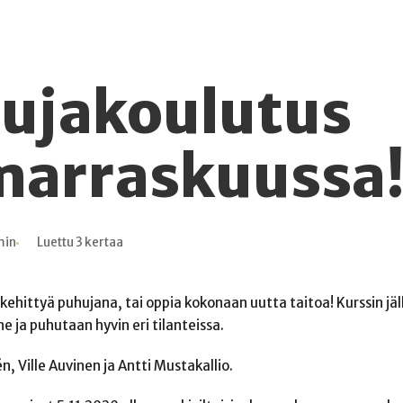
hujakoulutus
marraskuussa
min
Luettu 3 kertaa
kehittyä puhujana, tai oppia kokonaan uutta taitoa! Kurssin jä
 ja puhutaan hyvin eri tilanteissa.
, Ville Auvinen ja Antti Mustakallio.