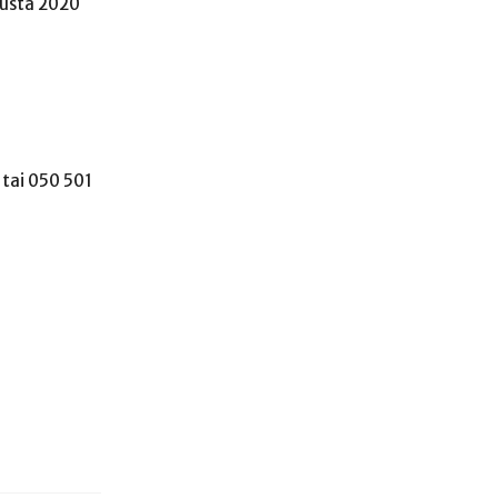
uusta 2020
 tai 050 501