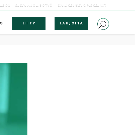
OLBOX
SLEYN NUORISOTYÖ
EVANKELISET OPISKELIJAT
LIITY
LAHJOITA