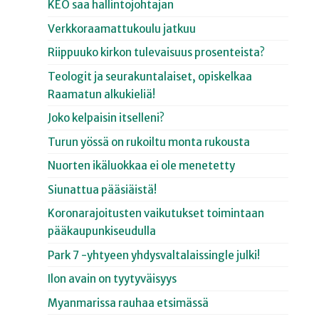
KEO saa hallintojohtajan
Verkkoraamattukoulu jatkuu
Riippuuko kirkon tulevaisuus prosenteista?
Teologit ja seurakuntalaiset, opiskelkaa
Raamatun alkukieliä!
Joko kelpaisin itselleni?
Turun yössä on rukoiltu monta rukousta
Nuorten ikäluokkaa ei ole menetetty
Siunattua pääsiäistä!
Koronarajoitusten vaikutukset toimintaan
pääkaupunkiseudulla
Park 7 -yhtyeen yhdysvaltalaissingle julki!
Ilon avain on tyytyväisyys
Myanmarissa rauhaa etsimässä