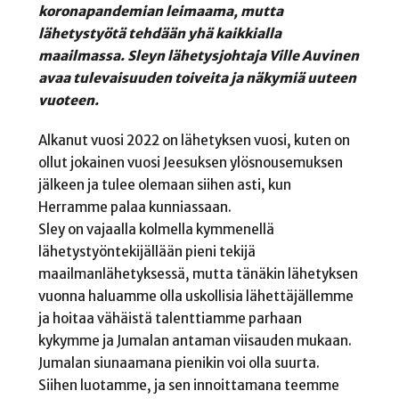
koronapandemian leimaama, mutta
lähetystyötä tehdään yhä kaikkialla
maailmassa. Sleyn lähetysjohtaja Ville Auvinen
avaa tulevaisuuden toiveita ja näkymiä uuteen
vuoteen.
Alkanut vuosi 2022 on lähetyksen vuosi, kuten on
ollut jokainen vuosi Jeesuksen ylösnousemuksen
jälkeen ja tulee olemaan siihen asti, kun
Herramme palaa kunniassaan.
Sley on vajaalla kolmella kymmenellä
lähetystyöntekijällään pieni tekijä
maailmanlähetyksessä, mutta tänäkin lähetyksen
vuonna haluamme olla uskollisia lähettäjällemme
ja hoitaa vähäistä talenttiamme parhaan
kykymme ja Jumalan antaman viisauden mukaan.
Jumalan siunaamana pienikin voi olla suurta.
Siihen luotamme, ja sen innoittamana teemme