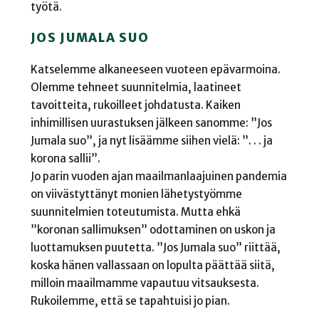
työtä.
JOS JUMALA SUO
Katselemme alkaneeseen vuoteen epävarmoina.
Olemme tehneet suunnitelmia, laatineet
tavoitteita, rukoilleet johdatusta. Kaiken
inhimillisen uurastuksen jälkeen sanomme: ”Jos
Jumala suo”, ja nyt lisäämme siihen vielä: ”. . . ja
korona sallii”.
Jo parin vuoden ajan maailmanlaajuinen pandemia
on viivästyttänyt monien lähetystyömme
suunnitelmien toteutumista. Mutta ehkä
”koronan sallimuksen” odottaminen on uskon ja
luottamuksen puutetta. ”Jos Jumala suo” riittää,
koska hänen vallassaan on lopulta päättää siitä,
milloin maailmamme vapautuu vitsauksesta.
Rukoilemme, että se tapahtuisi jo pian.