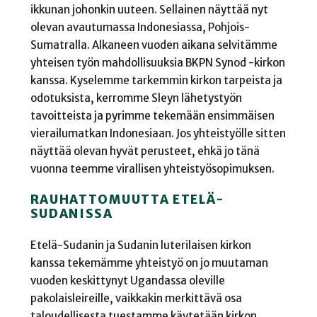
ikkunan johonkin uuteen. Sellainen näyttää nyt
olevan avautumassa Indonesiassa, Pohjois-
Sumatralla. Alkaneen vuoden aikana selvitämme
yhteisen työn mahdollisuuksia BKPN Synod -kirkon
kanssa. Kyselemme tarkemmin kirkon tarpeista ja
odotuksista, kerromme Sleyn lähetystyön
tavoitteista ja pyrimme tekemään ensimmäisen
vierailumatkan Indonesiaan. Jos yhteistyölle sitten
näyttää olevan hyvät perusteet, ehkä jo tänä
vuonna teemme virallisen yhteistyösopimuksen.
RAUHATTOMUUTTA ETELÄ-
SUDANISSA
Etelä-Sudanin ja Sudanin luterilaisen kirkon
kanssa tekemämme yhteistyö on jo muutaman
vuoden keskittynyt Ugandassa oleville
pakolaisleireille, vaikkakin merkittävä osa
taloudellisesta tuestamme käytetään kirkon