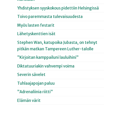
Yhdistyksen syyskokous pidettiin Helsingissä
Toivo paremmasta tulevaisuudesta
Myös lasten festarit
Lähetyskenttien isät
Stephen Wan, katupoika Jubasta, on tehnyt
pitkän matkan Tampereen Luther-talolle
”Kirjoitan kamppailuni lauluihini”
Diktatuuriakin vahvempi voima
Severin sävelet
Tuhlaajapojan paluu
”Adrenaliinia riitti”
Elämän värit