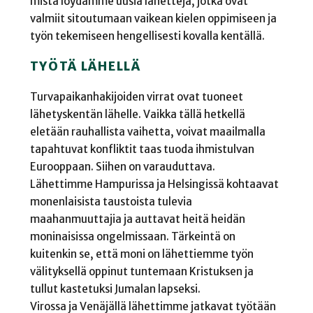
mistä löydämme uusia lähettejä, jotka ovat
valmiit sitoutumaan vaikean kielen oppimiseen ja
työn tekemiseen hengellisesti kovalla kentällä.
TYÖTÄ LÄHELLÄ
Turvapaikanhakijoiden virrat ovat tuoneet
lähetyskentän lähelle. Vaikka tällä hetkellä
eletään rauhallista vaihetta, voivat maailmalla
tapahtuvat konfliktit taas tuoda ihmistulvan
Eurooppaan. Siihen on varauduttava.
Lähettimme Hampurissa ja Helsingissä kohtaavat
monenlaisista taustoista tulevia
maahanmuuttajia ja auttavat heitä heidän
moninaisissa ongelmissaan. Tärkeintä on
kuitenkin se, että moni on lähettiemme työn
välityksellä oppinut tuntemaan Kristuksen ja
tullut kastetuksi Jumalan lapseksi.
Virossa ja Venäjällä lähettimme jatkavat työtään