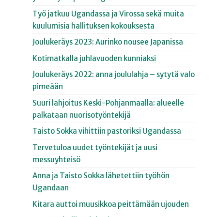
Työ jatkuu Ugandassa ja Virossa sekä muita
kuulumisia hallituksen kokouksesta
Joulukeräys 2023: Aurinko nousee Japanissa
Kotimatkalla juhlavuoden kunniaksi
Joulukeräys 2022: anna joululahja – sytytä valo
pimeään
Suuri lahjoitus Keski-Pohjanmaalla: alueelle
palkataan nuorisotyöntekijä
Taisto Sokka vihittiin pastoriksi Ugandassa
Tervetuloa uudet työntekijät ja uusi
messuyhteisö
Anna ja Taisto Sokka lähetettiin työhön
Ugandaan
Kitara auttoi muusikkoa peittämään ujouden