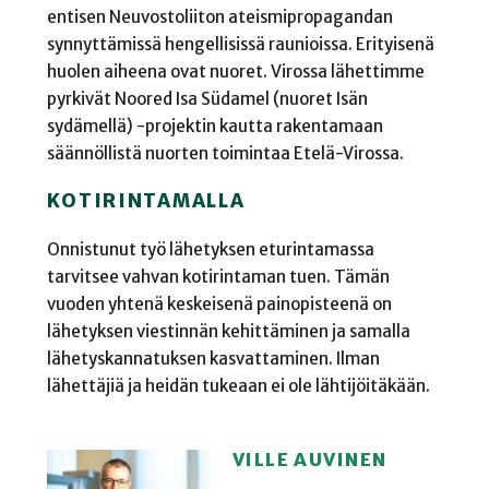
entisen Neuvostoliiton ateismipropagandan
synnyttämissä hengellisissä raunioissa. Erityisenä
huolen aiheena ovat nuoret. Virossa lähettimme
pyrkivät Noored Isa Südamel (nuoret Isän
sydämellä) -projektin kautta rakentamaan
säännöllistä nuorten toimintaa Etelä-Virossa.
KOTIRINTAMALLA
Onnistunut työ lähetyksen eturintamassa
tarvitsee vahvan kotirintaman tuen. Tämän
vuoden yhtenä keskeisenä painopisteenä on
lähetyksen viestinnän kehittäminen ja samalla
lähetyskannatuksen kasvattaminen. Ilman
lähettäjiä ja heidän tukeaan ei ole lähtijöitäkään.
VILLE AUVINEN