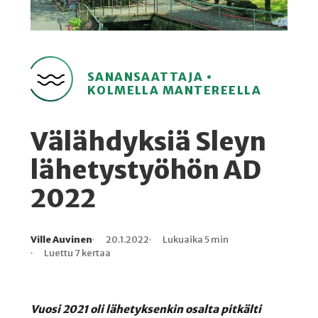
SANANSAATTAJA •
KOLMELLA MANTEREELLA
Välähdyksiä Sleyn
lähetystyöhön AD
2022
Ville Auvinen
20.1.2022
Lukuaika 5 min
Kirjoittaja
Julkaistu
Lukuaika
Lukukertoja
Luettu 7 kertaa
Vuosi 2021 oli lähetyksenkin osalta pitkälti