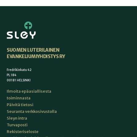
SUOMEN LUTERILAINEN
EVANKELIUMIYHDISTYS RY
Fredrikinkatu 42
PL 184
00181 HELSINKI
Ilmoita epäasiallisesta
toiminnasta
Päivitä tietosi
Seuranta verkkosivustolla
Sleyn intra
Turvaposti
Rekisteriseloste