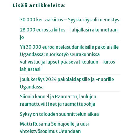
Lisää artikkeleita:
30 000 kertaa kiitos – Syyskeräys oli menestys
28 000 eurosta kiitos – lahjallasi rakennetaan
jo
Yli 30 000 euroa eteläsudanilaisille pakolaisille
Ugandassa: nuorisotyö seurakunnissa
vahvistuu ja lapset pääsevät kouluun – kiitos
lahjastasi
Joulukeräys 2024 pakolaislapsille ja -nuorille
Ugandassa
Siionin kannel ja Raamattu, laulujen
raamattuviitteet ja raamattupohja
Syksy on talouden suunnittelun aikaa
Matti Rusama Seinäjoelle ja uusi
yhteistyösopimus Ugandaan