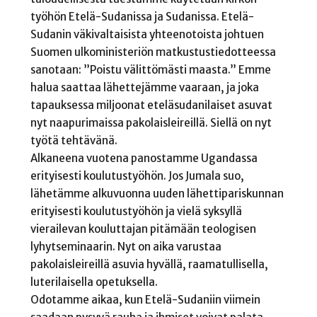
työhön Etelä-Sudanissa ja Sudanissa. Etelä-
Sudanin väkivaltaisista yhteenotoista johtuen
Suomen ulkoministeriön matkustustiedotteessa
sanotaan: ”Poistu välittömästi maasta.” Emme
halua saattaa lähettejämme vaaraan, ja joka
tapauksessa miljoonat eteläsudanilaiset asuvat
nyt naapurimaissa pakolaisleireillä. Siellä on nyt
työtä tehtävänä.
Alkaneena vuotena panostamme Ugandassa
erityisesti koulutustyöhön. Jos Jumala suo,
lähetämme alkuvuonna uuden lähettipariskunnan
erityisesti koulutustyöhön ja vielä syksyllä
vierailevan kouluttajan pitämään teologisen
lyhytseminaarin. Nyt on aika varustaa
pakolaisleireillä asuvia hyvällä, raamatullisella,
luterilaisella opetuksella.
Odotamme aikaa, kun Etelä-Sudaniin viimein