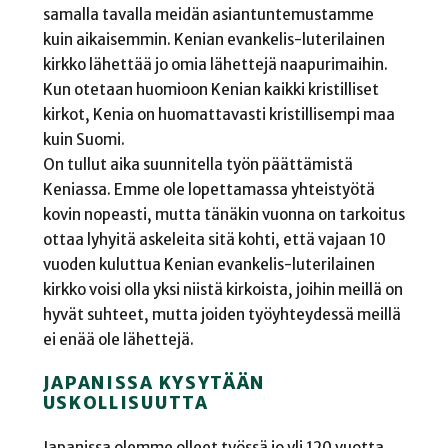
samalla tavalla meidän asiantuntemustamme
kuin aikaisemmin. Kenian evankelis-luterilainen
kirkko lähettää jo omia lähettejä naapurimaihin.
Kun otetaan huomioon Kenian kaikki kristilliset
kirkot, Kenia on huomattavasti kristillisempi maa
kuin Suomi.
On tullut aika suunnitella työn päättämistä
Keniassa. Emme ole lopettamassa yhteistyötä
kovin nopeasti, mutta tänäkin vuonna on tarkoitus
ottaa lyhyitä askeleita sitä kohti, että vajaan 10
vuoden kuluttua Kenian evankelis-luterilainen
kirkko voisi olla yksi niistä kirkoista, joihin meillä on
hyvät suhteet, mutta joiden työyhteydessä meillä
ei enää ole lähettejä.
JAPANISSA KYSYTÄÄN
USKOLLISUUTTA
Japanissa olemme olleet työssä jo yli 120 vuotta.