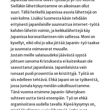
Sielläkin lähettikuntamme on aikoinaan ollut
suuri. Tällä hetkellä Japanissa asuvia lähettejä on
vain kolme. Lisäksi Suomesta käsin tehdään
erityisesti japanilaisille suunnattua internet-työtä
kahden lähetin voimin, ja keikkalähettejä käy
Japanissa koronatilanteen niin salliessa. Moni on
kysellyt, eikö olisi jo aika jättää Japanin-työ taakse
ja suunnata voimavarat muualle.
Jostain meille salaisuudeksi jäävästä syystä
johtuen sanoma Kristuksesta ei kuitenkaan ole
saavuttanut japanilaisia. Japanilaisista vain
runsaat puoli prosenttia on kristittyjä. Työtä on
siis edelleen tehtävä. Ehkä Japani on se työkenttä,
jossa Jumala kysyy meidän uskollisuuttamme.
Tänä vuonna etsimme Japanin-lähetyksen
suhteen uutta tietä eteenpäin. Työ on ehkä
organisoitava uudella tavalla. Kipeä kysymys on,