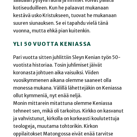
saadaan pysyvä rauha ja ihmiset voivat palata
kotiseuduilleen. Kun he palaavat mukanaan
kestävä usko Kristukseen, tuovat he mukanaan
suuren siunauksen. Se ei tapahdu vielä tänä
vuonna, mutta ehkä pian kuitenkin.
YLI 50 VUOTTA KENIASSA
Pari vuotta sitten juhlittiin Sleyn Kenian työn 50-
vuotista historiaa. Tosin juhlimiset jäivät
koronasta johtuen aika vaisuiksi. Viiden
vuosikymmenen aikana olemme saaneet olla
monessa mukana. Välillä lähettejäkin on Keniassa
ollut kymmeniä, nyt enää neljä.
Monin mittarein mitattuna olemme Keniassa
tehneet sen, mikä oli tarkoitus. Kirkko on kasvanut
ja vahvistunut, kirkolla on korkeasti koulutettuja
teologeja, muutama tohtorikin. Kirkon
oppilaitokset Matongossa eivät enää tarvitse