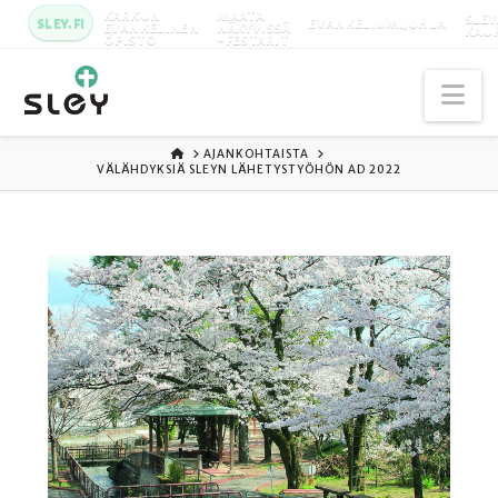
KARKUN
MAATA
SLEY
SLEY.FI
EVANKELIUMIJUHLA
EVANKELINEN
NÄKYVISSÄ
KAU
OPISTO
-FESTARIT
Na
ETUSIVU
AJANKOHTAISTA
VÄLÄHDYKSIÄ SLEYN LÄHETYSTYÖHÖN AD 2022