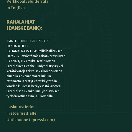
Verkkopalveluiden tila
In English
RAHALAHJAT
(DANSKE BANK):
IBAN: FI13 8000 1500 7791 95
BIC: DABAFIHH
RAHANKERÄYSLUPA: Poliisihallituksen
10.9.2021 myöntämän rahankeräysluvan
RA/2021/1127 mukaisesti Suomen
Luterilainen Evankeliumiyhdistys ry voi
kerätä varoja toistaiseksi koko Suomen
alueella Ahvenanmaata lukuun
ottamatta. Kerätyt varat käytetään
vuoden kuluessa keräyksestä Suomen
Luterilaisen Evankeliumiyhdistyksen
työhön kotimaassa ja ulkomailla.
Laskutustiedot
Tietoa medialle
Uutishuone (epressi.com)