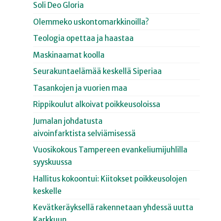
Soli Deo Gloria
Olemmeko uskontomarkkinoilla?
Teologia opettaa ja haastaa
Maskinaamat koolla
Seurakuntaelämää keskellä Siperiaa
Tasankojen ja vuorien maa
Rippikoulut alkoivat poikkeusoloissa
Jumalan johdatusta
aivoinfarktista selviämisessä
Vuosikokous Tampereen evankeliumijuhlilla
syyskuussa
Hallitus kokoontui: Kiitokset poikkeusolojen
keskelle
Kevätkeräyksellä rakennetaan yhdessä uutta
Karkkuun