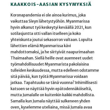
KAAKKOIS-AASIAN KYSYMYKSIÄ
Koronapandemia ei ole ainoa kurimus, joka
vaikuttaa Sleyn lähetystyöhön. Myanmarissa
hyvin alkanut työ keskeytyi keväällä 2021, kun
sotilasjuntta otti vallan itselleen ja koko
yhteiskunta joutui sekasorron valtaan. Lopulta
lähettien elämä Myanmarissa kävi
mahdottomaksi, ja he siirtyivät naapurimaahan
Thaimaahan. Siellä heille ovat auenneet uudet
työmahdollisuudet Myanmarista pakolaisina
tulleiden keskuudessa, mutta edelleen odotamme
sitä päivää, kun työtä Myanmarissa voidaan
jatkaa. Tapahtuuko se tänä vuonna? Inhimillisesti
katsoen se näyttää hyvin epätodennäköiseltä,
mutta Jumalalle on kuitenkin kaikki mahdollista.
Samalla kun Jumala näyttää sulkeneen yhden
oven, kyselemme uteliaina, missä Jumala avaa