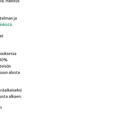
a. Hallitus
itelman ja
inkistä.
at
okouksessa
 30%
teisön
kuun alusta
räaikaiseksi
usta alkaen.
n