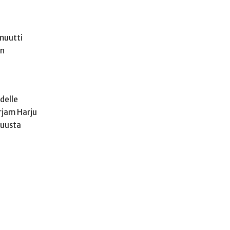
muutti
en
delle
rjam Harju
kuusta