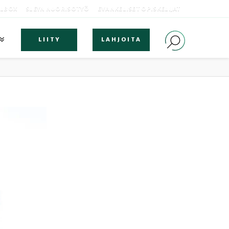
OLBOX
SLEYN NUORISOTYÖ
EVANKELISET OPISKELIJAT
LIITY
LAHJOITA