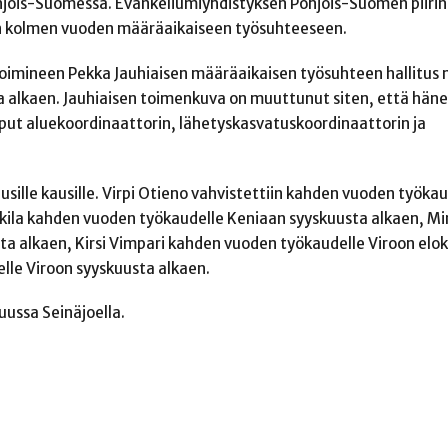
ois-Suomessa. Evankeliumiyhdistyksen Pohjois-Suomen piirin
en kolmen vuoden määräaikaiseen työsuhteeseen.
oimineen Pekka Jauhiaisen määräaikaisen työsuhteen hallitus 
ta alkaen. Jauhiaisen toimenkuva on muuttunut siten, että hän
put aluekoordinaattorin, lähetyskasvatuskoordinaattorin ja
usille kausille. Virpi Otieno vahvistettiin kahden vuoden työkau
kkila kahden vuoden työkaudelle Keniaan syyskuusta alkaen, Mi
ta alkaen, Kirsi Vimpari kahden vuoden työkaudelle Viroon elo
elle Viroon syyskuusta alkaen.
uussa Seinäjoella.