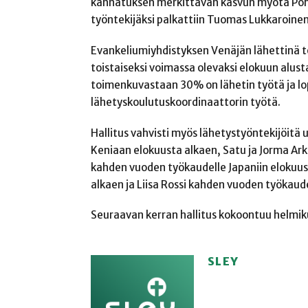
kannatuksen merkittävän kasvun myötä Pohj
työntekijäksi palkattiin Tuomas Lukkaroin
Evankeliumiyhdistyksen Venäjän lähettinä t
toistaiseksi voimassa olevaksi elokuun alus
toimenkuvastaan 30% on lähetin työtä ja lo
lähetyskoulutuskoordinaattorin työtä.
Hallitus vahvisti myös lähetystyöntekijöitä u
Keniaan elokuusta alkaen, Satu ja Jorma Ar
kahden vuoden työkaudelle Japaniin elokuus
alkaen ja Liisa Rossi kahden vuoden työkaud
Seuraavan kerran hallitus kokoontuu helmik
SLEY