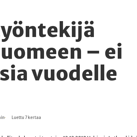
työntekijä
Suomeen – ei
ia vuodelle
min
Luettu 7 kertaa