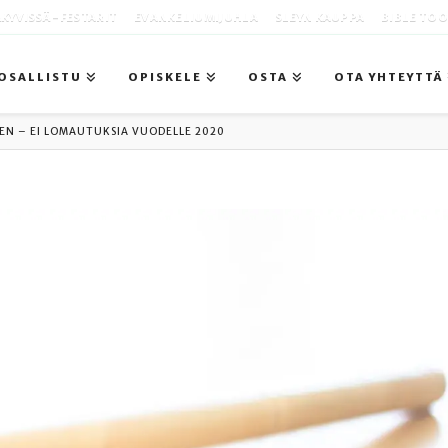
KYVISSÄ -FESTARIT
EVANKELIUMIJUHLA
SLEYN KAUPPA
BIBLE TO
OSALLISTU
OPISKELE
OSTA
OTA YHTEYTTÄ
EN – EI LOMAUTUKSIA VUODELLE 2020