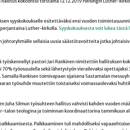
allitus kokoontui torstaina 12.12.2019 Helsingin Luther-kirkoll
tyksen syyskokoukselle esitettäväksi ensi vuoden toimintasuunn
perjantaina Luther-kirkolla.
Syyskokouksesta voit lukea tästä l
 johtoryhmälle sellaisia uusia säästötavoitteita jotka johtaisiv
 työskennellyt pastori Jari Rankinen nimitettiin hallituksen k
i 70% työosuudella sekä lähetystyön vierailevaksi opettajaksi
n. Samalla Rankisen toimivapaan sijaisena Sastamalan messuyh
aran työsuhde muutettiin toistaiseksi voimassaolevaksi huhti
 Juha Silmun työsuhteen hallitus vahvisti kahden vuoden mää
r-talon teologina ja toiminnan koordinaattorina tammikuun al
 palkkaamisesta. Palkkaaminen tuli mahdolliseksi vapaaehtoise