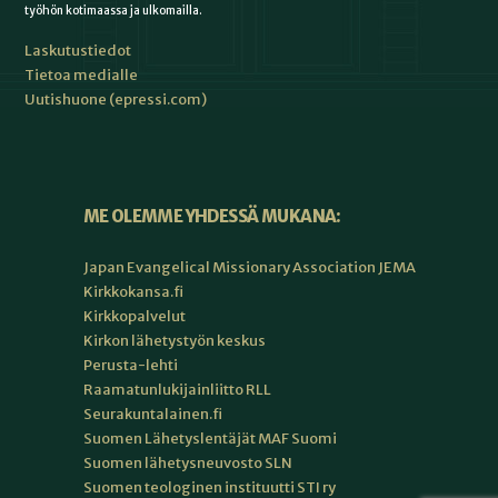
työhön kotimaassa ja ulkomailla.
Laskutustiedot
Tietoa medialle
Uutishuone (epressi.com)
ME OLEMME YHDESSÄ MUKANA:
Japan Evangelical Missionary Association JEMA
Kirkkokansa.fi
Kirkkopalvelut
Kirkon lähetystyön keskus
Perusta-lehti
Raamatunlukijainliitto RLL
Seurakuntalainen.fi
Suomen Lähetyslentäjät MAF Suomi
Suomen lähetysneuvosto SLN
Suomen teologinen instituutti STI ry