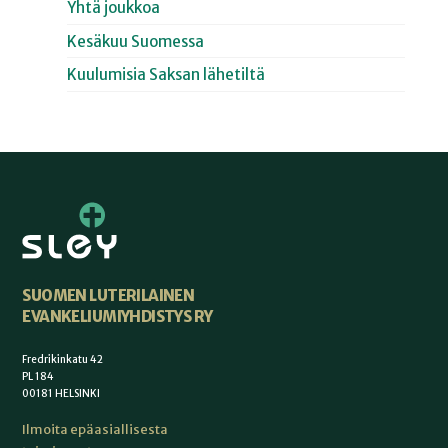
Yhtä joukkoa
Kesäkuu Suomessa
Kuulumisia Saksan lähetiltä
SUOMEN LUTERILAINEN
EVANKELIUMIYHDISTYS RY
Fredrikinkatu 42
PL 184
00181 HELSINKI
Ilmoita epäasiallisesta