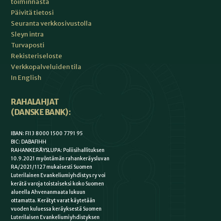
toiminnasta
Päivitä tietosi
Seuranta verkkosivustolla
Sleyn intra
Turvaposti
Rekisteriseloste
Verkkopalveluiden tila
In English
RAHALAHJAT
(DANSKE BANK):
IBAN: FI13 8000 1500 7791 95
BIC: DABAFIHH
RAHANKERÄYSLUPA: Poliisihallituksen
10.9.2021 myöntämän rahankeräysluvan
RA/2021/1127 mukaisesti Suomen
Luterilainen Evankeliumiyhdistys ry voi
kerätä varoja toistaiseksi koko Suomen
alueella Ahvenanmaata lukuun
ottamatta. Kerätyt varat käytetään
vuoden kuluessa keräyksestä Suomen
Luterilaisen Evankeliumiyhdistyksen