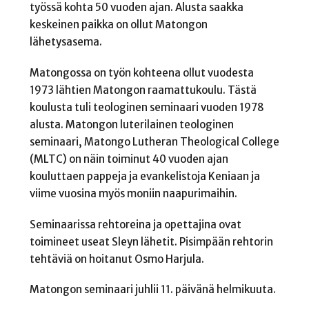
työssä kohta 50 vuoden ajan. Alusta saakka
keskeinen paikka on ollut Matongon
lähetysasema.
Matongossa on työn kohteena ollut vuodesta
1973 lähtien Matongon raamattukoulu. Tästä
koulusta tuli teologinen seminaari vuoden 1978
alusta. Matongon luterilainen teologinen
seminaari, Matongo Lutheran Theological College
(MLTC) on näin toiminut 40 vuoden ajan
kouluttaen pappeja ja evankelistoja Keniaan ja
viime vuosina myös moniin naapurimaihin.
Seminaarissa rehtoreina ja opettajina ovat
toimineet useat Sleyn lähetit. Pisimpään rehtorin
tehtäviä on hoitanut Osmo Harjula.
Matongon seminaari juhlii 11. päivänä helmikuuta.