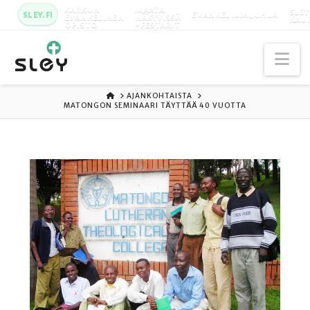
KARKUN
MAATA
SLEY
SLEY.FI
EVANKELIUMIJUHLA
EVANKELINEN
NÄKYVISSÄ
KAU
OPISTO
-FESTARIT
Na
ETUSIVU
AJANKOHTAISTA
MATONGON SEMINAARI TÄYTTÄÄ 40 VUOTTA