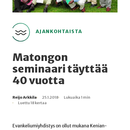
AJANKOHTAISTA
Matongon
seminaari täyttää
40 vuotta
Reijo Arkkila
25.1.2018
Lukuaika 1 min
Kirjoittaja
Julkaistu
Lukuaika
Lukukertoja
Luettu 18 kertaa
Evankeliumiyhdistys on ollut mukana Kenian-