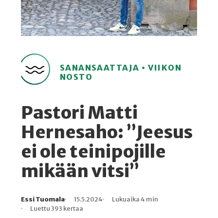
SANANSAATTAJA • VIIKON
NOSTO
Pastori Matti
Hernesaho: ”Jeesus
ei ole teinipojille
mikään vitsi”
Essi Tuomala
15.5.2024
Lukuaika 4 min
Kirjoittaja
Julkaistu
Lukuaika
Lukukertoja
Luettu 393 kertaa