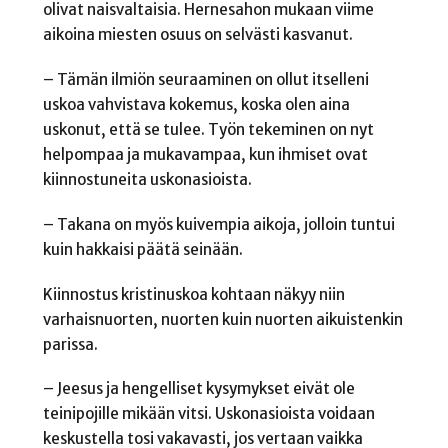
olivat naisvaltaisia. Hernesahon mukaan viime
aikoina miesten osuus on selvästi kasvanut.
– Tämän ilmiön seuraaminen on ollut itselleni
uskoa vahvistava kokemus, koska olen aina
uskonut, että se tulee. Työn tekeminen on nyt
helpompaa ja mukavampaa, kun ihmiset ovat
kiinnostuneita uskonasioista.
– Takana on myös kuivempia aikoja, jolloin tuntui
kuin hakkaisi päätä seinään.
Kiinnostus kristinuskoa kohtaan näkyy niin
varhaisnuorten, nuorten kuin nuorten aikuistenkin
parissa.
– Jeesus ja hengelliset kysymykset eivät ole
teinipojille mikään vitsi. Uskonasioista voidaan
keskustella tosi vakavasti, jos vertaan vaikka