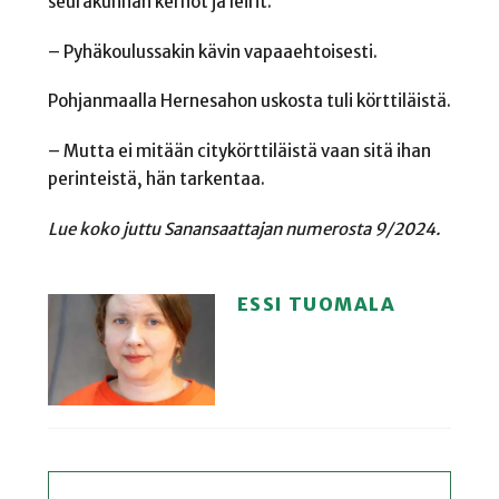
seurakunnan kerhot ja leirit.
– Pyhäkoulussakin kävin vapaaehtoisesti.
Pohjanmaalla Hernesahon uskosta tuli körttiläistä.
– Mutta ei mitään citykörttiläistä vaan sitä ihan
perinteistä, hän tarkentaa.
Lue koko juttu Sanansaattajan numerosta 9/2024.
ESSI TUOMALA