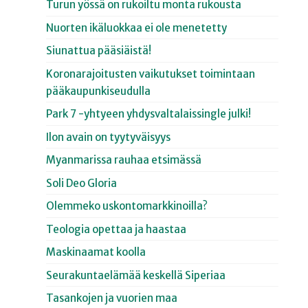
Turun yössä on rukoiltu monta rukousta
Nuorten ikäluokkaa ei ole menetetty
Siunattua pääsiäistä!
Koronarajoitusten vaikutukset toimintaan
pääkaupunkiseudulla
Park 7 -yhtyeen yhdysvaltalaissingle julki!
Ilon avain on tyytyväisyys
Myanmarissa rauhaa etsimässä
Soli Deo Gloria
Olemmeko uskontomarkkinoilla?
Teologia opettaa ja haastaa
Maskinaamat koolla
Seurakuntaelämää keskellä Siperiaa
Tasankojen ja vuorien maa