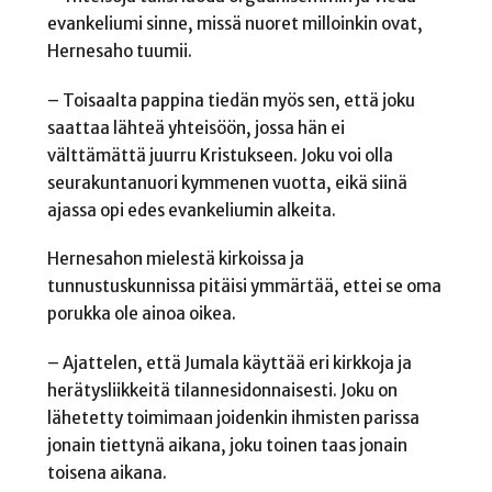
evankeliumi sinne, missä nuoret milloinkin ovat,
Hernesaho tuumii.
– Toisaalta pappina tiedän myös sen, että joku
saattaa lähteä yhteisöön, jossa hän ei
välttämättä juurru Kristukseen. Joku voi olla
seurakuntanuori kymmenen vuotta, eikä siinä
ajassa opi edes evankeliumin alkeita.
Hernesahon mielestä kirkoissa ja
tunnustuskunnissa pitäisi ymmärtää, ettei se oma
porukka ole ainoa oikea.
– Ajattelen, että Jumala käyttää eri kirkkoja ja
herätysliikkeitä tilannesidonnaisesti. Joku on
lähetetty toimimaan joidenkin ihmisten parissa
jonain tiettynä aikana, joku toinen taas jonain
toisena aikana.