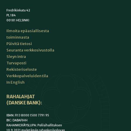
Fredrikinkatu 42
PL 184
00181 HELSINKI
Ilmoita epäasiallisesta
toiminnasta
Päivitä tietosi
Seuranta verkkosivustolla
Sleyn intra
Turvaposti
Rekisteriseloste
Verkkopalveluiden tila
In English
RAHALAHJAT
(DANSKE BANK):
IBAN: FI13 8000 1500 7791 95
BIC: DABAFIHH
RAHANKERÄYSLUPA: Poliisihallituksen
10.9.2021 myöntämän rahankeräysluvan