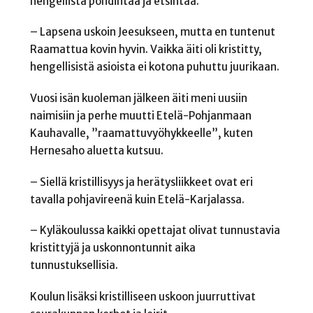
hengellistä pohdintaa ja etsintää.
– Lapsena uskoin Jeesukseen, mutta en tuntenut
Raamattua kovin hyvin. Vaikka äiti oli kristitty,
hengellisistä asioista ei kotona puhuttu juurikaan.
Vuosi isän kuoleman jälkeen äiti meni uusiin
naimisiin ja perhe muutti Etelä-Pohjanmaan
Kauhavalle, ”raamattuvyöhykkeelle”, kuten
Hernesaho aluetta kutsuu.
– Siellä kristillisyys ja herätysliikkeet ovat eri
tavalla pohjavireenä kuin Etelä-Karjalassa.
– Kyläkoulussa kaikki opettajat olivat tunnustavia
kristittyjä ja uskonnontunnit aika
tunnustuksellisia.
Koulun lisäksi kristilliseen uskoon juurruttivat