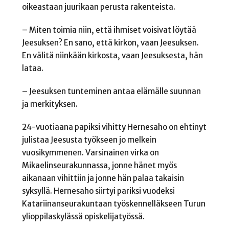
oikeastaan juurikaan perusta rakenteista.
– Miten toimia niin, että ihmiset voisivat löytää
Jeesuksen? En sano, että kirkon, vaan Jeesuksen.
En välitä niinkään kirkosta, vaan Jeesuksesta, hän
lataa.
– Jeesuksen tunteminen antaa elämälle suunnan
ja merkityksen.
24-vuotiaana papiksi vihitty Hernesaho on ehtinyt
julistaa Jeesusta työkseen jo melkein
vuosikymmenen. Varsinainen virka on
Mikaelinseurakunnassa, jonne hänet myös
aikanaan vihittiin ja jonne hän palaa takaisin
syksyllä. Hernesaho siirtyi pariksi vuodeksi
Katariinanseurakuntaan työskennelläkseen Turun
ylioppilaskylässä opiskelijatyössä.