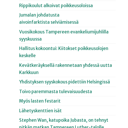
Rippikoulut alkoivat poikkeusoloissa
Jumalan johdatusta
aivoinfarktista selviämisessä
Vuosikokous Tampereen evankeliumijuhlilla
syyskuussa
Hallitus kokoontui: Kiitokset poikkeusolojen
keskelle
Kevätkeräyksellä rakennetaan yhdessä uutta
Karkkuun
Yhdistyksen syyskokous pidettiin Helsingissä
Toivo paremmasta tulevaisuudesta
Myös lasten festarit
Lähetyskenttien isät
Stephen Wan, katupoika Jubasta, on tehnyt
pitkän matkan Tampereen Luther-talolle