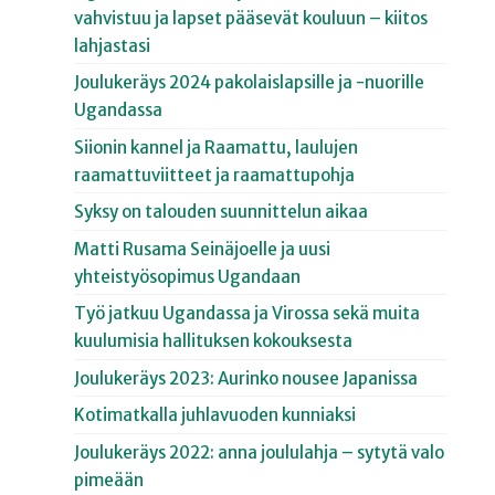
vahvistuu ja lapset pääsevät kouluun – kiitos
lahjastasi
Joulukeräys 2024 pakolaislapsille ja -nuorille
Ugandassa
Siionin kannel ja Raamattu, laulujen
raamattuviitteet ja raamattupohja
Syksy on talouden suunnittelun aikaa
Matti Rusama Seinäjoelle ja uusi
yhteistyösopimus Ugandaan
Työ jatkuu Ugandassa ja Virossa sekä muita
kuulumisia hallituksen kokouksesta
Joulukeräys 2023: Aurinko nousee Japanissa
Kotimatkalla juhlavuoden kunniaksi
Joulukeräys 2022: anna joululahja – sytytä valo
pimeään