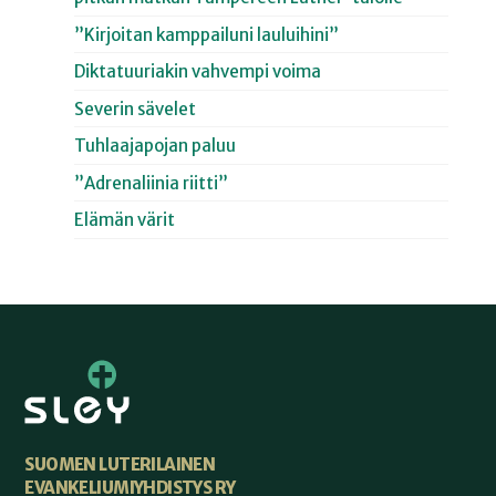
”Kirjoitan kamppailuni lauluihini”
Diktatuuriakin vahvempi voima
Severin sävelet
Tuhlaajapojan paluu
”Adrenaliinia riitti”
Elämän värit
SUOMEN LUTERILAINEN
EVANKELIUMIYHDISTYS RY