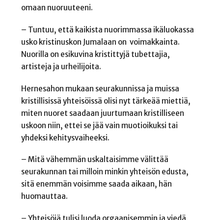
omaan nuoruuteeni.
– Tuntuu, että kaikista nuorimmassa ikäluokassa
usko kristinuskon Jumalaan on voimakkainta.
Nuorilla on esikuvina kristittyjä tubettajia,
artisteja ja urheilijoita.
Hernesahon mukaan seurakunnissa ja muissa
kristillisissä yhteisöissä olisi nyt tärkeää miettiä,
miten nuoret saadaan juurtumaan kristilliseen
uskoon niin, ettei se jää vain muotioikuksi tai
yhdeksi kehitysvaiheeksi.
– Mitä vähemmän uskaltaisimme välittää
seurakunnan tai milloin minkin yhteisön edusta,
sitä enemmän voisimme saada aikaan, hän
huomauttaa.
– Yhteisöjä tulisi luoda orgaanisemmin ja viedä