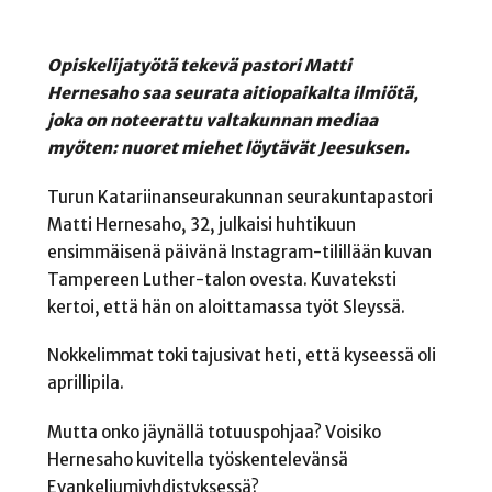
Opiskelijatyötä tekevä pastori Matti
Hernesaho saa seurata aitiopaikalta ilmiötä,
joka on noteerattu valtakunnan mediaa
myöten: nuoret miehet löytävät Jeesuksen.
Turun Katariinanseurakunnan seurakuntapastori
Matti Hernesaho, 32, julkaisi huhtikuun
ensimmäisenä päivänä Instagram-tilillään kuvan
Tampereen Luther-talon ovesta. Kuvateksti
kertoi, että hän on aloittamassa työt Sleyssä.
Nokkelimmat toki tajusivat heti, että kyseessä oli
aprillipila.
Mutta onko jäynällä totuuspohjaa? Voisiko
Hernesaho kuvitella työskentelevänsä
Evankeliumiyhdistyksessä?