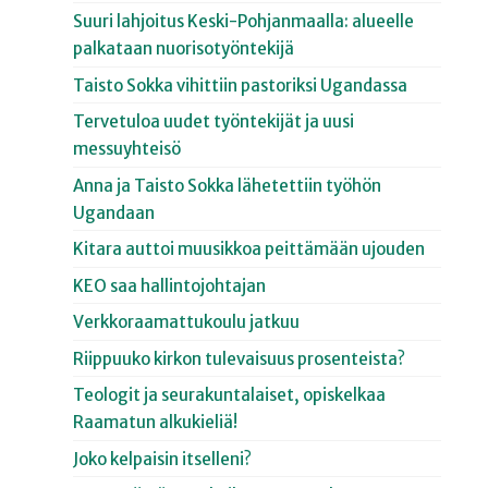
Suuri lahjoitus Keski-Pohjanmaalla: alueelle
palkataan nuorisotyöntekijä
Taisto Sokka vihittiin pastoriksi Ugandassa
Tervetuloa uudet työntekijät ja uusi
messuyhteisö
Anna ja Taisto Sokka lähetettiin työhön
Ugandaan
Kitara auttoi muusikkoa peittämään ujouden
KEO saa hallintojohtajan
Verkkoraamattukoulu jatkuu
Riippuuko kirkon tulevaisuus prosenteista?
Teologit ja seurakuntalaiset, opiskelkaa
Raamatun alkukieliä!
Joko kelpaisin itselleni?