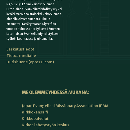
RA/2021/1127 mukaisesti Suomen
Luterilainen Evankeliumiyhdistys ry voi
kerätä varoja toistaiseksi koko Suomen
alueella Ahvenanmaata lukuun
ottamatta. Kerätyt varat käytetään
vuoden kuluessa keräyksestä Suomen
Luterilaisen Evankeliumiyhdistyksen
työhön kotimaassa ja ulkomailla.
Laskutustiedot
Tietoa medialle
Uutishuone (epressi.com)
ME OLEMME YHDESSÄ MUKANA:
Japan Evangelical Missionary Association JEMA
Kirkkokansa.fi
Kirkkopalvelut
Kirkon lähetystyön keskus