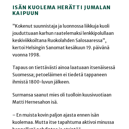
ISÄN KUOLEMA HERÄTTI JUMALAN
KAIPUUN
”Kokenut suunnistaja ja luonnossa liikkuja kuoli
jouduttuaan karhun raatelemaksi lenkkipolullaan
keskiviikkoiltana Ruokolahden Salosaaressa”,
kertoi Helsingin Sanomat kesäkuun 19. päivänä
vuonna 1998.
Tapaus on tiettävästi ainoa laatuaan itsenäisessä
Suomessa; petoeläimen ei tiedetä tappaneen
ihmistä 1800-luvun jälkeen.
Surmansa saanut mies oli tuolloin kuusivuotiaan
Matti Hernesahon isä.
– En muista kovin paljon ajasta ennen isän
kuolemaa. Mutta itse tapahtuma aktivoi minussa