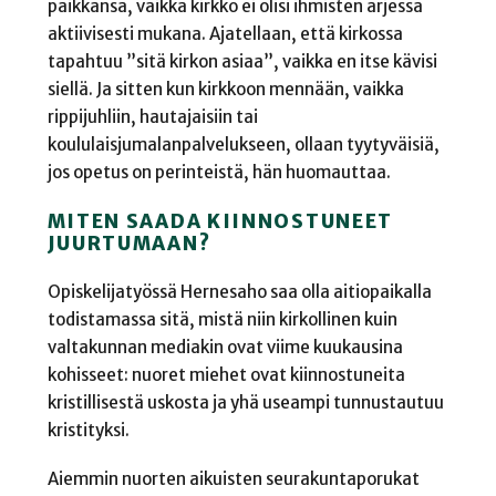
paikkansa, vaikka kirkko ei olisi ihmisten arjessa
aktiivisesti mukana. Ajatellaan, että kirkossa
tapahtuu ”sitä kirkon asiaa”, vaikka en itse kävisi
siellä. Ja sitten kun kirkkoon mennään, vaikka
rippijuhliin, hautajaisiin tai
koululaisjumalanpalvelukseen, ollaan tyytyväisiä,
jos opetus on perinteistä, hän huomauttaa.
MITEN SAADA KIINNOSTUNEET
JUURTUMAAN?
Opiskelijatyössä Hernesaho saa olla aitiopaikalla
todistamassa sitä, mistä niin kirkollinen kuin
valtakunnan mediakin ovat viime kuukausina
kohisseet: nuoret miehet ovat kiinnostuneita
kristillisestä uskosta ja yhä useampi tunnustautuu
kristityksi.
Aiemmin nuorten aikuisten seurakuntaporukat