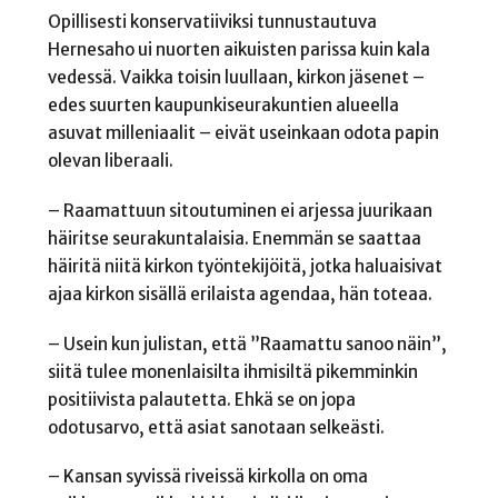
Opillisesti konservatiiviksi tunnustautuva
Hernesaho ui nuorten aikuisten parissa kuin kala
vedessä. Vaikka toisin luullaan, kirkon jäsenet –
edes suurten kaupunkiseurakuntien alueella
asuvat milleniaalit – eivät useinkaan odota papin
olevan liberaali.
– Raamattuun sitoutuminen ei arjessa juurikaan
häiritse seurakuntalaisia. Enemmän se saattaa
häiritä niitä kirkon työntekijöitä, jotka haluaisivat
ajaa kirkon sisällä erilaista agendaa, hän toteaa.
– Usein kun julistan, että ”Raamattu sanoo näin”,
siitä tulee monenlaisilta ihmisiltä pikemminkin
positiivista palautetta. Ehkä se on jopa
odotusarvo, että asiat sanotaan selkeästi.
– Kansan syvissä riveissä kirkolla on oma