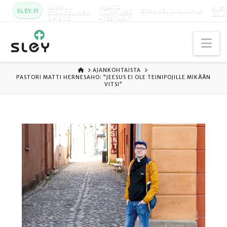
KARKUN
MAATA
SLEY
SLEY.FI
EVANKELIUMIJUHLA
EVANKELINEN
NÄKYVISSÄ
KAU
OPISTO
-FESTARIT
Na
ETUSIVU
AJANKOHTAISTA
PASTORI MATTI HERNESAHO: ”JEESUS EI OLE TEINIPOJILLE MIKÄÄN
VITSI”