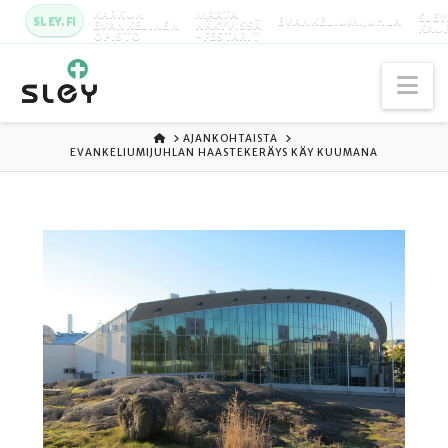
KARKUN
MAATA
SLEY
SLEY.FI
EVANKELIUMIJUHLA
EVANKELINEN
NÄKYVISSÄ
KAU
OPISTO
-FESTARIT
Na
ETUSIVU
AJANKOHTAISTA
EVANKELIUMIJUHLAN HAASTEKERÄYS KÄY KUUMANA