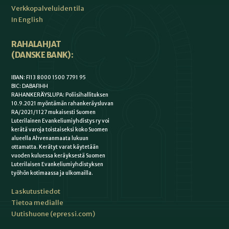
Verkkopalveluiden tila
In English
RAHALAHJAT
(DANSKE BANK):
IBAN: FI13 8000 1500 7791 95
BIC: DABAFIHH
RAHANKERÄYSLUPA: Poliisihallituksen
10.9.2021 myöntämän rahankeräysluvan
RA/2021/1127 mukaisesti Suomen
Luterilainen Evankeliumiyhdistys ry voi
kerätä varoja toistaiseksi koko Suomen
alueella Ahvenanmaata lukuun
ottamatta. Kerätyt varat käytetään
vuoden kuluessa keräyksestä Suomen
Luterilaisen Evankeliumiyhdistyksen
työhön kotimaassa ja ulkomailla.
Laskutustiedot
Tietoa medialle
Uutishuone (epressi.com)