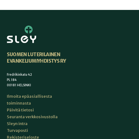
SUOMEN LUTERILAINEN
EVANKELIUMIYHDISTYS RY
Fredrikinkatu 42
PL 184
00181 HELSINKI
Ilmoita epäasiallisesta
toiminnasta
Päivitä tietosi
Seuranta verkkosivustolla
Sleyn intra
Turvaposti
Rekisteriseloste