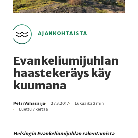
AJANKOHTAISTA
Evankeliumijuhlan
haastekeräys käy
kuumana
Petri Vähäsarja
27.3.2017
Lukuaika 2 min
Kirjoittaja
Julkaistu
Lukuaika
Lukukertoja
Luettu 7 kertaa
Helsingin Evankeliumijuhlan rakentamista