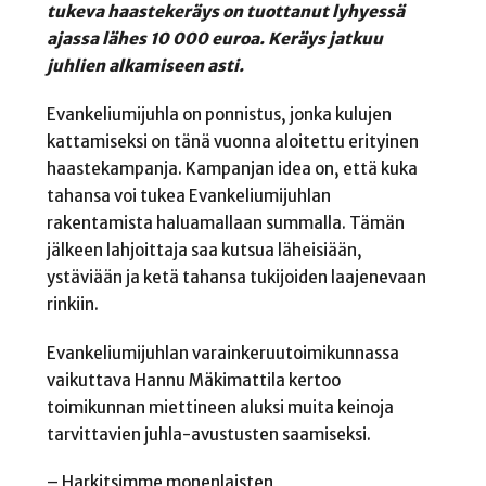
tukeva haastekeräys on tuottanut lyhyessä
ajassa lähes 10 000 euroa. Keräys jatkuu
juhlien alkamiseen asti.
Evankeliumijuhla on ponnistus, jonka kulujen
kattamiseksi on tänä vuonna aloitettu erityinen
haastekampanja. Kampanjan idea on, että kuka
tahansa voi tukea Evankeliumijuhlan
rakentamista haluamallaan summalla. Tämän
jälkeen lahjoittaja saa kutsua läheisiään,
ystäviään ja ketä tahansa tukijoiden laajenevaan
rinkiin.
Evankeliumijuhlan varainkeruutoimikunnassa
vaikuttava Hannu Mäkimattila kertoo
toimikunnan miettineen aluksi muita keinoja
tarvittavien juhla-avustusten saamiseksi.
– Harkitsimme monenlaisten