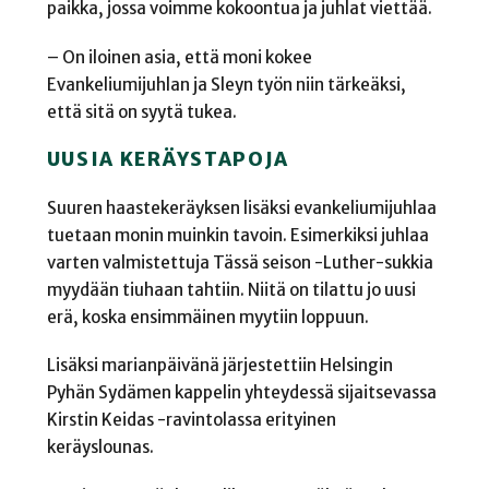
paikka, jossa voimme kokoontua ja juhlat viettää.
– On iloinen asia, että moni kokee
Evankeliumijuhlan ja Sleyn työn niin tärkeäksi,
että sitä on syytä tukea.
UUSIA KERÄYSTAPOJA
Suuren haastekeräyksen lisäksi evankeliumijuhlaa
tuetaan monin muinkin tavoin. Esimerkiksi juhlaa
varten valmistettuja Tässä seison -Luther-sukkia
myydään tiuhaan tahtiin. Niitä on tilattu jo uusi
erä, koska ensimmäinen myytiin loppuun.
Lisäksi marianpäivänä järjestettiin Helsingin
Pyhän Sydämen kappelin yhteydessä sijaitsevassa
Kirstin Keidas -ravintolassa erityinen
keräyslounas.