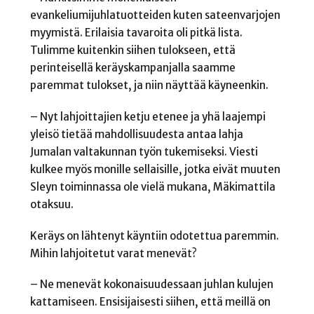
evankeliumijuhlatuotteiden kuten sateenvarjojen
myymistä. Erilaisia tavaroita oli pitkä lista.
Tulimme kuitenkin siihen tulokseen, että
perinteisellä keräyskampanjalla saamme
paremmat tulokset, ja niin näyttää käyneenkin.
– Nyt lahjoittajien ketju etenee ja yhä laajempi
yleisö tietää mahdollisuudesta antaa lahja
Jumalan valtakunnan työn tukemiseksi. Viesti
kulkee myös monille sellaisille, jotka eivät muuten
Sleyn toiminnassa ole vielä mukana, Mäkimattila
otaksuu.
Keräys on lähtenyt käyntiin odotettua paremmin.
Mihin lahjoitetut varat menevät?
– Ne menevät kokonaisuudessaan juhlan kulujen
kattamiseen. Ensisijaisesti siihen, että meillä on