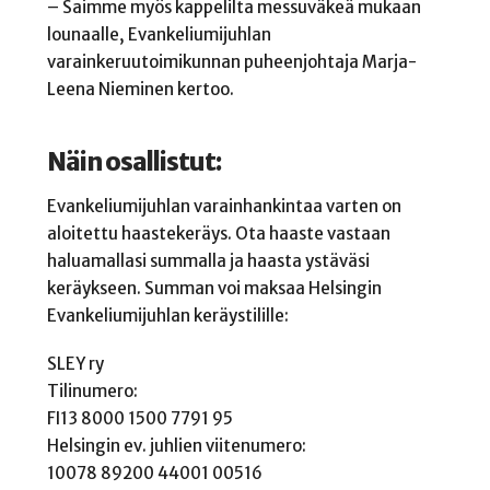
– Saimme myös kappelilta messuväkeä mukaan
lounaalle, Evankeliumijuhlan
varainkeruutoimikunnan puheenjohtaja Marja-
Leena Nieminen kertoo.
Näin osallistut:
Evankeliumijuhlan varainhankintaa varten on
aloitettu haastekeräys. Ota haaste vastaan
haluamallasi summalla ja haasta ystäväsi
keräykseen. Summan voi maksaa Helsingin
Evankeliumijuhlan keräystilille:
SLEY ry
Tilinumero:
FI13 8000 1500 7791 95
Helsingin ev. juhlien viitenumero:
10078 89200 44001 00516