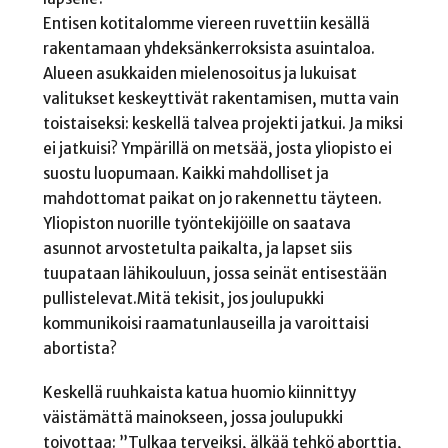
Entisen kotitalomme viereen ruvettiin kesällä
rakentamaan yhdeksänkerroksista asuintaloa.
Alueen asukkaiden mielenosoitus ja lukuisat
valitukset keskeyttivät rakentamisen, mutta vain
toistaiseksi: keskellä talvea projekti jatkui. Ja miksi
ei jatkuisi? Ympärillä on metsää, josta yliopisto ei
suostu luopumaan. Kaikki mahdolliset ja
mahdottomat paikat on jo rakennettu täyteen.
Yliopiston nuorille työntekijöille on saatava
asunnot arvostetulta paikalta, ja lapset siis
tuupataan lähikouluun, jossa seinät entisestään
pullistelevat.Mitä tekisit, jos joulupukki
kommunikoisi raamatunlauseilla ja varoittaisi
abortista?
Keskellä ruuhkaista katua huomio kiinnittyy
väistämättä mainokseen, jossa joulupukki
toivottaa: ”Tulkaa terveiksi, älkää tehkö aborttia,