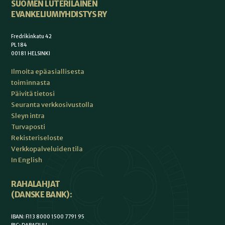
SUOMEN LUTERILAINEN
EVANKELIUMIYHDISTYS RY
Fredrikinkatu 42
PL 184
00181 HELSINKI
Ilmoita epäasiallisesta
toiminnasta
Päivitä tietosi
Seuranta verkkosivustolla
Sleyn intra
Turvaposti
Rekisteriseloste
Verkkopalveluiden tila
In English
RAHALAHJAT
(DANSKE BANK):
IBAN: FI13 8000 1500 7791 95