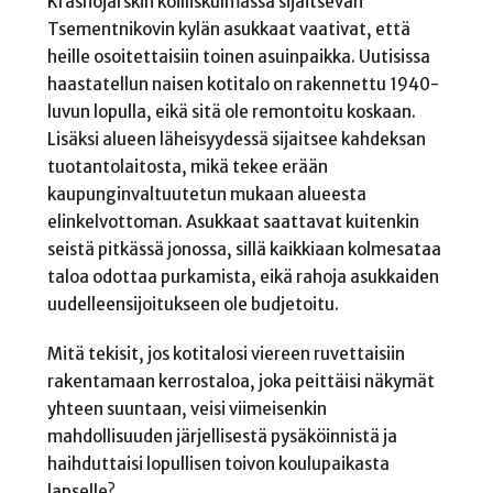
Krasnojarskin koilliskulmassa sijaitsevan
Tsementnikovin kylän asukkaat vaativat, että
heille osoitettaisiin toinen asuinpaikka. Uutisissa
haastatellun naisen kotitalo on rakennettu 1940-
luvun lopulla, eikä sitä ole remontoitu koskaan.
Lisäksi alueen läheisyydessä sijaitsee kahdeksan
tuotantolaitosta, mikä tekee erään
kaupunginvaltuutetun mukaan alueesta
elinkelvottoman. Asukkaat saattavat kuitenkin
seistä pitkässä jonossa, sillä kaikkiaan kolmesataa
taloa odottaa purkamista, eikä rahoja asukkaiden
uudelleensijoitukseen ole budjetoitu.
Mitä tekisit, jos kotitalosi viereen ruvettaisiin
rakentamaan kerrostaloa, joka peittäisi näkymät
yhteen suuntaan, veisi viimeisenkin
mahdollisuuden järjellisestä pysäköinnistä ja
haihduttaisi lopullisen toivon koulupaikasta
lapselle?