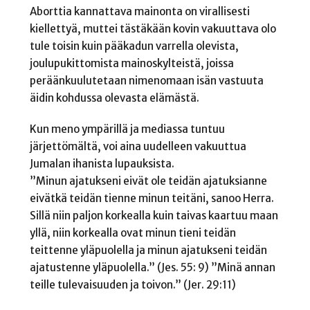
Aborttia kannattava mainonta on virallisesti
kiellettyä, muttei tästäkään kovin vakuuttava olo
tule toisin kuin pääkadun varrella olevista,
joulupukittomista mainoskylteistä, joissa
peräänkuulutetaan nimenomaan isän vastuuta
äidin kohdussa olevasta elämästä.
Kun meno ympärillä ja mediassa tuntuu
järjettömältä, voi aina uudelleen vakuuttua
Jumalan ihanista lupauksista.
”Minun ajatukseni eivät ole teidän ajatuksianne
eivätkä teidän tienne minun teitäni, sanoo Herra.
Sillä niin paljon korkealla kuin taivas kaartuu maan
yllä, niin korkealla ovat minun tieni teidän
teittenne yläpuolella ja minun ajatukseni teidän
ajatustenne yläpuolella.” (Jes. 55: 9) ”Minä annan
teille tulevaisuuden ja toivon.” (Jer. 29:11)