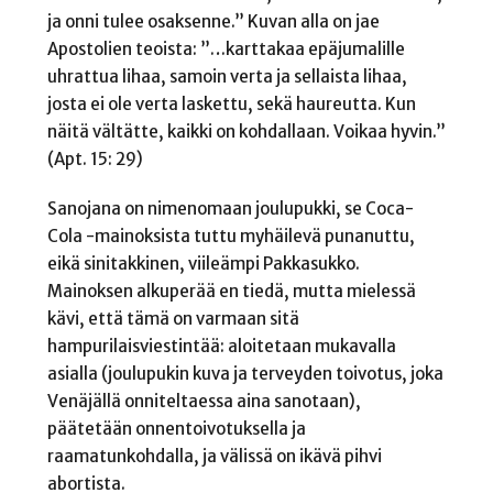
ja onni tulee osaksenne.” Kuvan alla on jae
Apostolien teoista: ”…karttakaa epäjumalille
uhrattua lihaa, samoin verta ja sellaista lihaa,
josta ei ole verta laskettu, sekä haureutta. Kun
näitä vältätte, kaikki on kohdallaan. Voikaa hyvin.”
(Apt. 15: 29)
Sanojana on nimenomaan joulupukki, se Coca-
Cola -mainoksista tuttu myhäilevä punanuttu,
eikä sinitakkinen, viileämpi Pakkasukko.
Mainoksen alkuperää en tiedä, mutta mielessä
kävi, että tämä on varmaan sitä
hampurilaisviestintää: aloitetaan mukavalla
asialla (joulupukin kuva ja terveyden toivotus, joka
Venäjällä onniteltaessa aina sanotaan),
päätetään onnentoivotuksella ja
raamatunkohdalla, ja välissä on ikävä pihvi
abortista.