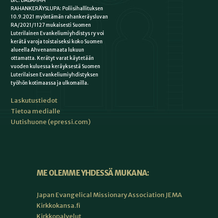
BIC: DABAFIHH
RAHANKERÄYSLUPA: Poliisihallituksen
10.9.2021 myöntämän rahankeräysluvan
RA/2021/1127 mukaisesti Suomen
Luterilainen Evankeliumiyhdistys ry voi
kerätä varoja toistaiseksi koko Suomen
alueella Ahvenanmaata lukuun
ottamatta. Kerätyt varat käytetään
vuoden kuluessa keräyksestä Suomen
Luterilaisen Evankeliumiyhdistyksen
työhön kotimaassa ja ulkomailla.
Laskutustiedot
Tietoa medialle
Uutishuone (epressi.com)
ME OLEMME YHDESSÄ MUKANA:
Japan Evangelical Missionary Association JEMA
Kirkkokansa.fi
Kirkkopalvelut