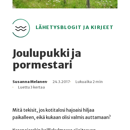
LÄHETYSBLOGIT JA KIRJEET
Joulupukki ja
pormestari
Susanna Melanen
24.3.2017
Lukuaika 2 min
Kirjoittaja
Julkaistu
Lukuaika
Lukukertoja
Luettu 3 kertaa
Mitä tekisit, jos kotitalosi hajoaisi hiljaa
paikalleen, eikä kukaan olisi valmis auttamaan?