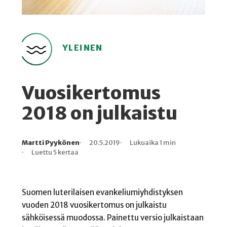
YLEINEN
Vuosikertomus
2018 on julkaistu
Martti Pyykönen
20.5.2019
Lukuaika 1 min
Kirjoittaja
Julkaistu
Lukuaika
Lukukertoja
Luettu 5 kertaa
Suomen luterilaisen evankeliumiyhdistyksen
vuoden 2018 vuosikertomus on julkaistu
sähköisessä muodossa. Painettu versio julkaistaan