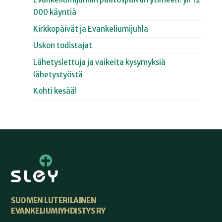
000 käyntiä
Kirkkopäivät ja Evankeliumijuhla
Uskon todistajat
Lähetyslettuja ja vaikeita kysymyksiä
lähetystyöstä
Kohti kesää!
SUOMEN LUTERILAINEN
EVANKELIUMIYHDISTYS RY