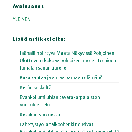
Avainsanat
YLEINEN
Lisää artikkeleita:
Jäähalliin siirtyvä Maata Näkyvissä Pohjoinen
Ulottuvuus kokoaa pohjoisen nuoret Tornioon
Jumalan sanan äärelle
Kuka kantaa ja antaa parhaan elämän?
Kesän keskeltä
Evankeliumijuhlan tavara-arpajaisten
voittoluettelo
Kesäkuu Suomessa
Lähetystyö ja talkoohenki nousivat
Evankeliumijuhlan päätöspäivän ytimeen: yli 12