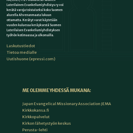
Luterilainen Evankeliumiyhdistys ry voi
kerätä varoja toistaiseksi koko Suomen
alueella Ahvenanmaata lukuun
ottamatta. Kerätyt varat käytetään
vuoden kuluessa keräyksestä Suomen
Luterilaisen Evankeliumiyhdistyksen
työhön kotimaassa ja ulkomailla.
Laskutustiedot
Tietoa medialle
Uutishuone (epressi.com)
ME OLEMME YHDESSÄ MUKANA:
Japan Evangelical Missionary Association JEMA
Kirkkokansa.fi
Kirkkopalvelut
Kirkon lähetystyön keskus
Perusta-lehti