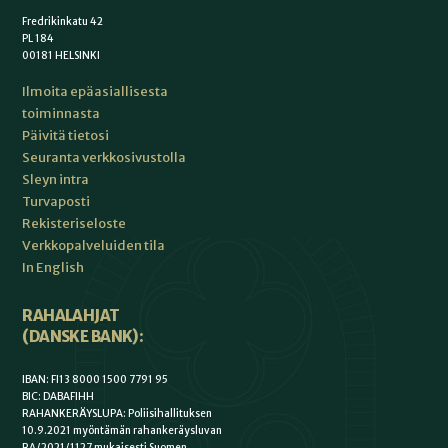
Fredrikinkatu 42
PL 184
00181 HELSINKI
Ilmoita epäasiallisesta
toiminnasta
Päivitä tietosi
Seuranta verkkosivustolla
Sleyn intra
Turvaposti
Rekisteriseloste
Verkkopalveluiden tila
In English
RAHALAHJAT
(DANSKE BANK):
IBAN: FI13 8000 1500 7791 95
BIC: DABAFIHH
RAHANKERÄYSLUPA: Poliisihallituksen
10.9.2021 myöntämän rahankeräysluvan
RA/2021/1127 mukaisesti Suomen