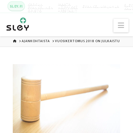
KARKUN
MAATA
SLEY
SLEY.FI
EVANKELIUMIJUHLA
EVANKELINEN
NÄKYVISSÄ
KAU
OPISTO
-FESTARIT
Na
ETUSIVU
AJANKOHTAISTA
VUOSIKERTOMUS 2018 ON JULKAISTU