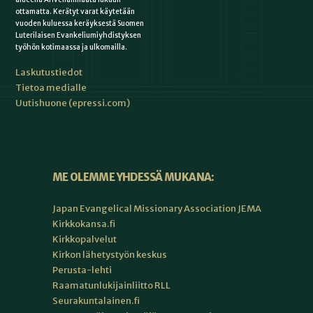
ottamatta. Kerätyt varat käytetään
vuoden kuluessa keräyksestä Suomen
Luterilaisen Evankeliumiyhdistyksen
työhön kotimaassa ja ulkomailla.
Laskutustiedot
Tietoa medialle
Uutishuone (epressi.com)
ME OLEMME YHDESSÄ MUKANA:
Japan Evangelical Missionary Association JEMA
Kirkkokansa.fi
Kirkkopalvelut
Kirkon lähetystyön keskus
Perusta-lehti
Raamatunlukijainliitto RLL
Seurakuntalainen.fi