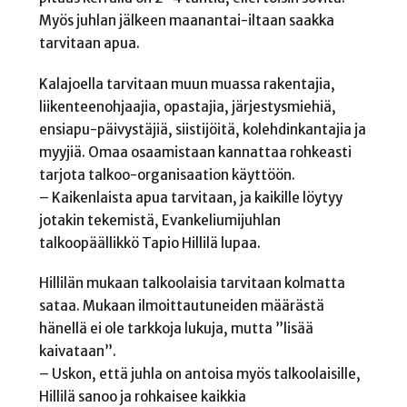
Myös juhlan jälkeen maanantai-iltaan saakka
tarvitaan apua.
Kalajoella tarvitaan muun muassa rakentajia,
liikenteenohjaajia, opastajia, järjestysmiehiä,
ensiapu-päivystäjiä, siistijöitä, kolehdinkantajia ja
myyjiä. Omaa osaamistaan kannattaa rohkeasti
tarjota talkoo-organisaation käyttöön.
– Kaikenlaista apua tarvitaan, ja kaikille löytyy
jotakin tekemistä, Evankeliumijuhlan
talkoopäällikkö Tapio Hillilä lupaa.
Hillilän mukaan talkoolaisia tarvitaan kolmatta
sataa. Mukaan ilmoittautuneiden määrästä
hänellä ei ole tarkkoja lukuja, mutta ”lisää
kaivataan”.
– Uskon, että juhla on antoisa myös talkoolaisille,
Hillilä sanoo ja rohkaisee kaikkia