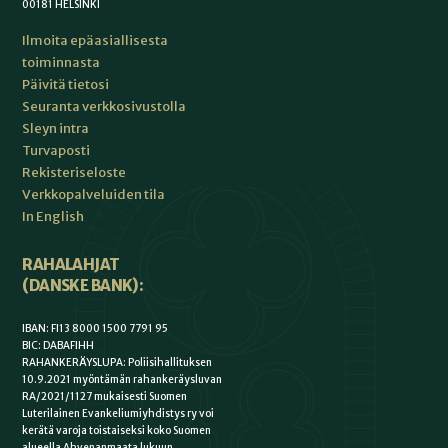
00181 HELSINKI
Ilmoita epäasiallisesta
toiminnasta
Päivitä tietosi
Seuranta verkkosivustolla
Sleyn intra
Turvaposti
Rekisteriseloste
Verkkopalveluiden tila
In English
RAHALAHJAT
(DANSKE BANK):
IBAN: FI13 8000 1500 7791 95
BIC: DABAFIHH
RAHANKERÄYSLUPA: Poliisihallituksen
10.9.2021 myöntämän rahankeräysluvan
RA/2021/1127 mukaisesti Suomen
Luterilainen Evankeliumiyhdistys ry voi
kerätä varoja toistaiseksi koko Suomen
alueella Ahvenanmaata lukuun