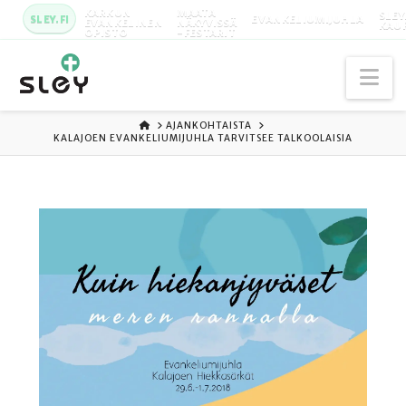
KARKUN
MAATA
SLEY
SLEY.FI
EVANKELIUMIJUHLA
EVANKELINEN
NÄKYVISSÄ
KAU
OPISTO
-FESTARIT
Na
ETUSIVU
AJANKOHTAISTA
KALAJOEN EVANKELIUMIJUHLA TARVITSEE TALKOOLAISIA