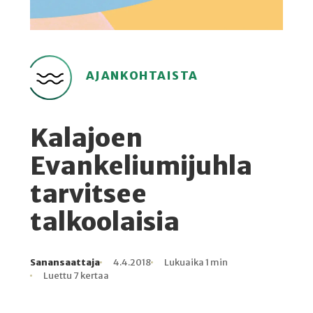
AJANKOHTAISTA
Kalajoen
Evankeliumijuhla
tarvitsee
talkoolaisia
Sanansaattaja
4.4.2018
Lukuaika 1 min
Kirjoittaja
Julkaistu
Lukuaika
Lukukertoja
Luettu 7 kertaa