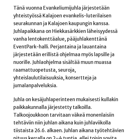
Tänä vuonna Evankeliumijuhla järjestetään
yhteistyössä Kalajoen evankelis-luterilaisen
seurakunnan ja Kalajoen kaupungin kanssa.
Juhlapaikkana on Hiekkasärkkien läheisyydessä
vanha lentokenttäalue, pääjuhlakenttänä
EventPark-halli. Perjantaina ja lauantaina
järjestetään erillistä ohjelmaa myös lapsille ja
nuorille. Juhlaohjelma sisältää muun muassa
raamattuopetusta, seuroja,
yhteislaulutilaisuuksia, konsertteja ja
jumalanpalveluksia.
Juhla on kesäjuhlaperinteen mukaisesti kullakin
paikkakunnalla järjestetty talkoilla.
Talkoojoukkoon tarvitaan väkeä monenlaisiin
tehtäviin niin juhlan aikana kuin juhlaviikolla
tiistaista 26.6. alkaen. Juhlan aikana työtehtävien
pituus kerralla on 2–4 tuntia, ellei toisin sovita.