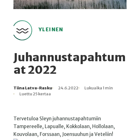
YLEINEN
Juhannustapahtum
at 2022
Tiina Latva-Rasku
24.6.2022
Lukuaika 1 min
Kirjoittaja
Julkaistu
Lukuaika
Lukukertoja
Luettu 25 kertaa
Tervetuloa Sleyn juhannustapahtumiin
Tampereelle, Lapualle, Kokkolaan, Hollolaan,
Kouvolaan, Forssaan, Joensuuhun ja Veteliin!