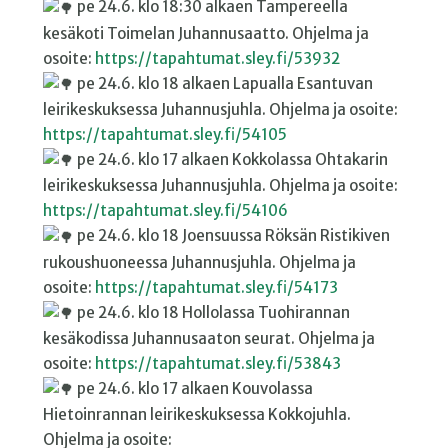
pe 24.6. klo 18:30 alkaen Tampereella
kesäkoti Toimelan Juhannusaatto. Ohjelma ja
osoite:
https://tapahtumat.sley.fi/53932
pe 24.6. klo 18 alkaen Lapualla Esantuvan
leirikeskuksessa Juhannusjuhla. Ohjelma ja osoite:
https://tapahtumat.sley.fi/54105
pe 24.6. klo 17 alkaen Kokkolassa Ohtakarin
leirikeskuksessa Juhannusjuhla. Ohjelma ja osoite:
https://tapahtumat.sley.fi/54106
pe 24.6. klo 18 Joensuussa Röksän Ristikiven
rukoushuoneessa Juhannusjuhla. Ohjelma ja
osoite:
https://tapahtumat.sley.fi/54173
pe 24.6. klo 18 Hollolassa Tuohirannan
kesäkodissa Juhannusaaton seurat. Ohjelma ja
osoite:
https://tapahtumat.sley.fi/53843
pe 24.6. klo 17 alkaen Kouvolassa
Hietoinrannan leirikeskuksessa Kokkojuhla.
Ohjelma ja osoite: