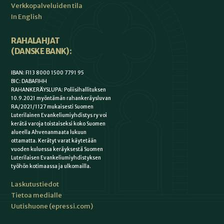
Verkkopalveluiden tila
In English
RAHALAHJAT
(DANSKE BANK):
IBAN: FI13 8000 1500 7791 95
BIC: DABAFIHH
RAHANKERÄYSLUPA: Poliisihallituksen
10.9.2021 myöntämän rahankeräysluvan
RA/2021/1127 mukaisesti Suomen
Luterilainen Evankeliumiyhdistys ry voi
kerätä varoja toistaiseksi koko Suomen
alueella Ahvenanmaata lukuun
ottamatta. Kerätyt varat käytetään
vuoden kuluessa keräyksestä Suomen
Luterilaisen Evankeliumiyhdistyksen
työhön kotimaassa ja ulkomailla.
Laskutustiedot
Tietoa medialle
Uutishuone (epressi.com)