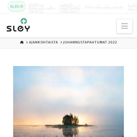
KARKUN
MAATA
SLEY
SLEY.FI
EVANKELIUMIJUHLA
EVANKELINEN
NÄKYVISSÄ
KAU
OPISTO
-FESTARIT
Na
ETUSIVU
AJANKOHTAISTA
JUHANNUSTAPAHTUMAT 2022