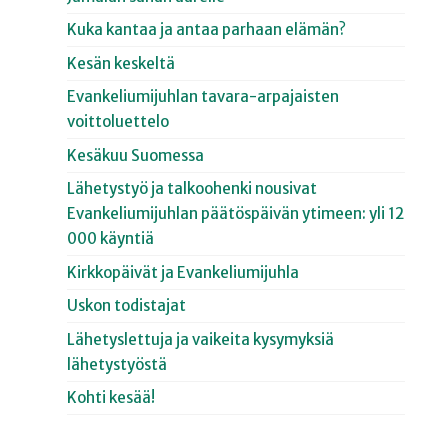
Kuka kantaa ja antaa parhaan elämän?
Kesän keskeltä
Evankeliumijuhlan tavara-arpajaisten
voittoluettelo
Kesäkuu Suomessa
Lähetystyö ja talkoohenki nousivat
Evankeliumijuhlan päätöspäivän ytimeen: yli 12
000 käyntiä
Kirkkopäivät ja Evankeliumijuhla
Uskon todistajat
Lähetyslettuja ja vaikeita kysymyksiä
lähetystyöstä
Kohti kesää!