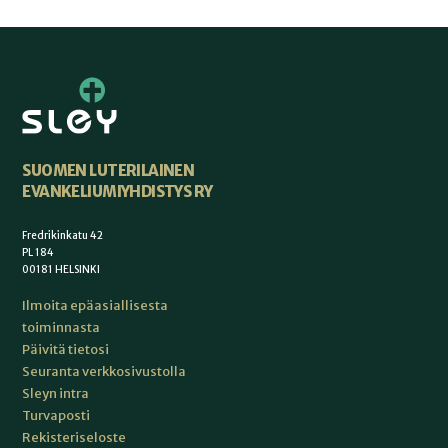
SUOMEN LUTERILAINEN
EVANKELIUMIYHDISTYS RY
Fredrikinkatu 42
PL 184
00181 HELSINKI
Ilmoita epäasiallisesta
toiminnasta
Päivitä tietosi
Seuranta verkkosivustolla
Sleyn intra
Turvaposti
Rekisteriseloste