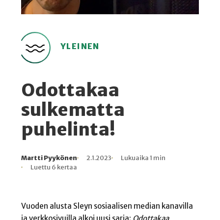
YLEINEN
Odottakaa
sulkematta
puhelinta!
Martti Pyykönen
2.1.2023
Lukuaika 1 min
Kirjoittaja
Julkaistu
Lukuaika
Lukukertoja
Luettu 6 kertaa
Vuoden alusta Sleyn sosiaalisen median kanavilla
ja verkkosivuilla alkoi uusi sarja:
Odottakaa