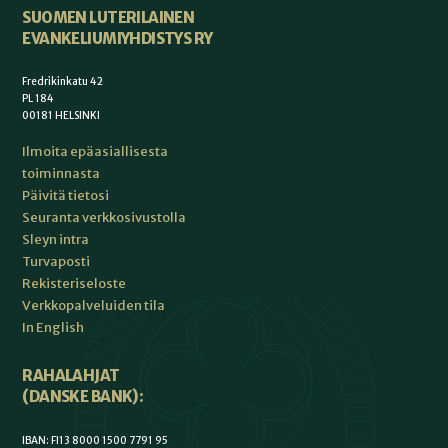
SUOMEN LUTERILAINEN
EVANKELIUMIYHDISTYS RY
Fredrikinkatu 42
PL 184
00181 HELSINKI
Ilmoita epäasiallisesta
toiminnasta
Päivitä tietosi
Seuranta verkkosivustolla
Sleyn intra
Turvaposti
Rekisteriseloste
Verkkopalveluiden tila
In English
RAHALAHJAT
(DANSKE BANK):
IBAN: FI13 8000 1500 7791 95