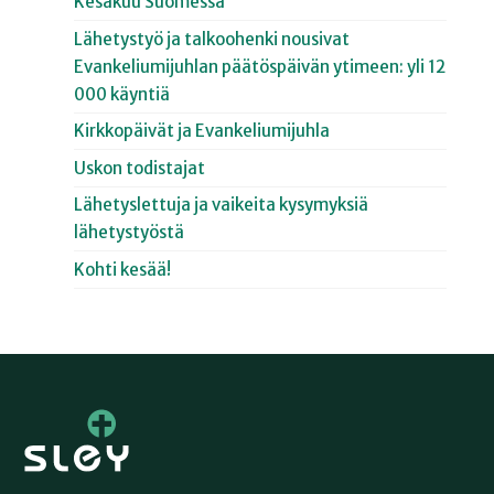
Kesäkuu Suomessa
Lähetystyö ja talkoohenki nousivat
Evankeliumijuhlan päätöspäivän ytimeen: yli 12
000 käyntiä
Kirkkopäivät ja Evankeliumijuhla
Uskon todistajat
Lähetyslettuja ja vaikeita kysymyksiä
lähetystyöstä
Kohti kesää!