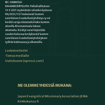
BIC: DABAFIHH
RAHANKERÄYSLUPA: Poliisihallituksen
10.9.2021 myöntämän rahankeräysluvan
RA/2021/1127 mukaisesti Suomen
Luterilainen Evankeliumiyhdistys ry voi
kerätä varoja toistaiseksi koko Suomen
alueella Ahvenanmaata lukuun
ottamatta. Kerätyt varat käytetään
vuoden kuluessa keräyksestä Suomen
Luterilaisen Evankeliumiyhdistyksen
työhön kotimaassa ja ulkomailla.
Laskutustiedot
Tietoa medialle
Uutishuone (epressi.com)
ME OLEMME YHDESSÄ MUKANA:
Japan Evangelical Missionary Association JEMA
Kirkkokansa.fi