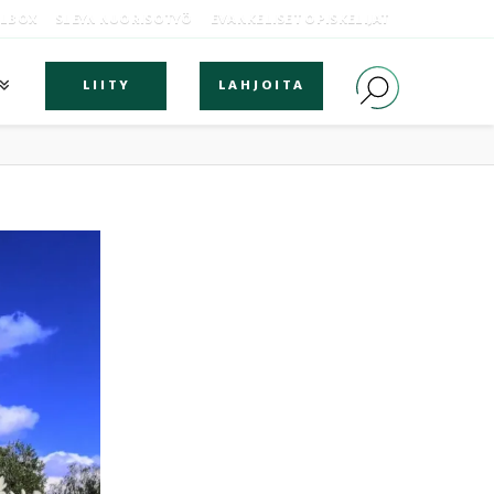
OLBOX
SLEYN NUORISOTYÖ
EVANKELISET OPISKELIJAT
LIITY
LAHJOITA