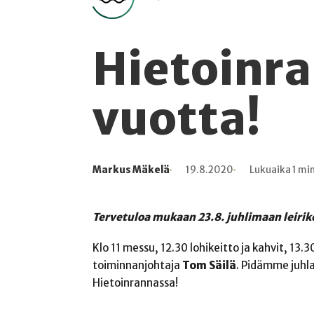
Hietoinra
vuotta!
Markus Mäkelä
19.8.2020
Lukuaika 1 mi
Kirjoittaja
Julkaistu
Lukuaika
Lukukertoja
Tervetuloa mukaan 23.8. juhlimaan leiri
Klo 11 messu, 12.30 lohikeitto ja kahvit, 13.
toiminnanjohtaja
Tom Säilä
. Pidämme juhl
Hietoinrannassa!