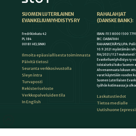
SUOMEN LUTERILAINEN
RAHALAHJAT
EVANKELIUMIYHDISTYS RY
(DANSKE BANK):
Fredrikinkatu 42
IBAN: FI13 8000 1500 779
PL 184
BIC: DABAFIHH
00181 HELSINKI
RAHANKERÄYSLUPA: Poliis
10.9.2021 myöntämän rah
Ilmoita epäasiallisesta toiminnasta
RA/2021/1127 mukaisesti 
Evankeliumiyhdistys ry vo
Päivitä tietosi
toistaiseksi koko Suomen a
Seuranta verkkosivustolla
Ahvenanmaata lukuun otta
Sleyn intra
varat käytetään vuoden k
Suomen Luterilaisen Evan
Turvaposti
työhön kotimaassa ja ulko
Rekisteriseloste
Verkkopalveluiden tila
Laskutustiedot
In English
Tietoa medialle
Uutishuone (epress