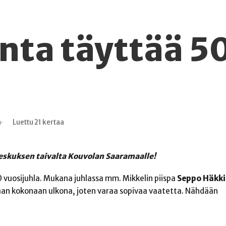
nta täyttää 5
n
Luettu 21 kertaa
keskuksen taivalta Kouvolan Saaramaalle!
30 vuosijuhla. Mukana juhlassa mm. Mikkelin piispa
Seppo Häkk
aan kokonaan ulkona, joten varaa sopivaa vaatetta. Nähdään