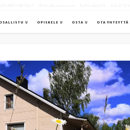
KYVISSÄ -FESTARIT
EVANKELIUMIJUHLA
SLEYN KAUPPA
BIBLE TO
OSALLISTU
OPISKELE
OSTA
OTA YHTEYTTÄ