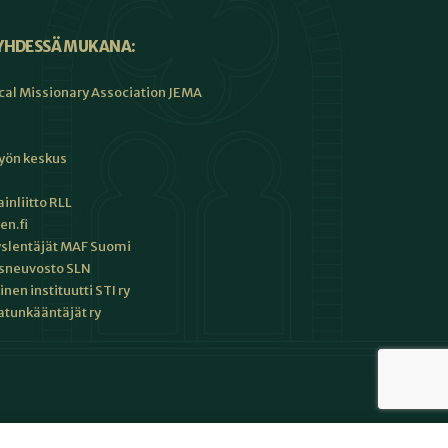
YHDESSÄ MUKANA:
cal Missionary Association JEMA
työn keskus
inliitto RLL
en.fi
slentäjät MAF Suomi
sneuvosto SLN
en instituutti STI ry
tunkääntäjät ry