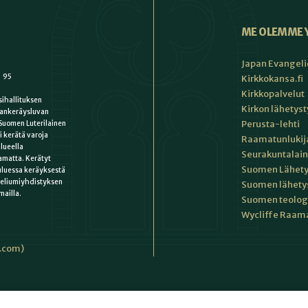
ME OLEMME 
Japan Evangeli
1 95
Kirkkokansa.fi
Kirkkopalvelut
ihallituksen
Kirkon lähetys
ankeräysluvan
Perusta-lehti
Suomen Luterilainen
i kerätä varoja
Raamatunlukija
lueella
Seurakuntalain
matta. Kerätyt
Suomen Lähety
uluessa keräyksestä
keliumiyhdistyksen
Suomen lähety
mailla.
Suomen teologin
Wycliffe Raama
i.com)