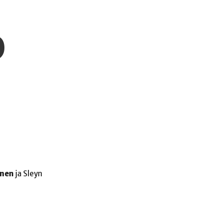
0
inen
ja Sleyn