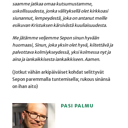
saamme jatkaa omaa kutsumustamme,
uskollisuudesta, jonka välityksellä olet kirkkoasi
siunannut, lempeydestä, joka on antanut meille
esikuvan Kristuksen kärsivästä kuuliaisuudesta.
Me jätämme veljemme Sepon sinun hyvään
huomaasi, Sinun, joka yksin olet hyvä, kiitettävä ja
palvottava kolmiykseydessä, yksi kolmessa nyt ja
aina ja iankaikkisesta iankaikkiseen. Aamen.
(Jotkut vähän arkipäiväiset kohdat selittyvät
Sepon paremmalla tuntemisella; rukous sinänsä
on ihan aito)
PASI PALMU