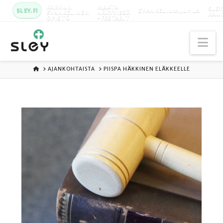
KARKUN
MAATA
SLEY
SLEY.FI
EVANKELIUMIJUHLA
EVANKELINEN
NÄKYVISSÄ
KAU
OPISTO
-FESTARIT
Na
ETUSIVU
AJANKOHTAISTA
PIISPA HÄKKINEN ELÄKKEELLE