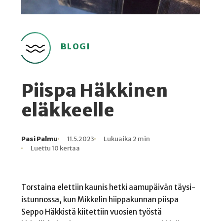
BLOGI
Piispa Häkkinen
eläkkeelle
Pasi Palmu
11.5.2023
Lukuaika 2 min
Kirjoittaja
Julkaistu
Lukuaika
Lukukertoja
Luettu 10 kertaa
Torstaina elettiin kaunis hetki aamupäivän täysi-
istunnossa, kun Mikkelin hiippakunnan piispa
Seppo Häkkistä kiitettiin vuosien työstä