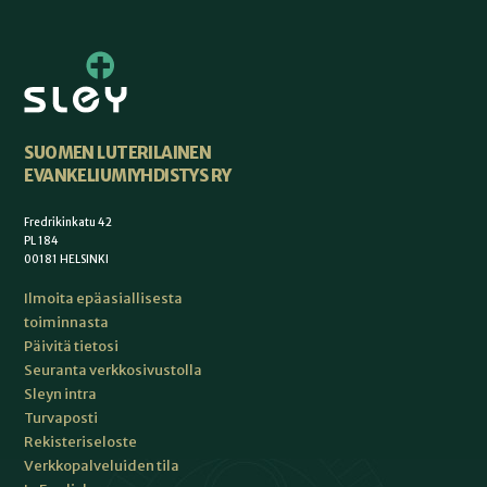
SUOMEN LUTERILAINEN
EVANKELIUMIYHDISTYS RY
Fredrikinkatu 42
PL 184
00181 HELSINKI
Ilmoita epäasiallisesta
toiminnasta
Päivitä tietosi
Seuranta verkkosivustolla
Sleyn intra
Turvaposti
Rekisteriseloste
Verkkopalveluiden tila