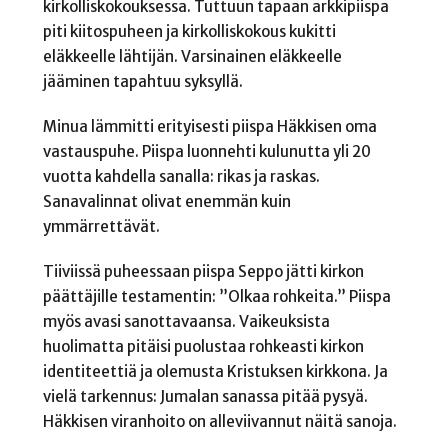
kirkolliskokouksessa. Tuttuun tapaan arkkipiispa
piti kiitospuheen ja kirkolliskokous kukitti
eläkkeelle lähtijän. Varsinainen eläkkeelle
jääminen tapahtuu syksyllä.
Minua lämmitti erityisesti piispa Häkkisen oma
vastauspuhe. Piispa luonnehti kulunutta yli 20
vuotta kahdella sanalla: rikas ja raskas.
Sanavalinnat olivat enemmän kuin
ymmärrettävät.
Tiiviissä puheessaan piispa Seppo jätti kirkon
päättäjille testamentin: ”Olkaa rohkeita.” Piispa
myös avasi sanottavaansa. Vaikeuksista
huolimatta pitäisi puolustaa rohkeasti kirkon
identiteettiä ja olemusta Kristuksen kirkkona. Ja
vielä tarkennus: Jumalan sanassa pitää pysyä.
Häkkisen viranhoito on alleviivannut näitä sanoja.