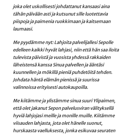
joka olet uskollisesti johdattanut kansaasi aina
tähän päivään asti ja kutsunut sille luotettavia
piispoja ja paimenia ruokkimaan ja kaitsemaan
laumaasi.
Me pyydämme nyt: Lahjoita palvelijallesi Sepolle
edelleen kaikki hyvät lahjasi, niin että hän saa iloita
tulevista päivistä ja vuosista yhdessä rakkaiden
läheistensä kanssa Sinua palvellen ja ääntäsi
kuunnellen ja mökillä pieniä puhdetöitä tehden.
Johdata häntä elämän pienissä ja suurissa
valinnoissa erityisesti autokaupoilla.
Me kiitämme ja ylistämme sinua suuri Ylipaimen,
että olet jakanut Sepon palvelusviran välityksellä
hyviä lahjojasi meille ja monille muille. Kiitämme
viisauden lahjasta, jota olet hänelle suonut,
hurskaasta vaelluksesta, jonka esikuvaa seuraten