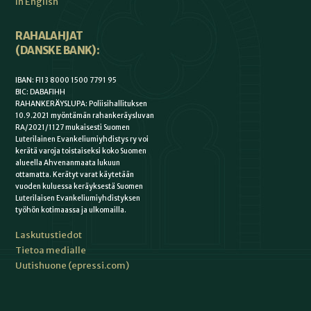
In English
RAHALAHJAT
(DANSKE BANK):
IBAN: FI13 8000 1500 7791 95
BIC: DABAFIHH
RAHANKERÄYSLUPA: Poliisihallituksen
10.9.2021 myöntämän rahankeräysluvan
RA/2021/1127 mukaisesti Suomen
Luterilainen Evankeliumiyhdistys ry voi
kerätä varoja toistaiseksi koko Suomen
alueella Ahvenanmaata lukuun
ottamatta. Kerätyt varat käytetään
vuoden kuluessa keräyksestä Suomen
Luterilaisen Evankeliumiyhdistyksen
työhön kotimaassa ja ulkomailla.
Laskutustiedot
Tietoa medialle
Uutishuone (epressi.com)