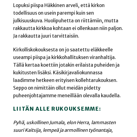
Lopuksi piispa Häkkinen arveli, että kirkon
todellisuus on usein parempi kuin sen
julkisuuskuva. Huolipuhetta on riittämiin, mutta
rakkautta kirkkoa kohtaan ei ollenkaan niin paljon.
Ja rakkautta juuri tarvittaisiin.
Kirkolliskokouksesta on jo saatettu eläkkeelle
useampi piispa ja kirkkohallituksen viranhaltija.
Tällä kertaa koettiin jotakin erilaista puheiden ja
kukitusten lisäksi. Käsikirjavaliokunnassa
laadimme hetkeen erityisen kollehtarukouksen.
Seppo on nimittäin ollut meidän pidetty
puheenjohtajamme meneillään olevalla kaudella.
LIITÄN ALLE RUKOUKSEMME:
Pyhä, uskollinen Jumala, elon Herra, lammasten
suuri Kaitsija, lempeä ja armollinen työnantaja,