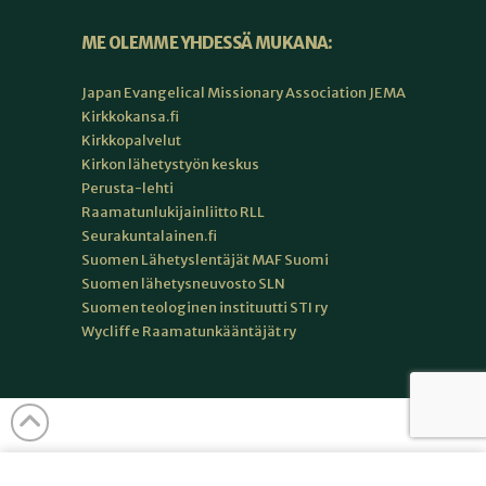
ME OLEMME YHDESSÄ MUKANA:
Japan Evangelical Missionary Association JEMA
Kirkkokansa.fi
Kirkkopalvelut
Kirkon lähetystyön keskus
Perusta-lehti
Raamatunlukijainliitto RLL
Seurakuntalainen.fi
Suomen Lähetyslentäjät MAF Suomi
Suomen lähetysneuvosto SLN
Suomen teologinen instituutti STI ry
Wycliffe Raamatunkääntäjät ry