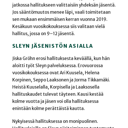
jatkossa hallitukseen valittaisiin yhdeksän jäsentä.
Jos sääntömuutos menee läpi, vaali toimitetaan
sen mukaan ensimmäisen kerran vuonna 2019.
Kesäkuun vuosikokouksessa siis valitaan vielä
hallitus, jossa on 9–12 jäsentä.
SLEYN JÄSENISTÖN ASIALLA
Jiska Gröhn erosi hallituksesta keväällä, kun hän
aloitti työt Sleyn palveluksessa. Erovuorossa
vuosikokouksessa ovat Ari Kuusela, Helena
Korpinen, Seppo Laaksonen ja Jorma Tikkamäki.
Heistä Kuuselalla, Korpisella ja Laaksosella
hallituskaudet tulevat täyteen. Kausi kestää
kolme vuotta ja jäsen voi olla hallituksessa
enintään kolme perättäistä kautta.
Nykyisessä hallituksessa on monipuolinen.