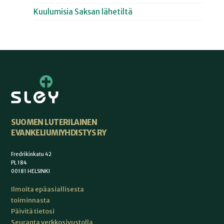
Kuulumisia Saksan lähetiltä
SUOMEN LUTERILAINEN
EVANKELIUMIYHDISTYS RY
Fredrikinkatu 42
PL 184
00181 HELSINKI
Ilmoita epäasiallisesta
toiminnasta
Päivitä tietosi
Seuranta verkkosivustolla