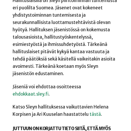
Hallituslaisilla on Sleyn piiritoiminnan tuntemusta
eri puolilta Suomea. Jäsenet ovat kokeneet
yhdistystoiminnan tuntemisesta ja
seurakunnallisista luottamustehtävistä olevan
hyötyä. Hallituksen jäsenistössä on kokemusta
talousasioista, hallitustyöskentelyssä,
esimiestyöstä ja ihmissuhdetyöstä. Tärkeänä
hallituslaiset pitävät kykyä kantaa vastuuta ja
tehdä päätöksiä sekä käsitellä vaikeitakin asioita
avoimesti. Tärkeänä koetaan myös Sleyn
jäsenistön edustaminen.
Jäseniä voi ehdottaa osoitteessa
ehdokkaat.sley.fi
.
Katso Sleyn hallituksessa vaikuttavien Helena
Korpisen ja Ari Kuuselan haastattelu
tästä
.
JUTTUUN ON KORJATTU TIETO SIITÄ, ETTÄ MYÖS