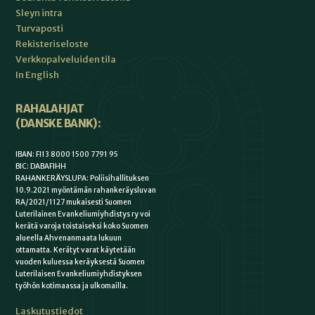
Sleyn intra
Turvaposti
Rekisteriseloste
Verkkopalveluiden tila
In English
RAHALAHJAT
(DANSKE BANK):
IBAN: FI13 8000 1500 7791 95
BIC: DABAFIHH
RAHANKERÄYSLUPA: Poliisihallituksen
10.9.2021 myöntämän rahankeräysluvan
RA/2021/1127 mukaisesti Suomen
Luterilainen Evankeliumiyhdistys ry voi
kerätä varoja toistaiseksi koko Suomen
alueella Ahvenanmaata lukuun
ottamatta. Kerätyt varat käytetään
vuoden kuluessa keräyksestä Suomen
Luterilaisen Evankeliumiyhdistyksen
työhön kotimaassa ja ulkomailla.
Laskutustiedot