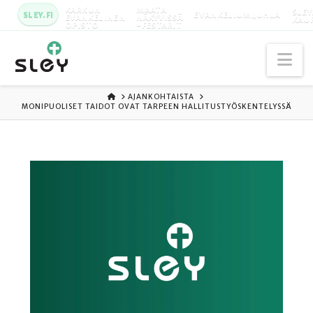
KARKUN
MAATA
SLEY
SLEY.FI
EVANKELIUMIJUHLA
EVANKELINEN
NÄKYVISSÄ
KAU
OPISTO
-FESTARIT
Na
ETUSIVU
AJANKOHTAISTA
MONIPUOLISET TAIDOT OVAT TARPEEN HALLITUSTYÖSKENTELYSSÄ