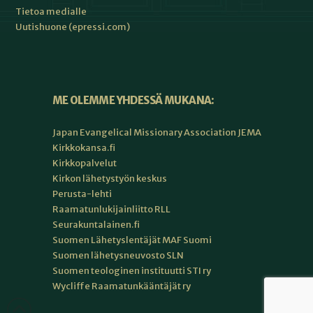
Tietoa medialle
Uutishuone (epressi.com)
ME OLEMME YHDESSÄ MUKANA:
Japan Evangelical Missionary Association JEMA
Kirkkokansa.fi
Kirkkopalvelut
Kirkon lähetystyön keskus
Perusta-lehti
Raamatunlukijainliitto RLL
Seurakuntalainen.fi
Suomen Lähetyslentäjät MAF Suomi
Suomen lähetysneuvosto SLN
Suomen teologinen instituutti STI ry
Wycliffe Raamatunkääntäjät ry