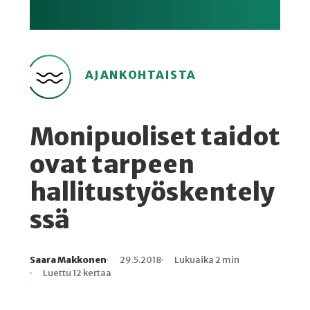
AJANKOHTAISTA
Monipuoliset taidot
ovat tarpeen
hallitustyöskentely
ssä
Saara Makkonen
29.5.2018
Lukuaika 2 min
Kirjoittaja
Julkaistu
Lukuaika
Lukukertoja
Luettu 12 kertaa