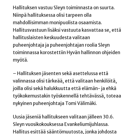
Hallituksen vastuu Sleyn toiminnasta on suurta.
Niinpä hallituksessa olisi tarpeen olla
mahdollisimman monipuolista osaamista.
Hallitusvastuun lisäksi vastuuta kasvattaa se, että
hallituslaisten keskuudesta valitaan
puheenjohtaja ja puheenjohtajan roolia Sleyn
toiminnassa korostettiin Hyvän hallinnon ohjeiden
myötä.
– Hallituksen jäsenten sekä asettelussa että
valinnassa olisi tärkeää, että valitaan henkilöitä,
joilla olisi sekä halukkuutta että elämän- ja ehkä
työkokemustakin työskennellä tehtävässä, toteaa
nykyinen puheenjohtaja Tomi Välimäki.
Uusia jäseniä hallitukseen valitaan jälleen 30.6.
Sleyn vuosikokouksessa Evankeliumijuhlassa.
Hallitus esittää sääntömuutosta, jonka johdosta