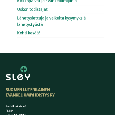
Kirkkopäivät ja Evankeliumijuhla
Uskon todistajat
Lähetyslettuja ja vaikeita kysymyksiä
lähetystyöstä
Kohti kesää!
SUOMEN LUTERILAINEN
EVANKELIUMIYHDISTYS RY
Fredrikinkatu 42
PL 184