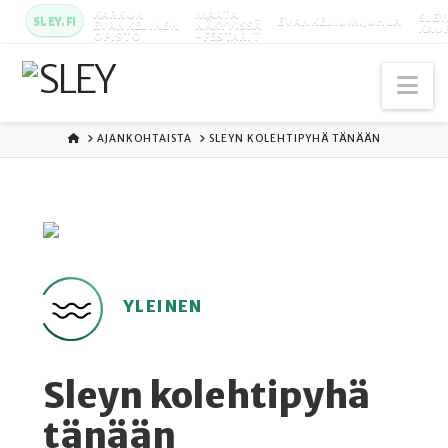
KARKUN
MAATA
SLEY
SLEY.FI
EVANKELIUMIJUHLA
EVANKELINEN
NÄKYVISSÄ
KAU
OPISTO
-FESTARIT
Na
ETUSIVU
AJANKOHTAISTA
SLEYN KOLEHTIPYHÄ TÄNÄÄN
YLEINEN
Sleyn kolehtipyhä
tänään