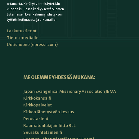
ottamatta. Kerätyt varat käytetään
vuoden kuluessa keräyksestä Suomen
Luterilaisen Evankeliumiyhdistyksen
työhön kotimaassa ja ulkomailla.
Laskutustiedot
Tietoa medialle
Uutishuone (epressi.com)
ME OLEMME YHDESSÄ MUKANA:
Japan Evangelical Missionary Association JEMA
Kirkkokansa.fi
Kirkkopalvelut
Kirkon lähetystyön keskus
Perusta-lehti
Raamatunlukijainliitto RLL
Seurakuntalainen.fi