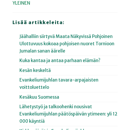
YLEINEN
Lisää artikkeleita:
Jäähalliin siirtyvä Maata Näkyvissä Pohjoinen
Ulottuvuus kokoaa pohjoisen nuoret Tornioon
Jumalan sanan äärelle
Kuka kantaa ja antaa parhaan elämän?
Kesän keskeltä
Evankeliumijuhlan tavara-arpajaisten
voittoluettelo
Kesäkuu Suomessa
Lähetystyö ja talkoohenki nousivat
Evankeliumijuhlan päätöspäivän ytimeen: yli 12
000 käyntiä