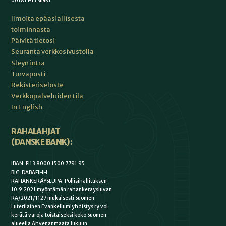
00181 HELSINKI
Ilmoita epäasiallisesta
toiminnasta
Päivitä tietosi
Seuranta verkkosivustolla
Sleyn intra
Turvaposti
Rekisteriseloste
Verkkopalveluiden tila
In English
RAHALAHJAT
(DANSKE BANK):
IBAN: FI13 8000 1500 7791 95
BIC: DABAFIHH
RAHANKERÄYSLUPA: Poliisihallituksen
10.9.2021 myöntämän rahankeräysluvan
RA/2021/1127 mukaisesti Suomen
Luterilainen Evankeliumiyhdistys ry voi
kerätä varoja toistaiseksi koko Suomen
alueella Ahvenanmaata lukuun