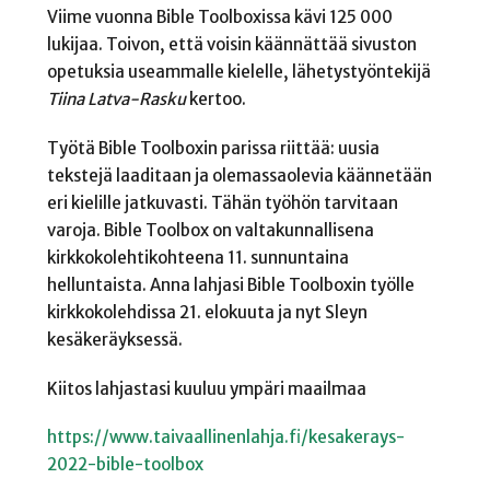
Viime vuonna Bible Toolboxissa kävi 125 000
lukijaa. Toivon, että voisin käännättää sivuston
opetuksia useammalle kielelle, lähetystyöntekijä
Tiina Latva-Rasku
kertoo.
Työtä Bible Toolboxin parissa riittää: uusia
tekstejä laaditaan ja olemassaolevia käännetään
eri kielille jatkuvasti. Tähän työhön tarvitaan
varoja. Bible Toolbox on valtakunnallisena
kirkkokolehtikohteena 11. sunnuntaina
helluntaista. Anna lahjasi Bible Toolboxin työlle
kirkkokolehdissa 21. elokuuta ja nyt Sleyn
kesäkeräyksessä.
Kiitos lahjastasi kuuluu ympäri maailmaa
https://www.taivaallinenlahja.fi/kesakerays-
2022-bible-toolbox