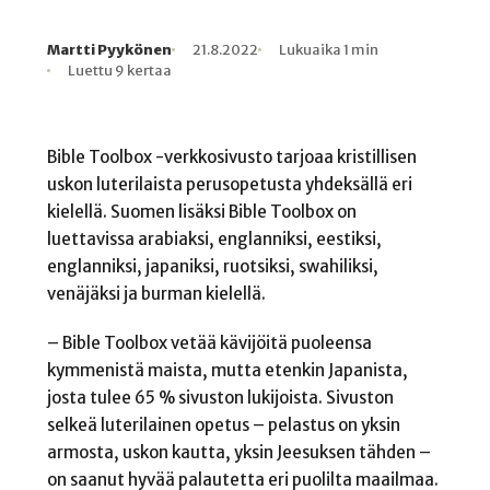
Martti Pyykönen
21.8.2022
Lukuaika 1 min
Kirjoittaja
Julkaistu
Lukuaika
Lukukertoja
Luettu 9 kertaa
Bible Toolbox -verkkosivusto tarjoaa kristillisen
uskon luterilaista perusopetusta yhdeksällä eri
kielellä. Suomen lisäksi Bible Toolbox on
luettavissa arabiaksi, englanniksi, eestiksi,
englanniksi, japaniksi, ruotsiksi, swahiliksi,
venäjäksi ja burman kielellä.
– Bible Toolbox vetää kävijöitä puoleensa
kymmenistä maista, mutta etenkin Japanista,
josta tulee 65 % sivuston lukijoista. Sivuston
selkeä luterilainen opetus – pelastus on yksin
armosta, uskon kautta, yksin Jeesuksen tähden –
on saanut hyvää palautetta eri puolilta maailmaa.