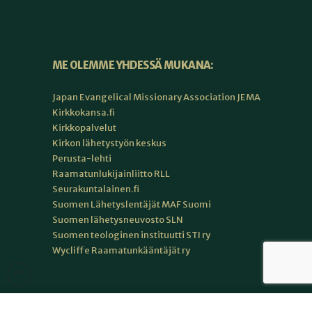
ME OLEMME YHDESSÄ MUKANA:
Japan Evangelical Missionary Association JEMA
Kirkkokansa.fi
Kirkkopalvelut
Kirkon lähetystyön keskus
Perusta-lehti
Raamatunlukijainliitto RLL
Seurakuntalainen.fi
Suomen Lähetyslentäjät MAF Suomi
Suomen lähetysneuvosto SLN
Suomen teologinen instituutti STI ry
Wycliffe Raamatunkääntäjät ry