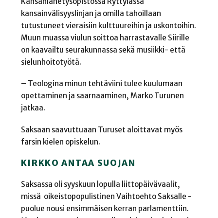
Kansanlähetysopistossa Ryttylässä
kansainvälisyyslinjan ja omilla tahoillaan
tutustuneet vieraisiin kulttuureihin ja uskontoihin.
Muun muassa viulun soittoa harrastavalle Siirille
on kaavailtu seurakunnassa sekä musiikki- että
sielunhoitotyötä.
– Teologina minun tehtäviini tulee kuulumaan
opettaminen ja saarnaaminen, Marko Turunen
jatkaa.
Saksaan saavuttuaan Turuset aloittavat myös
farsin kielen opiskelun.
KIRKKO ANTAA SUOJAN
Saksassa oli syyskuun lopulla liittopäivävaalit,
missä oikeistopopulistinen Vaihtoehto Saksalle -
puolue nousi ensimmäisen kerran parlamenttiin.