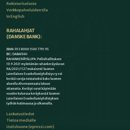
Rekisteriseloste
Verkkopalveluiden tila
In English
RAHALAHJAT
(DANSKE BANK):
IBAN: FI13 8000 1500 7791 95
BIC: DABAFIHH
RAHANKERÄYSLUPA: Poliisihallituksen
10.9.2021 myöntämän rahankeräysluvan
RA/2021/1127 mukaisesti Suomen
Luterilainen Evankeliumiyhdistys ry voi
kerätä varoja toistaiseksi koko Suomen
alueella Ahvenanmaata lukuun
ottamatta. Kerätyt varat käytetään
vuoden kuluessa keräyksestä Suomen
Luterilaisen Evankeliumiyhdistyksen
työhön kotimaassa ja ulkomailla.
Laskutustiedot
Tietoa medialle
Uutishuone (epressi.com)