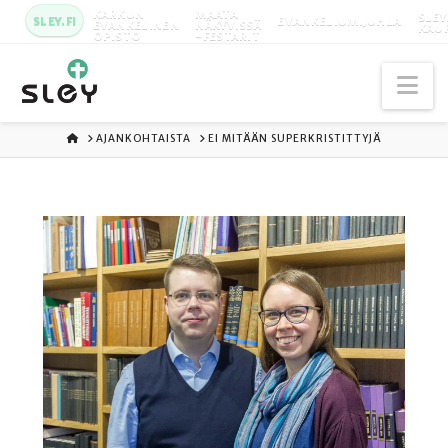
KARKUN
MAATA
SLEY
SLEY.FI
EVANKELIUMIJUHLA
EVANKELINEN
NÄKYVISSÄ
KAU
OPISTO
-FESTARIT
Na
ETUSIVU
AJANKOHTAISTA
EI MITÄÄN SUPERKRISTITTYJÄ