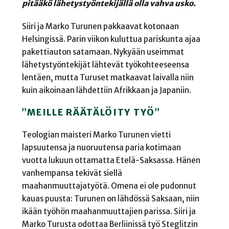
pitääkö lähetystyöntekijällä olla vahva usko.
Siiri ja Marko Turunen pakkaavat kotonaan
Helsingissä. Parin viikon kuluttua pariskunta ajaa
pakettiauton satamaan. Nykyään useimmat
lähetystyöntekijät lähtevät työkohteeseensa
lentäen, mutta Turuset matkaavat laivalla niin
kuin aikoinaan lähdettiin Afrikkaan ja Japaniin.
”MEILLE RÄÄTÄLÖITY TYÖ”
Teologian maisteri Marko Turunen vietti
lapsuutensa ja nuoruutensa paria kotimaan
vuotta lukuun ottamatta Etelä-Saksassa. Hänen
vanhempansa tekivät siellä
maahanmuuttajatyötä. Omena ei ole pudonnut
kauas puusta: Turunen on lähdössä Saksaan, niin
ikään työhön maahanmuuttajien parissa. Siiri ja
Marko Turusta odottaa Berliinissä työ Steglitzin