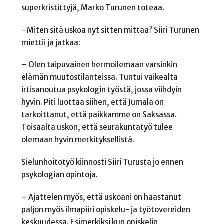
superkristittyjä, Marko Turunen toteaa.
–Miten sitä uskoa nyt sitten mittaa? Siiri Turunen
miettii ja jatkaa:
– Olen taipuvainen hermoilemaan varsinkin
elämän muutostilanteissa. Tuntui vaikealta
irtisanoutua psykologin työstä, jossa viihdyin
hyvin. Piti luottaa siihen, että Jumala on
tarkoittanut, että paikkamme on Saksassa.
Toisaalta uskon, että seurakuntatyö tulee
olemaan hyvin merkityksellistä.
Sielunhoitotyö kiinnosti Siiri Turusta jo ennen
psykologian opintoja.
– Ajattelen myös, että uskoani on haastanut
paljon myös ilmapiiri opiskelu- ja työtovereiden
keskuudessa. Esimerkiksi kun opiskelin