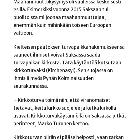
Maahanmuuttokysymys oli vaaleissa keskeisesti
esillä. Esimerkiksi vuonna 2015 Saksaan tuli
puolitoista miljoonaa maahanmuuttajaa,
enemmän kuin mihinkään toiseen Euroopan
valtioon.
Kielteisen päätöksen turvapaikkahakemukseensa
saaneet ihmiset voivat Saksassa saada
turvapaikan kirkosta. Tätä käytäntöä kutsutaan
kirkkoturvaksi (Kirchenasyl). Sen suojassa on
ihmisiä myös Pyhän Kolminaisuuden
seurakunnassa.
– Kirkkoturva toimii niin, että viranomaiset
tietävät, keitä kirkko suojelee ja ketkä kirkolla
asuvat. Kirkkoturvakäytännöllä on Saksassa pitkät
perinteet, Marko Turunen kertoo.
Kirkkoturvan piiriin ei pääse helposti, vaan tarkan