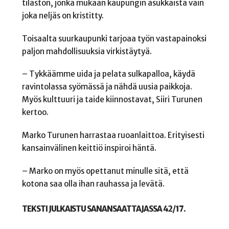
tilaston, jonka mukaan kaupungin asukkaista vain
joka neljäs on kristitty.
Toisaalta suurkaupunki tarjoaa työn vastapainoksi
paljon mahdollisuuksia virkistäytyä.
– Tykkäämme uida ja pelata sulkapalloa, käydä
ravintolassa syömässä ja nähdä uusia paikkoja.
Myös kulttuuri ja taide kiinnostavat, Siiri Turunen
kertoo.
Marko Turunen harrastaa ruoanlaittoa. Erityisesti
kansainvälinen keittiö inspiroi häntä.
– Marko on myös opettanut minulle sitä, että
kotona saa olla ihan rauhassa ja levätä.
TEKSTI JULKAISTU SANANSAATTAJASSA 42/17.