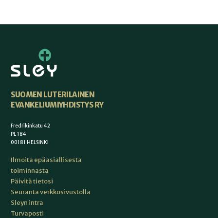
SUOMEN LUTERILAINEN
EVANKELIUMIYHDISTYS RY
Fredrikinkatu 42
PL 184
00181 HELSINKI
Ilmoita epäasiallisesta
toiminnasta
Päivitä tietosi
Seuranta verkkosivustolla
Sleyn intra
Turvaposti