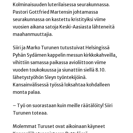
Kolminaisuuden luterilaisessa seurakunnassa.
Pastori Gottfried Martensin johtamassa
seurakunnassa on kastettu kristityiksi viime
vuosien aikana satoja Keski-Aasiasta lähteneitä
maahanmuuttajia.
Siiri ja Marko Turunen tutustuivat Helsingissä
Pyhän Sydämen kappelin messun kirkkokahveilla,
vihittiin samassa paikassa avioliittoon viime
vuoden toukokuussa ja siunattiin siellä 8.10.
lähetystyöhön Sleyn työntekijöinä.
Kansainvälisessä työssä loksahtaa kohdalleen
monta palaa.
– Työ on suorastaan kuin meille räätälöity! Siiri
Turunen toteaa.
Molemmat Turuset ovat aikoinaan käyneet