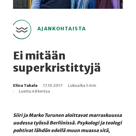
AJANKOHTAISTA
Ei mitään
superkristittyjä
Elina Takala
17.10.2017
Lukuaika 3 min
Kirjoittaja
Julkaistu
Lukuaika
Lukukertoja
Luettu 48 kertaa
Siiri ja Marko Turunen aloittavat marraskuussa
uudessa työssä Berliinissä. Psykologi ja teologi
pohtivat lähdön edellä muun muassa sitä,