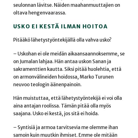
seulonnan lävitse. Näiden maahanmuuttajien on
oltava hengenvaarassa.
USKO EI KESTÄ ILMAN HOITOA
Pitääkö lähetystyöntekijällä olla vahva usko?
– Uskohan ei ole meidän aikaansaannoksemme, se
on Jumalan lahjaa. Hän antaa uskon Sanan ja
sakramenttien kautta. Siksi pitää huolehtia, että
on armonvälineiden hoidossa, Marko Turunen
neuvoo teologin äänenpainoin.
Hän muistuttaa, että lähetystyöntekijä ei voi olla
aina antajan roolissa. Tämän pitää olla myös
saajana. Usko ei kestä, jos sitä ei hoida.
– Syntisiä ja armoa tarvitsevia me olemme ihan
samoin kuin muutkin ihmiset. Emme ole mitään