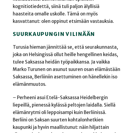
kognitiotiedettä, siinä tuli paljon älyllisiä
haasteita omalle uskolle. Tämä on myös
kasvattanut: olen oppinut etsimään vastauksia.
SUURKAUPUNGIN VILINÄÄN
Turusia hieman jännittää se, että seurakunnasta,
joka on Helsingissä ollut heille hengellinen keidas,
tulee Saksassa heidän työpaikkansa. Ja vaikka
Marko Turunen on asunut suuren osan elämästään
Saksassa, Berliiniin asettuminen on hänellekin iso
elämänmuutos.
– Perheeni asui Etelä-Saksassa Heidelbergin
liepeillä, pienessä kylässä peltojen laidalla. Siellä
elämänrytmi oli leppoisampi kuin Berliinissä.
Berliini on Saksan suurten kohtalonhetkien
kaupunki ja hyvin maallistunut: näin hiljattain