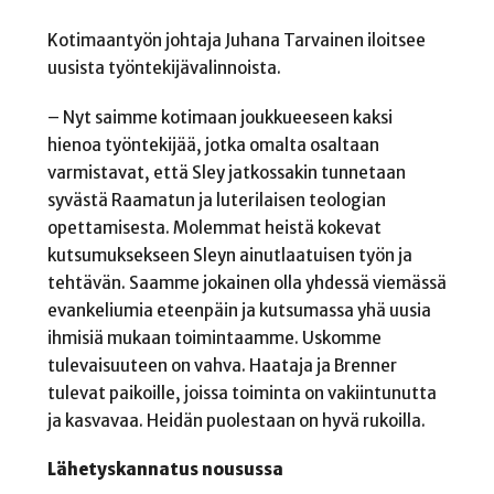
Kotimaantyön johtaja Juhana Tarvainen iloitsee
uusista työntekijävalinnoista.
– Nyt saimme kotimaan joukkueeseen kaksi
hienoa työntekijää, jotka omalta osaltaan
varmistavat, että Sley jatkossakin tunnetaan
syvästä Raamatun ja luterilaisen teologian
opettamisesta. Molemmat heistä kokevat
kutsumuksekseen Sleyn ainutlaatuisen työn ja
tehtävän. Saamme jokainen olla yhdessä viemässä
evankeliumia eteenpäin ja kutsumassa yhä uusia
ihmisiä mukaan toimintaamme. Uskomme
tulevaisuuteen on vahva. Haataja ja Brenner
tulevat paikoille, joissa toiminta on vakiintunutta
ja kasvavaa. Heidän puolestaan on hyvä rukoilla.
Lähetyskannatus nousussa