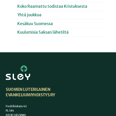
Koko Raamattu todistaa Kristuksesta
Yhtä joukkoa
Kesäkuu Suomessa
Kuulumisia Saksan lähetiltä
SUOMEN LUTERILAINEN
EVANKELIUMIYHDISTYS RY
Fredrikinkatu 42
PL 184
00181 HELSINKI