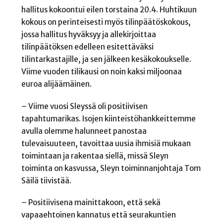
hallitus kokoontui eilen torstaina 20.4. Huhtikuun
kokous on perinteisesti myös tilinpäätöskokous,
jossa hallitus hyväksyy ja allekirjoittaa
tilinpäätöksen edelleen esitettäväksi
tilintarkastajille, ja sen jälkeen kesäkokoukselle.
Viime vuoden tilikausi on noin kaksi miljoonaa
euroa alijäämäinen.
– Viime vuosi Sleyssä oli positiivisen
tapahtumarikas. Isojen kiinteistöhankkeittemme
avulla olemme halunneet panostaa
tulevaisuuteen, tavoittaa uusia ihmisiä mukaan
toimintaan ja rakentaa siellä, missä Sleyn
toiminta on kasvussa, Sleyn toiminnanjohtaja Tom
Säilä tiivistää.
– Positiivisena mainittakoon, että sekä
vapaaehtoinen kannatus että seurakuntien