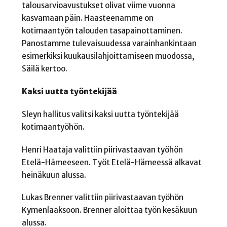
talousarvioavustukset olivat viime vuonna
kasvamaan päin. Haasteenamme on
kotimaantyön talouden tasapainottaminen.
Panostamme tulevaisuudessa varainhankintaan
esimerkiksi kuukausilahjoittamiseen muodossa,
Säilä kertoo.
Kaksi uutta työntekijää
Sleyn hallitus valitsi kaksi uutta työntekijää
kotimaantyöhön.
Henri Haataja valittiin piirivastaavan työhön
Etelä-Hämeeseen. Työt Etelä-Hämeessä alkavat
heinäkuun alussa.
Lukas Brenner valittiin piirivastaavan työhön
Kymenlaaksoon. Brenner aloittaa työn kesäkuun
alussa.