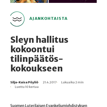
AJANKOHTAISTA
Sleyn hallitus
kokoontui
tilinpäätös-
kokoukseen
Silja-Kaisa Pöyliö
21.4.2017
Lukuaika 2 min
Kirjoittaja
Julkaistu
Lukuaika
Lukukertoja
Luettu 10 kertaa
Suomen Luterilaisen Evankeliumiyhdistyksen