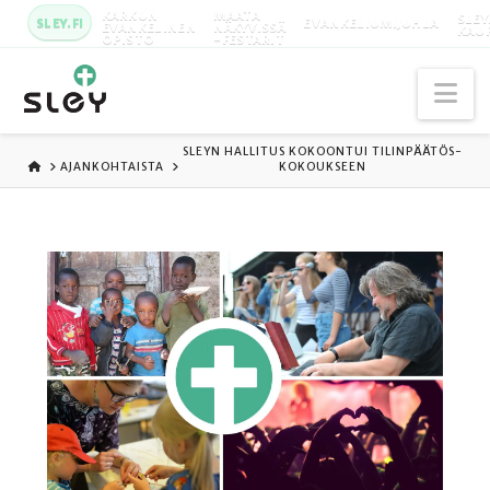
KARKUN
MAATA
SLEY
SLEY.FI
EVANKELIUMIJUHLA
EVANKELINEN
NÄKYVISSÄ
KAU
OPISTO
-FESTARIT
Na
SLEYN HALLITUS KOKOONTUI TILINPÄÄTÖS-
ETUSIVU
AJANKOHTAISTA
KOKOUKSEEN