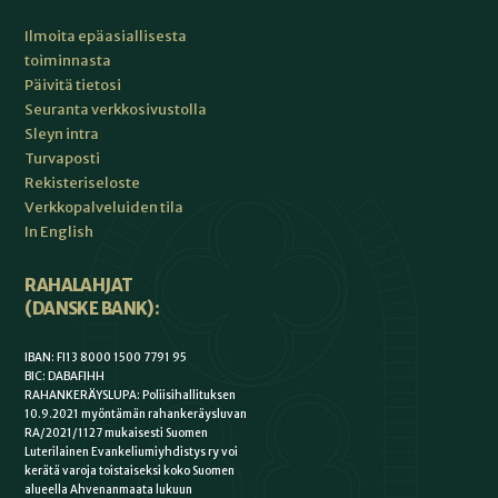
Ilmoita epäasiallisesta
toiminnasta
Päivitä tietosi
Seuranta verkkosivustolla
Sleyn intra
Turvaposti
Rekisteriseloste
Verkkopalveluiden tila
In English
RAHALAHJAT
(DANSKE BANK):
IBAN: FI13 8000 1500 7791 95
BIC: DABAFIHH
RAHANKERÄYSLUPA: Poliisihallituksen
10.9.2021 myöntämän rahankeräysluvan
RA/2021/1127 mukaisesti Suomen
Luterilainen Evankeliumiyhdistys ry voi
kerätä varoja toistaiseksi koko Suomen
alueella Ahvenanmaata lukuun