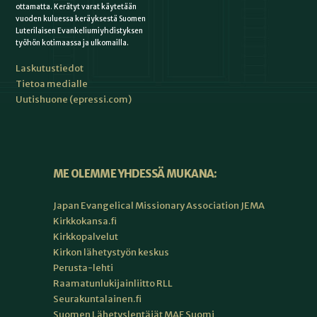
ottamatta. Kerätyt varat käytetään
vuoden kuluessa keräyksestä Suomen
Luterilaisen Evankeliumiyhdistyksen
työhön kotimaassa ja ulkomailla.
Laskutustiedot
Tietoa medialle
Uutishuone (epressi.com)
ME OLEMME YHDESSÄ MUKANA:
Japan Evangelical Missionary Association JEMA
Kirkkokansa.fi
Kirkkopalvelut
Kirkon lähetystyön keskus
Perusta-lehti
Raamatunlukijainliitto RLL
Seurakuntalainen.fi
Suomen Lähetyslentäjät MAF Suomi