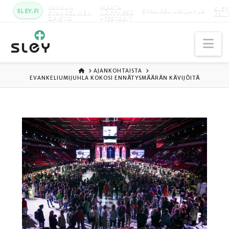
KARKUN
MAATA
SLEY
SLEY.FI
EVANKELIUMIJUHLA
EVANKELINEN
NÄKYVISSÄ
KAU
OPISTO
-FESTARIT
Na
ETUSIVU
AJANKOHTAISTA
EVANKELIUMIJUHLA KOKOSI ENNÄTYSMÄÄRÄN KÄVIJÖITÄ