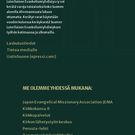
Luterilainen Evankeliumiyhdistys ry voi
kerätä varoja toistaiseksi koko Suomen
alueella Ahvenanmaata lukuun
ottamatta. Kerätyt varat käytetään
vuoden kuluessa keräyksestä Suomen
Luterilaisen Evankeliumiyhdistyksen
työhön kotimaassa ja ulkomailla.
Laskutustiedot
Tietoa medialle
Uutishuone (epressi.com)
ME OLEMME YHDESSÄ MUKANA:
Japan Evangelical Missionary Association JEMA
Kirkkokansa.fi
Kirkkopalvelut
Kirkon lähetystyön keskus
Perusta-lehti