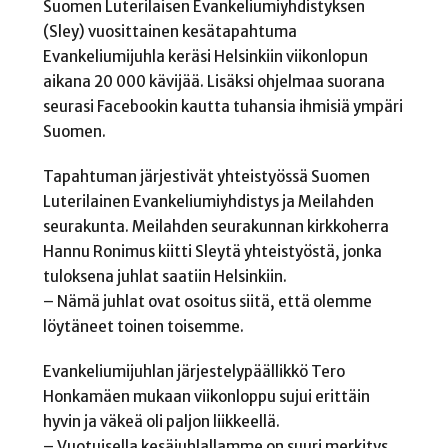
Suomen Luterilaisen Evankeliumiyhdistyksen
(Sley) vuosittainen kesätapahtuma
Evankeliumijuhla keräsi Helsinkiin viikonlopun
aikana 20 000 kävijää. Lisäksi ohjelmaa suorana
seurasi Facebookin kautta tuhansia ihmisiä ympäri
Suomen.
Tapahtuman järjestivät yhteistyössä Suomen
Luterilainen Evankeliumiyhdistys ja Meilahden
seurakunta. Meilahden seurakunnan kirkkoherra
Hannu Ronimus kiitti Sleytä yhteistyöstä, jonka
tuloksena juhlat saatiin Helsinkiin.
– Nämä juhlat ovat osoitus siitä, että olemme
löytäneet toinen toisemme.
Evankeliumijuhlan järjestelypäällikkö Tero
Honkamäen mukaan viikonloppu sujui erittäin
hyvin ja väkeä oli paljon liikkeellä.
– Vuotuisella kesäjuhlallamme on suuri merkitys