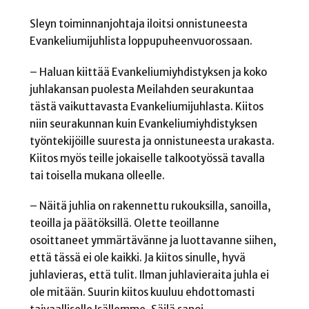
Sleyn toiminnanjohtaja iloitsi onnistuneesta
Evankeliumijuhlista loppupuheenvuorossaan.
– Haluan kiittää Evankeliumiyhdistyksen ja koko
juhlakansan puolesta Meilahden seurakuntaa
tästä vaikuttavasta Evankeliumijuhlasta. Kiitos
niin seurakunnan kuin Evankeliumiyhdistyksen
työntekijöille suuresta ja onnistuneesta urakasta.
Kiitos myös teille jokaiselle talkootyössä tavalla
tai toisella mukana olleelle.
– Näitä juhlia on rakennettu rukouksilla, sanoilla,
teoilla ja päätöksillä. Olette teoillanne
osoittaneet ymmärtävänne ja luottavanne siihen,
että tässä ei ole kaikki. Ja kiitos sinulle, hyvä
juhlavieras, että tulit. Ilman juhlavieraita juhla ei
ole mitään. Suurin kiitos kuuluu ehdottomasti