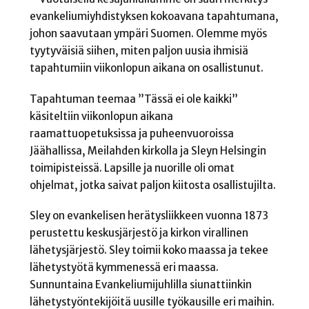
evankeliumiyhdistyksen kokoavana tapahtumana,
johon saavutaan ympäri Suomen. Olemme myös
tyytyväisiä siihen, miten paljon uusia ihmisiä
tapahtumiin viikonlopun aikana on osallistunut.
Tapahtuman teemaa ”Tässä ei ole kaikki”
käsiteltiin viikonlopun aikana
raamattuopetuksissa ja puheenvuoroissa
Jäähallissa, Meilahden kirkolla ja Sleyn Helsingin
toimipisteissä. Lapsille ja nuorille oli omat
ohjelmat, jotka saivat paljon kiitosta osallistujilta.
Sley on evankelisen herätysliikkeen vuonna 1873
perustettu keskusjärjestö ja kirkon virallinen
lähetysjärjestö. Sley toimii koko maassa ja tekee
lähetystyötä kymmenessä eri maassa.
Sunnuntaina Evankeliumijuhlilla siunattiinkin
lähetystyöntekijöitä uusille työkausille eri maihin.