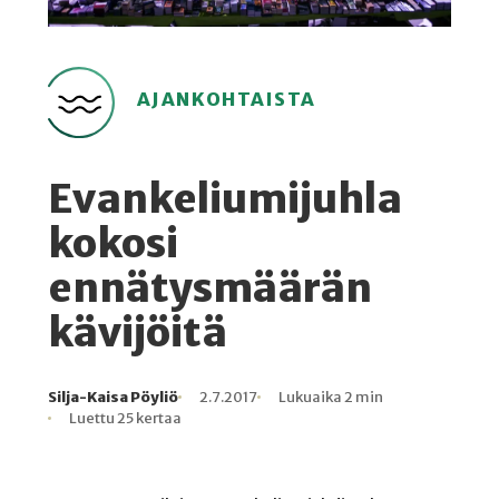
AJANKOHTAISTA
Evankeliumijuhla
kokosi
ennätysmäärän
kävijöitä
Silja-Kaisa Pöyliö
2.7.2017
Lukuaika 2 min
Kirjoittaja
Julkaistu
Lukuaika
Lukukertoja
Luettu 25 kertaa