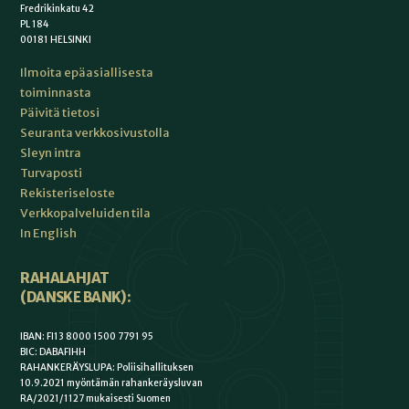
Fredrikinkatu 42
PL 184
00181 HELSINKI
Ilmoita epäasiallisesta
toiminnasta
Päivitä tietosi
Seuranta verkkosivustolla
Sleyn intra
Turvaposti
Rekisteriseloste
Verkkopalveluiden tila
In English
RAHALAHJAT
(DANSKE BANK):
IBAN: FI13 8000 1500 7791 95
BIC: DABAFIHH
RAHANKERÄYSLUPA: Poliisihallituksen
10.9.2021 myöntämän rahankeräysluvan
RA/2021/1127 mukaisesti Suomen