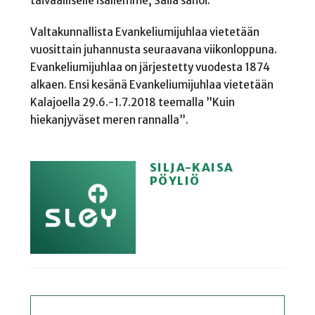
taivaalliselle Isällemme, Säilä sanoi.
Valtakunnallista Evankeliumijuhlaa vietetään
vuosittain juhannusta seuraavana viikonloppuna.
Evankeliumijuhlaa on järjestetty vuodesta 1874
alkaen. Ensi kesänä Evankeliumijuhlaa vietetään
Kalajoella 29.6.-1.7.2018 teemalla ”Kuin
hiekanjyväset meren rannalla”.
SILJA-KAISA
PÖYLIÖ