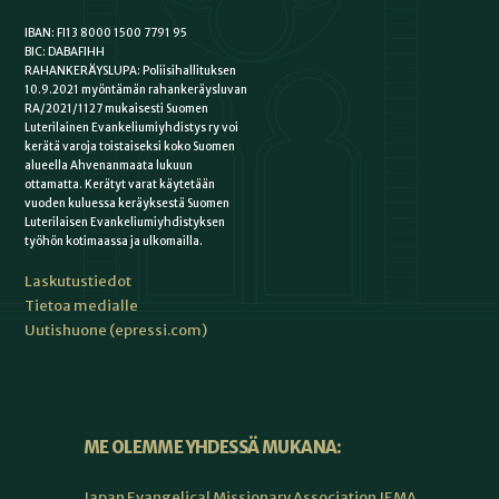
IBAN: FI13 8000 1500 7791 95
BIC: DABAFIHH
RAHANKERÄYSLUPA: Poliisihallituksen
10.9.2021 myöntämän rahankeräysluvan
RA/2021/1127 mukaisesti Suomen
Luterilainen Evankeliumiyhdistys ry voi
kerätä varoja toistaiseksi koko Suomen
alueella Ahvenanmaata lukuun
ottamatta. Kerätyt varat käytetään
vuoden kuluessa keräyksestä Suomen
Luterilaisen Evankeliumiyhdistyksen
työhön kotimaassa ja ulkomailla.
Laskutustiedot
Tietoa medialle
Uutishuone (epressi.com)
ME OLEMME YHDESSÄ MUKANA:
Japan Evangelical Missionary Association JEMA