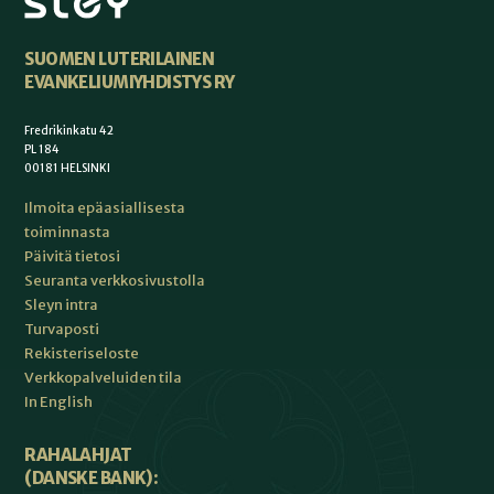
SUOMEN LUTERILAINEN
EVANKELIUMIYHDISTYS RY
Fredrikinkatu 42
PL 184
00181 HELSINKI
Ilmoita epäasiallisesta
toiminnasta
Päivitä tietosi
Seuranta verkkosivustolla
Sleyn intra
Turvaposti
Rekisteriseloste
Verkkopalveluiden tila
In English
RAHALAHJAT
(DANSKE BANK):