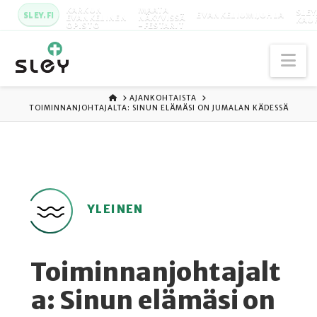
KARKUN
MAATA
SLEY
SLEY.FI
EVANKELIUMIJUHLA
EVANKELINEN
NÄKYVISSÄ
KAU
OPISTO
-FESTARIT
Na
ETUSIVU
AJANKOHTAISTA
TOIMINNANJOHTAJALTA: SINUN ELÄMÄSI ON JUMALAN KÄDESSÄ
YLEINEN
Toiminnanjohtajalt
a: Sinun elämäsi on