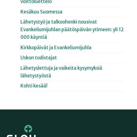
voittoluettelo
Kesäkuu Suomessa
Lähetystyö ja talkoohenki nousivat
Evankeliumijuhlan päätöspäivän ytimeen: yli 12
000 käyntiä
Kirkkopäivät ja Evankeliumijuhla
Uskon todistajat
Lähetyslettuja ja vaikeita kysymyksiä
lähetystyöstä
Kohti kesää!