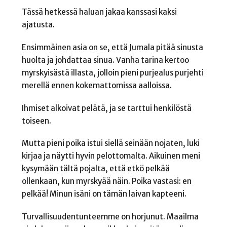
Tässä hetkessä haluan jakaa kanssasi kaksi
ajatusta.
Ensimmäinen asia on se, että Jumala pitää sinusta
huolta ja johdattaa sinua. Vanha tarina kertoo
myrskyisästä illasta, jolloin pieni purjealus purjehti
merellä ennen kokemattomissa aalloissa.
Ihmiset alkoivat pelätä, ja se tarttui henkilöstä
toiseen.
Mutta pieni poika istui siellä seinään nojaten, luki
kirjaa ja näytti hyvin pelottomalta. Aikuinen meni
kysymään tältä pojalta, että etkö pelkää
ollenkaan, kun myrskyää näin. Poika vastasi: en
pelkää! Minun isäni on tämän laivan kapteeni.
Turvallisuudentunteemme on horjunut. Maailma