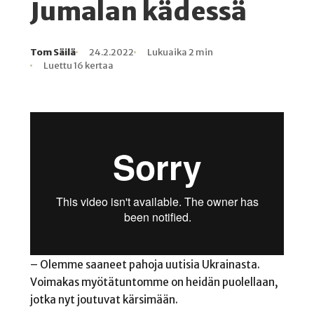
Jumalan kädessä
Tom Säilä
24.2.2022
Lukuaika 2 min
Kirjoittaja
Julkaistu
Lukuaika
Lukukertoja
Luettu 16 kertaa
– Olemme saaneet pahoja uutisia Ukrainasta.
Voimakas myötätuntomme on heidän puolellaan,
jotka nyt joutuvat kärsimään.