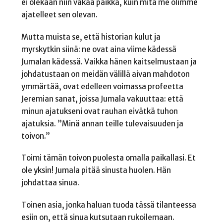
ei olekaan niin vakaa paikka, kuin mitä me olimme
ajatelleet sen olevan.
Mutta muista se, että historian kulut ja
myrskytkin siinä: ne ovat aina viime kädessä
Jumalan kädessä. Vaikka hänen kaitselmustaan ja
johdatustaan on meidän välillä aivan mahdoton
ymmärtää, ovat edelleen voimassa profeetta
Jeremian sanat, joissa Jumala vakuuttaa: että
minun ajatukseni ovat rauhan eivätkä tuhon
ajatuksia. ”Minä annan teille tulevaisuuden ja
toivon.”
Toimi tämän toivon puolesta omalla paikallasi. Et
ole yksin! Jumala pitää sinusta huolen. Hän
johdattaa sinua.
Toinen asia, jonka haluan tuoda tässä tilanteessa
esiin on, että sinua kutsutaan rukoilemaan.