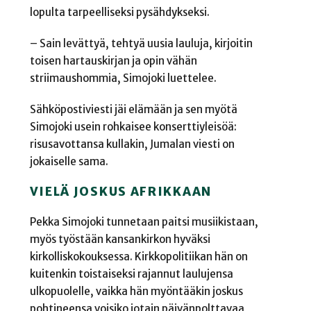
lopulta tarpeelliseksi pysähdykseksi.
– Sain levättyä, tehtyä uusia lauluja, kirjoitin
toisen hartauskirjan ja opin vähän
striimaushommia, Simojoki luettelee.
Sähköpostiviesti jäi elämään ja sen myötä
Simojoki usein rohkaisee konserttiyleisöä:
risusavottansa kullakin, Jumalan viesti on
jokaiselle sama.
VIELÄ JOSKUS AFRIKKAAN
Pekka Simojoki tunnetaan paitsi musiikistaan,
myös työstään kansankirkon hyväksi
kirkolliskokouksessa. Kirkkopolitiikan hän on
kuitenkin toistaiseksi rajannut laulujensa
ulkopuolelle, vaikka hän myöntääkin joskus
pohtineensa voisiko jotain päivänpolttavaa