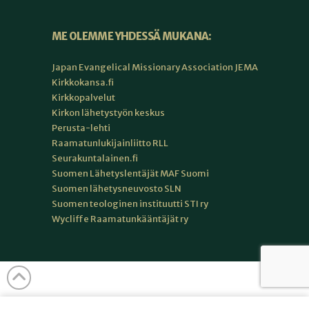
ME OLEMME YHDESSÄ MUKANA:
Japan Evangelical Missionary Association JEMA
Kirkkokansa.fi
Kirkkopalvelut
Kirkon lähetystyön keskus
Perusta-lehti
Raamatunlukijainliitto RLL
Seurakuntalainen.fi
Suomen Lähetyslentäjät MAF Suomi
Suomen lähetysneuvosto SLN
Suomen teologinen instituutti STI ry
Wycliffe Raamatunkääntäjät ry