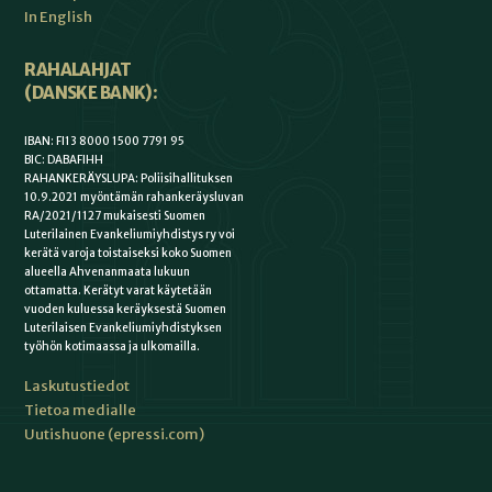
In English
RAHALAHJAT
(DANSKE BANK):
IBAN: FI13 8000 1500 7791 95
BIC: DABAFIHH
RAHANKERÄYSLUPA: Poliisihallituksen
10.9.2021 myöntämän rahankeräysluvan
RA/2021/1127 mukaisesti Suomen
Luterilainen Evankeliumiyhdistys ry voi
kerätä varoja toistaiseksi koko Suomen
alueella Ahvenanmaata lukuun
ottamatta. Kerätyt varat käytetään
vuoden kuluessa keräyksestä Suomen
Luterilaisen Evankeliumiyhdistyksen
työhön kotimaassa ja ulkomailla.
Laskutustiedot
Tietoa medialle
Uutishuone (epressi.com)