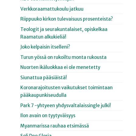
Verkkoraamattukoulu jatkuu
Riippuuko kirkon tulevaisuus prosenteista?
Teologit ja seurakuntalaiset, opiskelkaa
Raamatun alkukieliä!
Joko kelpaisin itselleni?
Turun yössä on rukoiltu monta rukousta
Nuorten ikäluokkaa ei ole menetetty
Siunattua pääsiäistä!
Koronarajoitusten vaikutukset toimintaan
pääkaupunkiseudulla
Park 7 -yhtyeen yhdysvaltalaissingle julki!
Ilon avain on tyytyväisyys
Myanmarissa rauhaa etsimässä
Soli Deo Gloria