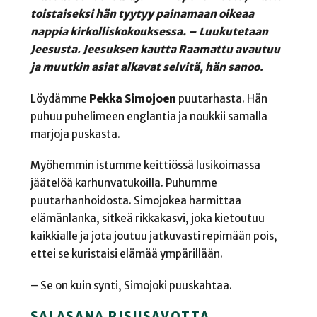
toistaiseksi hän tyytyy painamaan oikeaa
nappia kirkolliskokouksessa. – Luukutetaan
Jeesusta. Jeesuksen kautta Raamattu avautuu
ja muutkin asiat alkavat selvitä, hän sanoo.
Löydämme
Pekka Simojoen
puutarhasta. Hän
puhuu puhelimeen englantia ja noukkii samalla
marjoja puskasta.
Myöhemmin istumme keittiössä lusikoimassa
jäätelöä karhunvatukoilla. Puhumme
puutarhanhoidosta. Simojokea harmittaa
elämänlanka, sitkeä rikkakasvi, joka kietoutuu
kaikkialle ja jota joutuu jatkuvasti repimään pois,
ettei se kuristaisi elämää ympärillään.
– Se on kuin synti, Simojoki puuskahtaa.
SALASANA RISUSAVOTTA