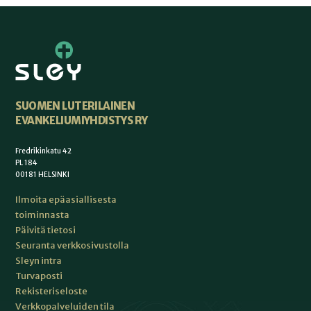
SUOMEN LUTERILAINEN
EVANKELIUMIYHDISTYS RY
Fredrikinkatu 42
PL 184
00181 HELSINKI
Ilmoita epäasiallisesta
toiminnasta
Päivitä tietosi
Seuranta verkkosivustolla
Sleyn intra
Turvaposti
Rekisteriseloste
Verkkopalveluiden tila