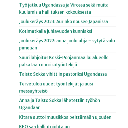
Työ jatkuu Ugandassa ja Virossa sekä muita
kuulumisia hallituksen kokouksesta
Joulukeräys 2023: Aurinko nousee Japanissa
Kotimatkalla juhlavuoden kunniaksi
Joulukeräys 2022: anna joululahja – sytytä valo
pimeään
Suuri lahjoitus Keski-Pohjanmaalla: alueelle
palkataan nuorisotyöntekijä
Taisto Sokka vihittiin pastoriksi Ugandassa
Tervetuloa uudet työntekijät ja uusi
messuyhteisö
Anna ja Taisto Sokka lähetettiin työhön
Ugandaan
Kitara auttoi muusikkoa peittämään ujouden
KEO saa hallintojohtajan