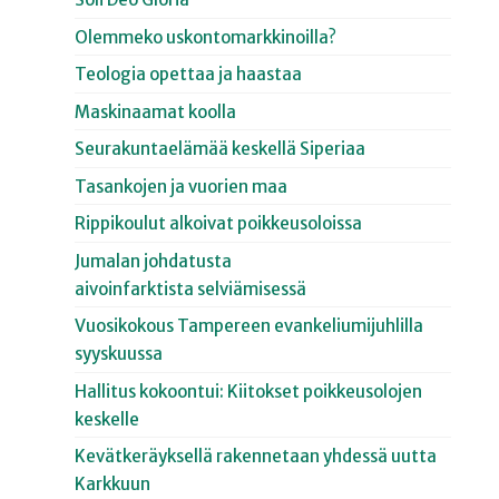
Olemmeko uskontomarkkinoilla?
Teologia opettaa ja haastaa
Maskinaamat koolla
Seurakuntaelämää keskellä Siperiaa
Tasankojen ja vuorien maa
Rippikoulut alkoivat poikkeusoloissa
Jumalan johdatusta
aivoinfarktista selviämisessä
Vuosikokous Tampereen evankeliumijuhlilla
syyskuussa
Hallitus kokoontui: Kiitokset poikkeusolojen
keskelle
Kevätkeräyksellä rakennetaan yhdessä uutta
Karkkuun