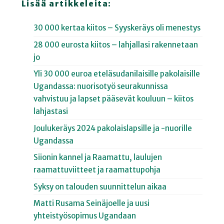
Lisää artikkeleita:
30 000 kertaa kiitos – Syyskeräys oli menestys
28 000 eurosta kiitos – lahjallasi rakennetaan
jo
Yli 30 000 euroa eteläsudanilaisille pakolaisille
Ugandassa: nuorisotyö seurakunnissa
vahvistuu ja lapset pääsevät kouluun – kiitos
lahjastasi
Joulukeräys 2024 pakolaislapsille ja -nuorille
Ugandassa
Siionin kannel ja Raamattu, laulujen
raamattuviitteet ja raamattupohja
Syksy on talouden suunnittelun aikaa
Matti Rusama Seinäjoelle ja uusi
yhteistyösopimus Ugandaan