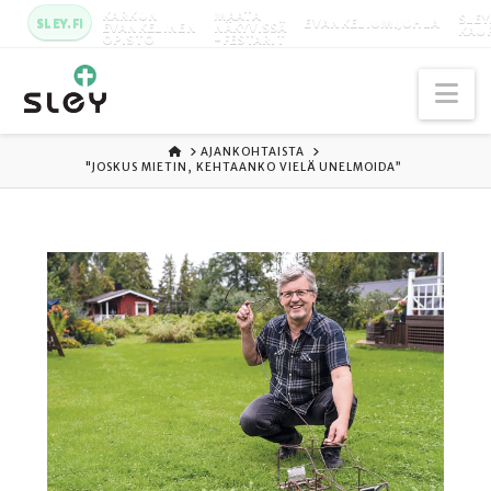
KARKUN
MAATA
SLEY
SLEY.FI
EVANKELIUMIJUHLA
EVANKELINEN
NÄKYVISSÄ
KAU
OPISTO
-FESTARIT
Na
ETUSIVU
AJANKOHTAISTA
"JOSKUS MIETIN, KEHTAANKO VIELÄ UNELMOIDA”