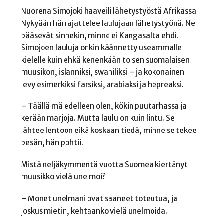
Nuorena Simojoki haaveili lähetystyöstä Afrikassa.
Nykyään hän ajattelee laulujaan lähetystyönä. Ne
pääsevät sinnekin, minne ei Kangasalta ehdi.
Simojoen lauluja onkin käännetty useammalle
kielelle kuin ehkä kenenkään toisen suomalaisen
muusikon, islanniksi, swahiliksi – ja kokonainen
levy esimerkiksi farsiksi, arabiaksi ja hepreaksi.
– Täällä mä edelleen olen, kökin puutarhassa ja
kerään marjoja. Mutta laulu on kuin lintu. Se
lähtee lentoon eikä koskaan tiedä, minne se tekee
pesän, hän pohtii.
Mistä neljäkymmentä vuotta Suomea kiertänyt
muusikko vielä unelmoi?
– Monet unelmani ovat saaneet toteutua, ja
joskus mietin, kehtaanko vielä unelmoida.