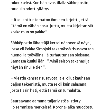
rukoukseksi. Kun hän avasi illalla sähköpostin,
ruudulla odotti yllätys.
– Itselleni tuntematon ihminen kirjoitti, että
”tämä on vähän hassu juttu, mutta kirjoitan silti,
koska mun on pakko”.
Sähköpostin lähettäjä kertoi nähneensä näyn,
jossa oli Pekka Simojoki tekemässä risusavottaa
huonoilla työvälineillä turhautuneen oloisena.
Samassa kuului ääni: ”Minä seison takanasi ja
näytän sinulle tien”.
– Viestin kanssa risusavotalla ei ollut kauhean
paljon tekemistä, mutta
se oli kuin salasana,
josta tiesin heti, että tämä on Jumalalta.
Seuraavana aamuna tuijarivistö siistiytyi
iloisemmissa merkeissä. Korona-aika muodostui