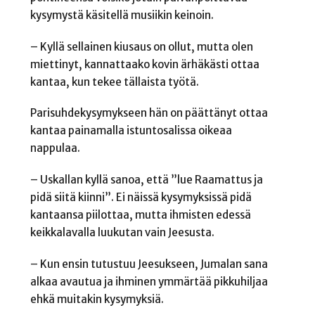
kysymystä käsitellä musiikin keinoin.
– Kyllä sellainen kiusaus on ollut, mutta olen
miettinyt, kannattaako kovin ärhäk
ästi ottaa
kantaa, kun tekee tällaista työtä.
Parisuhdekysymykseen hän on päättänyt ottaa
kantaa painamalla istuntosalissa oikeaa
nappulaa.
– Uskallan kyllä sanoa, että ”lue Raamattus ja
pidä siitä kiinni”. Ei näissä kysymyksissä pidä
kantaansa piilottaa, mutta ihmisten edessä
keikkalavalla luukutan vain Jeesusta.
– Kun ensin tutustuu Jeesukseen, Jumalan sana
alkaa avautua ja ihminen ymmärtää pikkuhiljaa
ehkä muitakin kysymyksiä.