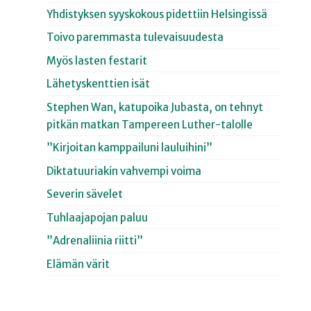
Yhdistyksen syyskokous pidettiin Helsingissä
Toivo paremmasta tulevaisuudesta
Myös lasten festarit
Lähetyskenttien isät
Stephen Wan, katupoika Jubasta, on tehnyt
pitkän matkan Tampereen Luther-talolle
”Kirjoitan kamppailuni lauluihini”
Diktatuuriakin vahvempi voima
Severin sävelet
Tuhlaajapojan paluu
”Adrenaliinia riitti”
Elämän värit