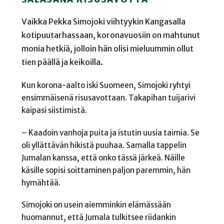
Vaikka Pekka Simojoki viihtyykin Kangasalla
kotipuutarhassaan, koronavuosiin on mahtunut
monia hetkiä, jolloin hän olisi mieluummin ollut
tien päällä ja keikoilla.
Kun korona-aalto iski Suomeen, Simojoki ryhtyi
ensimmäisenä risusavottaan. Takapihan tuijarivi
kaipasi siistimistä.
– Kaadoin vanhoja puita ja istutin uusia taimia. Se
oli yllättävän hikistä puuhaa. Samalla tappelin
Jumalan kanssa, että onko tässä järkeä. Näille
käsille sopisi soittaminen paljon paremmin, hän
hymähtää.
Simojoki on usein aiemminkin elämässään
huomannut, että Jumala tulkitsee riidankin