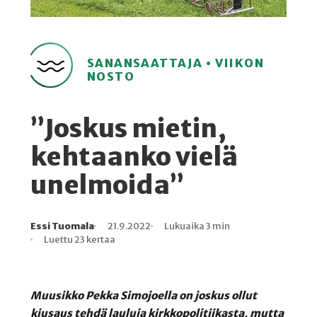
SANANSAATTAJA • VIIKON
NOSTO
”Joskus mietin,
kehtaanko vielä
unelmoida”
Essi Tuomala
21.9.2022
Lukuaika 3 min
Kirjoittaja
Julkaistu
Lukuaika
Lukukertoja
Luettu 23 kertaa
Muusikko Pekka Simojoella on joskus ollut
kiusaus tehdä lauluja kirkkopolitiikasta, mutta