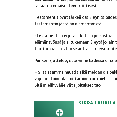
rahaan ja omaisuuteen kriittisesti.
Testamentit ovat tärkeä osa Sleyn taloudess
testamentin jättäjän elämäntyöstä.
-Testamentilla ei pitäisi kattaa pelkästään
elämäntyönsä jäisi tukemaan Sleytä jollain ta
tuottamaan ja siten se auttaisi tulevaisuu
Punkeri ajattelee, että viime kädessä omai
– Siitä saamme nauttia eikä meidän ole pak
vapaaehtoinenlahjoittaminen on mielestäni etu
Sitä mielihyvääeivät sijoitukset tuo.
SIRPA LAURILA