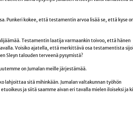
a. Punkeri kokee, että testamentin arvoa lisää se, että kyse o
 alijäämää. Testamentin laatija varmaankin toivoo, että hänen
valla. Voisiko ajatella, että merkittävä osa testamentista sijoi
teen Sleyn talouden terveenä pysymistä?
suutemme on Jumalan meille järjestämää.
ko lahjoittaa sitä mihinkään. Jumalan valtakunnan työhön
oikeus ja siitä saamme aivan eri tavalla mielen iloiseksi ja kii