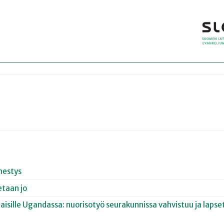
nestys
etaan jo
olaisille Ugandassa: nuorisotyö seurakunnissa vahvistuu ja laps