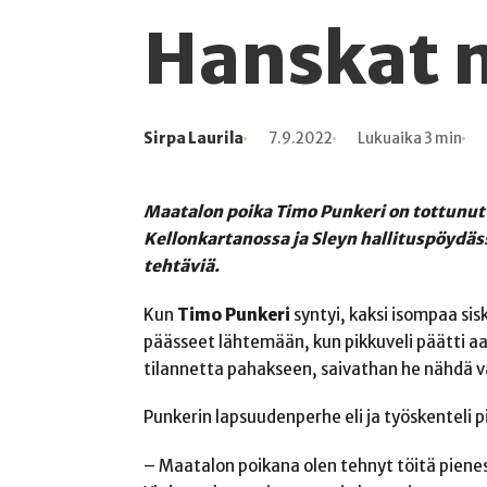
Hanskat 
Sirpa Laurila
7.9.2022
Lukuaika 3 min
Kirjoittaja
Julkaistu
Lukuaika
Lukukertoja
Maatalon poika Timo Punkeri on tottunut
Kellonkartanossa ja Sleyn hallituspöydässä
tehtäviä.
Kun
Timo Punkeri
syntyi, kaksi isompaa si
päässeet lähtemään, kun pikkuveli päätti a
tilannetta pahakseen, saivathan he nähdä v
Punkerin lapsuudenperhe eli ja työskenteli p
– Maatalon poikana olen tehnyt töitä pienest