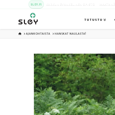
SLEY.FI
KARKUN EVANKELINEN OPISTO
MAATA NÄ
TUTUSTU
ETUSIVU
AJANKOHTAISTA
HANSKAT NAULASTA!