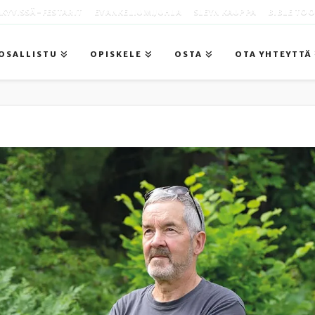
KYVISSÄ -FESTARIT
EVANKELIUMIJUHLA
SLEYN KAUPPA
BIBLE TO
OSALLISTU
OPISKELE
OSTA
OTA YHTEYTTÄ