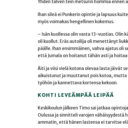
Yhden talven tein metsurin hommia ennen ar
Ihan sileä ei Punkerin opintie ja lapsuus kuit
myös voimakas hengellinen kokemus.
– Isän kuollessa olin vasta 13-vuotias. Olin k
oli kuollut. Eräs autoilija oli menettänyt liuk
päälle. Ihan ensimmäinen, vahva ajatus oli se
että Jumala on hoitanut tähän asti ja hoitaa 
Äiti ja viisi
vielä kotona olevaa lasta jäivät s
aikuistunut ja muuttanut pois kotoa, mutta ko
työhön ja kannettava kortensa kekoon.
KOHTI LEVEÄMPÄÄ LEIPÄÄ
Keskikoulun jälkeen Timo sai jatkaa opintoja
Oulussa ja sinnitteli varojen vähäisyydestä 
ammatin, että hänen lastensa ei tarvitse el