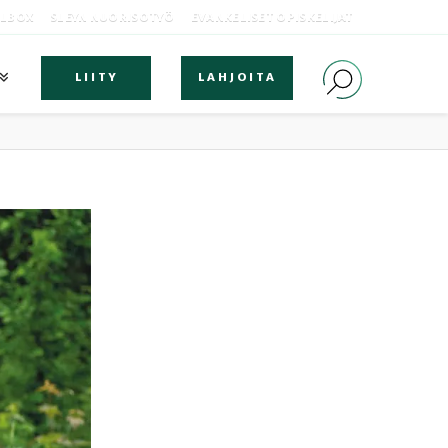
OLBOX
SLEYN NUORISOTYÖ
EVANKELISET OPISKELIJAT
LIITY
LAHJOITA