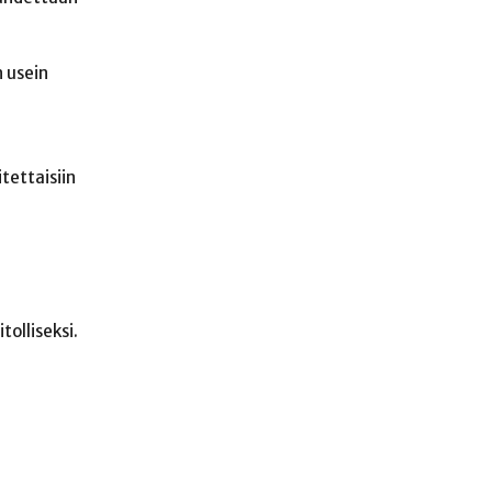
n usein
tettaisiin
tolliseksi.