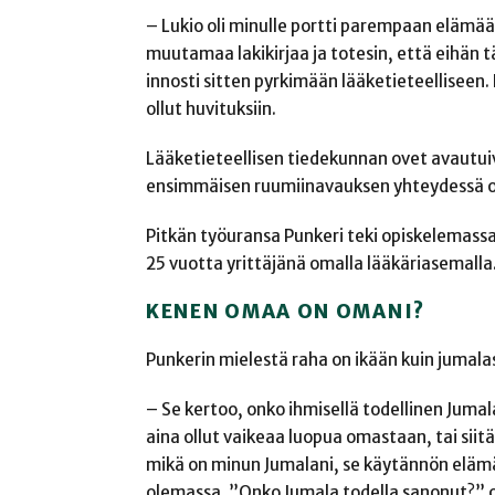
– Lukio oli minulle portti parempaan elämään. 
muutamaa lakikirjaa ja totesin, että eihän tää
innosti sitten pyrkimään lääketieteelliseen. L
ollut huvituksiin.
Lääketieteellisen tiedekunnan ovet avautui
ensimmäisen ruumiinavauksen yhteydessä ope
Pitkän työuransa Punkeri teki opiskelemassa
25 vuotta yrittäjänä omalla lääkäriasemalla
KENEN OMAA ON OMANI?
Punkerin mielestä raha on ikään kuin jumala
– Se kertoo, onko ihmisellä todellinen Juma
aina ollut vaikeaa luopua omastaan, tai sii
mikä on minun Jumalani, se käytännön eläm
olemassa. ”Onko Jumala todella sanonut?” on