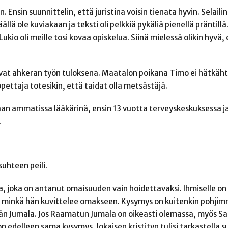
Ensin suunnittelin, että juristina voisin tienata hyvin. Selailin
llä ole kuviakaan ja teksti oli pelkkiä pykäliä pienellä präntillä.
ukio oli meille tosi kovaa opiskelua. Siinä mielessä olikin hyvä,
vat ahkeran työn tuloksena. Maatalon poikana Timo ei hätkäht
ttaja totesikin, että taidat olla metsästäjä.
an ammatissa lääkärinä, ensin 13 vuotta terveyskeskuksessa ja
.
suhteen peili.
la, joka on antanut omaisuuden vain hoidettavaksi. Ihmiselle on
tä minkä hän kuvittelee omakseen. Kysymys on kuitenkin pohjimm
än Jumala. Jos Raamatun Jumala on oikeasti olemassa, myös S
 edelleen sama kysymys. Jokaisen kristityn tulisi tarkastella 