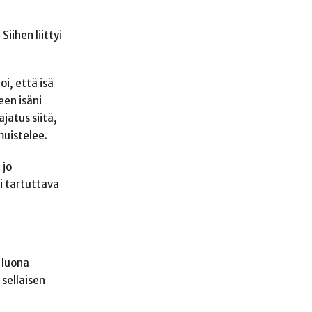
Siihen liittyi
oi, että isä
een isäni
jatus siitä,
 muistelee.
 jo
li tartuttava
 luona
 sellaisen