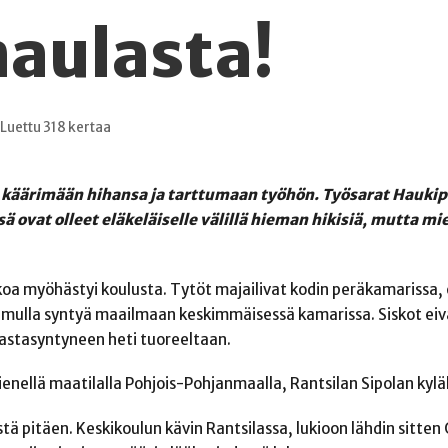
naulasta!
Luettu 318 kertaa
 käärimään hihansa ja tarttumaan työhön. Työsarat Hauki
 ovat olleet eläkeläiselle välillä hieman hikisiä, mutta mie
skoa myöhästyi koulusta. Tytöt majailivat kodin peräkamarissa,
amulla syntyä maailmaan keskimmäisessä kamarissa. Siskot eiv
astasyntyneen heti tuoreeltaan.
ienellä maatilalla Pohjois-Pohjanmaalla, Rantsilan Sipolan kyläl
ä pitäen. Keskikoulun kävin Rantsilassa, lukioon lähdin sitten