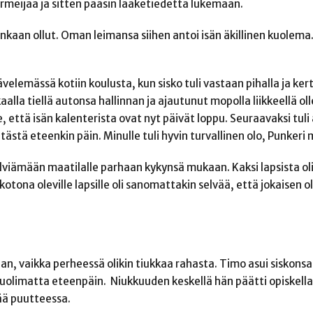
meijaa ja sitten pääsin lääketiedettä lukemaan.
enkaan ollut. Oman leimansa siihen antoi isän äkillinen kuolema. 
ävelemässä kotiin koulusta, kun sisko tuli vastaan pihalla ja kert
kaalla tiellä autonsa hallinnan ja ajautunut mopolla liikkeellä oll
, että isän kalenterista ovat nyt päivät loppu. Seuraavaksi tuli a
tästä eteenkin päin. Minulle tuli hyvin turvallinen olo, Punkeri
elviämään maatilalle parhaan kykynsä mukaan. Kaksi lapsista oli
tona oleville lapsille oli sanomattakin selvää, että jokaisen o
an, vaikka perheessä olikin tiukkaa rahasta. Timo asui siskonsa
huolimatta eteenpäin. Niukkuuden keskellä hän päätti opiskella
ää puutteessa.