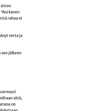
 sitten
 Yksi kaveri
 että rahaa ei
änyt verta ja
 sen jälkeen
 varmasti
iltaan siitä,
aatana on
suhdettaan