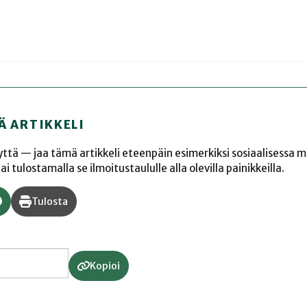
Ä ARTIKKELI
yyttä — jaa tämä artikkeli eteenpäin esimerkiksi sosiaalisessa 
 tulostamalla se ilmoitustaululle alla olevilla painikkeilla.
Tulosta
Kopioi