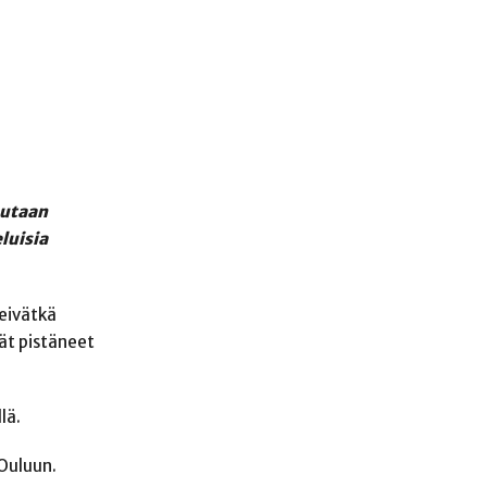
putaan
luisia
 eivätkä
ät pistäneet
lä.
 Ouluun.