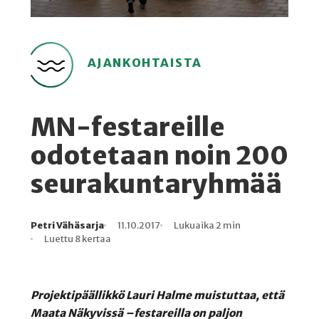
AJANKOHTAISTA
MN-festareille
odotetaan noin 200
seurakuntaryhmää
Petri Vähäsarja
11.10.2017
Lukuaika 2 min
Kirjoittaja
Julkaistu
Lukuaika
Lukukertoja
Luettu 8 kertaa
Projektipäällikkö Lauri Halme muistuttaa, että
Maata Näkyvissä –festareilla on paljon