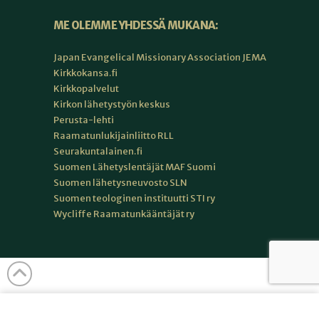
ME OLEMME YHDESSÄ MUKANA:
Japan Evangelical Missionary Association JEMA
Kirkkokansa.fi
Kirkkopalvelut
Kirkon lähetystyön keskus
Perusta-lehti
Raamatunlukijainliitto RLL
Seurakuntalainen.fi
Suomen Lähetyslentäjät MAF Suomi
Suomen lähetysneuvosto SLN
Suomen teologinen instituutti STI ry
Wycliffe Raamatunkääntäjät ry