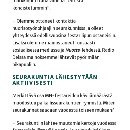
markkinoitu tänä vuonna ”entistä
kohdistetummin”.
– Olemme ottaneet kontaktia
nuorisotyönohjaajiin seurakunnissa ja olleet
yhteydessä edellisvuosina festarilipun ostaneisiin.
Lisäksi olemme mainostaneet runsaasti
sosiaalisessa mediassa ja
Nuotta
-lehdessä. Radio
Deissä mainoksemme lähtevät pyörimään
pikapuoliin.
SEURAKUNTIA LÄHESTYTÄÄN
AKTIIVISESTI
Merkittävä osa MN-festareiden kävijämäärästä
muodostuu paikallisseurakuntien ryhmistä. Miten
seurakunnat saadaan vuodesta toiseen mukaan?
– Seurakuntiin lähtee muutamia kertoja vuodessa