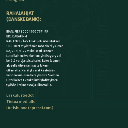
RAHALAHJAT
(DANSKE BANK):
IBAN: FI13 8000 1500 7791 95
BIC: DABAFIHH
RAHANKERÄYSLUPA: Poliisihallituksen
10.9.2021 myöntämän rahankeräysluvan
RA/2021/1127 mukaisesti Suomen
Luterilainen Evankeliumiyhdistys ry voi
kerätä varoja toistaiseksi koko Suomen
alueella Ahvenanmaata lukuun
ottamatta. Kerätyt varat käytetään
vuoden kuluessa keräyksestä Suomen
Luterilaisen Evankeliumiyhdistyksen
työhön kotimaassa ja ulkomailla.
Laskutustiedot
Tietoa medialle
Uutishuone (epressi.com)