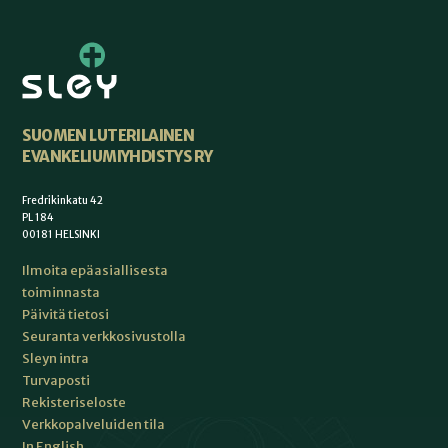
SUOMEN LUTERILAINEN
EVANKELIUMIYHDISTYS RY
Fredrikinkatu 42
PL 184
00181 HELSINKI
Ilmoita epäasiallisesta
toiminnasta
Päivitä tietosi
Seuranta verkkosivustolla
Sleyn intra
Turvaposti
Rekisteriseloste
Verkkopalveluiden tila
In English