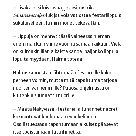
– Lisäksi olisi loistavaa, jos esimerkiksi
Sanansaattajan
lukijat voisivat ostaa festarilippuja
sukulaiselleen. Ja niin monet tekevätkin.
– Lippuja on mennyt tässä vaiheessa hieman
enemmän kuin viime vuonna samaan aikaan. Vielä
on kuitenkin liian aikaista sanoa, paljonko lippuja
lopulta myydään, Halme toteaa.
Halme kannustaa lähtemään festareille koko
perheen voimin, mutta mitä tapahtuma tarjoaa
nuorten vanhemmille? Pääosa ohjelmasta on
kuitenkin suunnattu nuorille.
– Maata Näkyvissä -festareilla tuhannet nuoret
kokoontuvat kuulemaan evankeliumia.
Osallistuessaan tapahtumaan aikuiset pääsevät
itse todistamaan tätä ihmettä.