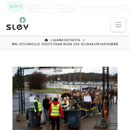
KARKUN
MAATA
SLEY
SLEY.FI
EVANKELIUMIJUHLA
EVANKELINEN
NÄKYVISSÄ
KAU
OPISTO
-FESTARIT
Na
ETUSIVU
AJANKOHTAISTA
MN-FESTAREILLE ODOTETAAN NOIN 200 SEURAKUNTARYHMÄÄ