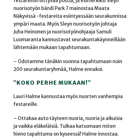
festareihin liittyvää postia, ja esimerkiksi Sleyn
nuorisotyön bändi Park 7 mainostaa Maata
Näkyvissä -festareita esiintyessään seurakunnissa
ympäri maata. Myös Sleyn nuorisotyön johtaja
Juha Heinonen ja nuorisotyönohjaaja Samuli
Luomaranta kannustavat seurakuntakäynneillään
lähtemään mukaan tapahtumaan.
– Odotamme tänäkin vuonna tapahtumaan noin
200 seurakuntaryhmää, Halme ennakoi.
”KOKO PERHE MUKAAN!”
Lauri Halme kannustaa myös nuorten vanhempia
festareille.
– Ottakaa auto täyteen nuoria, nuoria ja aikuisia
ja vaikka eläkeläisiä. Tulkaa katsomaan miten
hieno tapahtuma on kyseessä! Halme innostaa.