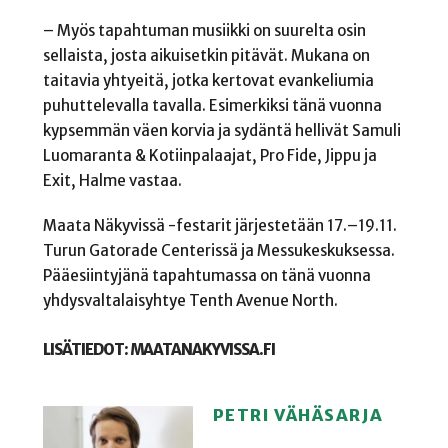
– Myös tapahtuman musiikki on suurelta osin
sellaista, josta aikuisetkin pitävät. Mukana on
taitavia yhtyeitä, jotka kertovat evankeliumia
puhuttelevalla tavalla. Esimerkiksi tänä vuonna
kypsemmän väen korvia ja sydäntä hellivät Samuli
Luomaranta & Kotiinpalaajat, Pro Fide, Jippu ja
Exit, Halme vastaa.
Maata Näkyvissä -festarit järjestetään 17.–19.11.
Turun Gatorade Centerissä ja Messukeskuksessa.
Pääesiintyjänä tapahtumassa on tänä vuonna
yhdysvaltalaisyhtye Tenth Avenue North.
LISÄTIEDOT: MAATANAKYVISSA.FI
PETRI VÄHÄSARJA