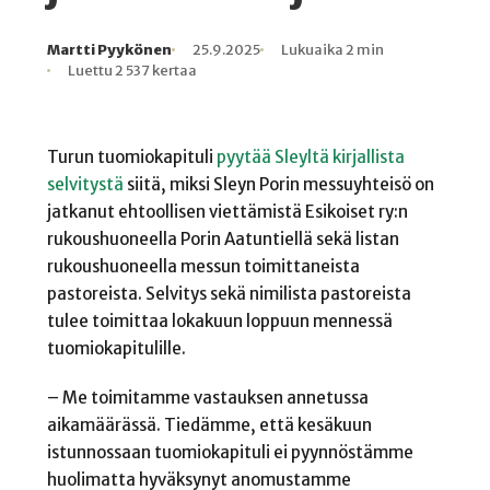
Martti Pyykönen
25.9.2025
Lukuaika 2 min
Kirjoittaja
Julkaistu
Lukuaika
Lukukertoja
Luettu 2 537 kertaa
Turun tuomiokapituli
pyytää Sleyltä kirjallista
selvitystä
siitä, miksi Sleyn Porin messuyhteisö on
jatkanut ehtoollisen viettämistä Esikoiset ry:n
rukoushuoneella Porin Aatuntiellä sekä listan
rukoushuoneella messun toimittaneista
pastoreista. Selvitys sekä nimilista pastoreista
tulee toimittaa lokakuun loppuun mennessä
tuomiokapitulille.
– Me toimitamme vastauksen annetussa
aikamäärässä. Tiedämme, että kesäkuun
istunnossaan tuomiokapituli ei pyynnöstämme
huolimatta hyväksynyt anomustamme