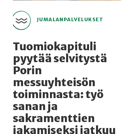
JUMALANPALVELUKSET
Tuomiokapituli
pyytää selvitystä
Porin
messuyhteisön
toiminnasta: työ
sanan ja
sakramenttien
jakamiseksi jatkuu