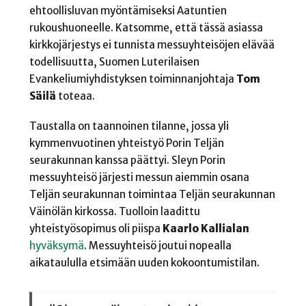
ehtoollisluvan myöntämiseksi Aatuntien
rukoushuoneelle. Katsomme, että tässä asiassa
kirkkojärjestys ei tunnista messuyhteisöjen elävää
todellisuutta, Suomen Luterilaisen
Evankeliumiyhdistyksen toiminnanjohtaja
Tom
Säilä
toteaa.
Taustalla on taannoinen tilanne, jossa yli
kymmenvuotinen yhteistyö Porin Teljän
seurakunnan kanssa päättyi. Sleyn Porin
messuyhteisö järjesti messun aiemmin osana
Teljän seurakunnan toimintaa Teljän seurakunnan
Väinölän kirkossa. Tuolloin laadittu
yhteistyösopimus oli piispa
Kaarlo Kallialan
hyväksymä
. Messuyhteisö joutui nopealla
aikataululla etsimään uuden kokoontumistilan.