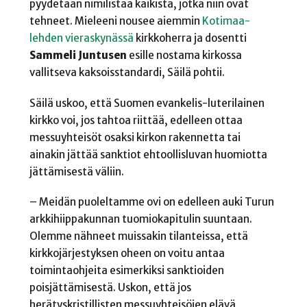
pyydetään nimilistaa kaikista, jotka niin ovat
tehneet. Mieleeni nousee aiemmin
Kotimaa-
lehden vieraskynässä
kirkkoherra ja dosentti
Sammeli Juntusen
esille nostama kirkossa
vallitseva kaksoisstandardi, Säilä pohtii.
Säilä uskoo, että Suomen evankelis-luterilainen
kirkko voi, jos tahtoa riittää, edelleen ottaa
messuyhteisöt osaksi kirkon rakennetta tai
ainakin jättää sanktiot ehtoollisluvan huomiotta
jättämisestä väliin.
– Meidän puoleltamme ovi on edelleen auki Turun
arkkihiippakunnan tuomiokapitulin suuntaan.
Olemme nähneet muissakin tilanteissa, että
kirkkojärjestyksen oheen on voitu antaa
toimintaohjeita esimerkiksi sanktioiden
poisjättämisestä. Uskon, että jos
herätyskristillisten messuyhteisöjen elävä