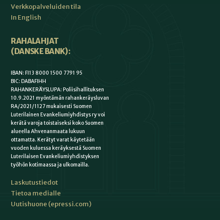
Verkkopalveluiden tila
In English
RAHALAHJAT
(DANSKE BANK):
IBAN: FI13 8000 1500 7791 95
BIC: DABAFIHH
RAHANKERÄYSLUPA: Poliisihallituksen
10.9.2021 myöntämän rahankeräysluvan
RA/2021/1127 mukaisesti Suomen
Luterilainen Evankeliumiyhdistys ry voi
kerätä varoja toistaiseksi koko Suomen
alueella Ahvenanmaata lukuun
ottamatta. Kerätyt varat käytetään
vuoden kuluessa keräyksestä Suomen
Luterilaisen Evankeliumiyhdistyksen
työhön kotimaassa ja ulkomailla.
Laskutustiedot
Tietoa medialle
Uutishuone (epressi.com)