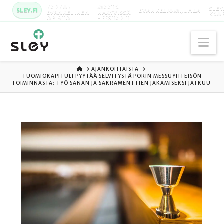
KARKUN
MAATA
SLEY
SLEY.FI
EVANKELIUMIJUHLA
EVANKELINEN
NÄKYVISSÄ
KAU
OPISTO
-FESTARIT
Na
ETUSIVU
AJANKOHTAISTA
TUOMIOKAPITULI PYYTÄÄ SELVITYSTÄ PORIN MESSUYHTEISÖN
TOIMINNASTA: TYÖ SANAN JA SAKRAMENTTIEN JAKAMISEKSI JATKUU