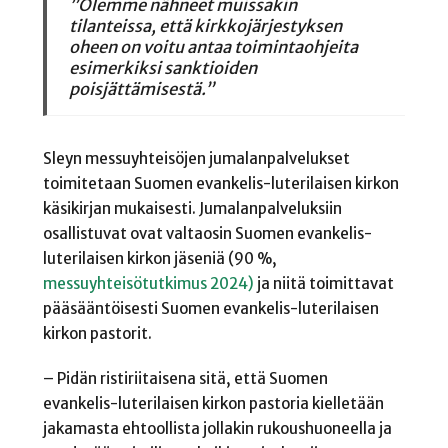
”Olemme nähneet muissakin
tilanteissa, että kirkkojärjestyksen
oheen on voitu antaa toimintaohjeita
esimerkiksi sanktioiden
poisjättämisestä.”
Sleyn messuyhteisöjen jumalanpalvelukset
toimitetaan Suomen evankelis-luterilaisen kirkon
käsikirjan mukaisesti. Jumalanpalveluksiin
osallistuvat ovat valtaosin Suomen evankelis-
luterilaisen kirkon jäseniä (90 %,
messuyhteisötutkimus 2024)
ja niitä toimittavat
pääsääntöisesti Suomen evankelis-luterilaisen
kirkon pastorit.
– Pidän ristiriitaisena sitä, että Suomen
evankelis-luterilaisen kirkon pastoria kielletään
jakamasta ehtoollista jollakin rukoushuoneella ja