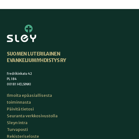
SUOMEN LUTERILAINEN
EVANKELIUMIYHDISTYS RY
Fredrikinkatu 42
PL 184
00181 HELSINKI
Ilmoita epäasiallisesta
toiminnasta
Päivitä tietosi
Seuranta verkkosivustolla
Sleyn intra
Turvaposti
Rekisteriseloste