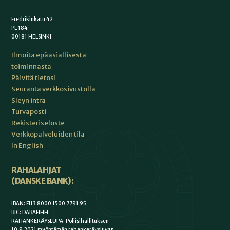
Fredrikinkatu 42
PL 184
00181 HELSINKI
Ilmoita epäasiallisesta
toiminnasta
Päivitä tietosi
Seuranta verkkosivustolla
Sleyn intra
Turvaposti
Rekisteriseloste
Verkkopalveluiden tila
In English
RAHALAHJAT
(DANSKE BANK):
IBAN: FI13 8000 1500 7791 95
BIC: DABAFIHH
RAHANKERÄYSLUPA: Poliisihallituksen
10.9.2021 myöntämän rahankeräysluvan