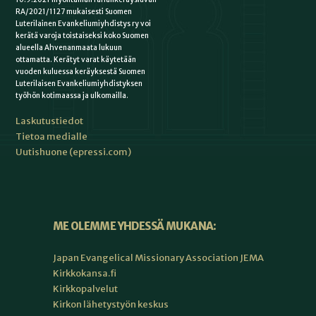
RA/2021/1127 mukaisesti Suomen
Luterilainen Evankeliumiyhdistys ry voi
kerätä varoja toistaiseksi koko Suomen
alueella Ahvenanmaata lukuun
ottamatta. Kerätyt varat käytetään
vuoden kuluessa keräyksestä Suomen
Luterilaisen Evankeliumiyhdistyksen
työhön kotimaassa ja ulkomailla.
Laskutustiedot
Tietoa medialle
Uutishuone (epressi.com)
ME OLEMME YHDESSÄ MUKANA:
Japan Evangelical Missionary Association JEMA
Kirkkokansa.fi
Kirkkopalvelut
Kirkon lähetystyön keskus