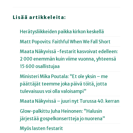
Lisää artikkeleita:
Herätysliikkeiden paikka kirkon keskellä
Matt Popovits: Faithful When We Fall Short
Maata Näkyvissä -festarit kasvoivat edelleen:
2 000 enemmän kuin viime vuonna, yhteensä
15 600 osallistujaa
Ministeri Mika Poutala: “Et ole yksin – me
päättäjät teemme joka päivä töitä, jotta
tulevaisuus voi olla valoisampi”
Maata Näkyvissä – juuri nyt Turussa 40. kerran
Glow-palkittu Juha Heinonen: ”Halusin
järjestää gospelkonsertteja jo nuorena”
Myös lasten festarit