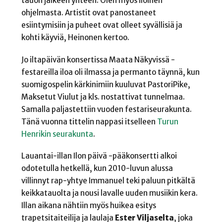
tauon jälkeen yhteen. Olen myös iloinen
ohjelmasta. Artistit ovat panostaneet
esiintymisiin ja puheet ovat olleet syvällisiä ja
kohti käyviä, Heinonen kertoo.
Jo iltapäivän konsertissa Maata Näkyvissä -
festareilla iloa oli ilmassa ja permanto täynnä, kun
suomigospelin kärkinimiin kuuluvat PastoriPike,
Maksetut Viulut ja kls. nostattivat tunnelmaa.
Samalla paljastettiin vuoden festariseurakunta.
Tänä vuonna tittelin nappasi itselleen
Turun
Henrikin seurakunta
.
Lauantai-illan Ilon päivä -pääkonsertti alkoi
odotetulla hetkellä, kun 2010-luvun alussa
villinnyt rap-yhtye Immanuel teki paluun pitkältä
keikkatauolta ja nousi lavalle uuden musiikin kera.
Illan aikana nähtiin myös huikea esitys
trapetsitaiteilija ja laulaja
Ester Viljaselta
, joka