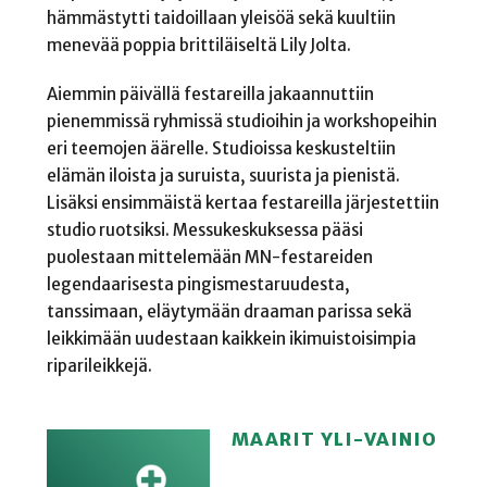
hämmästytti taidoillaan yleisöä sekä kuultiin
menevää poppia brittiläiseltä Lily Jolta.
Aiemmin päivällä festareilla jakaannuttiin
pienemmissä ryhmissä studioihin ja workshopeihin
eri teemojen äärelle. Studioissa keskusteltiin
elämän iloista ja suruista, suurista ja pienistä.
Lisäksi ensimmäistä kertaa festareilla järjestettiin
studio ruotsiksi. Messukeskuksessa pääsi
puolestaan mittelemään MN-festareiden
legendaarisesta pingismestaruudesta,
tanssimaan, eläytymään draaman parissa sekä
leikkimään uudestaan kaikkein ikimuistoisimpia
riparileikkejä.
MAARIT YLI-VAINIO