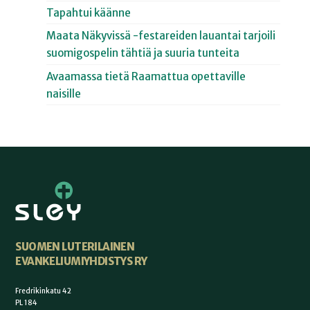
Tapahtui käänne
Maata Näkyvissä -festareiden lauantai tarjoili
suomigospelin tähtiä ja suuria tunteita
Avaamassa tietä Raamattua opettaville
naisille
SUOMEN LUTERILAINEN
EVANKELIUMIYHDISTYS RY
Fredrikinkatu 42
PL 184