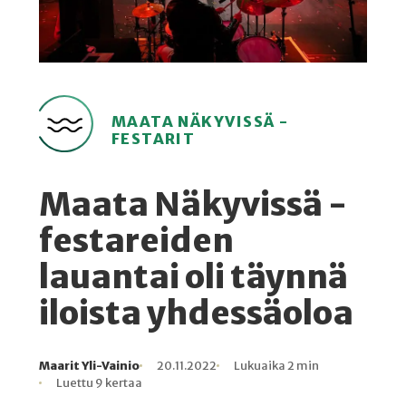
MAATA NÄKYVISSÄ -
FESTARIT
Maata Näkyvissä -
festareiden
lauantai oli täynnä
iloista yhdessäoloa
Maarit Yli-Vainio
20.11.2022
Lukuaika 2 min
Kirjoittaja
Julkaistu
Lukuaika
Lukukertoja
Luettu 9 kertaa