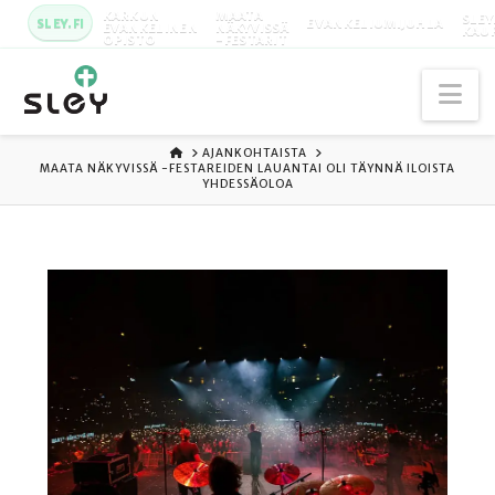
KARKUN
MAATA
SLEY
SLEY.FI
EVANKELIUMIJUHLA
EVANKELINEN
NÄKYVISSÄ
KAU
OPISTO
-FESTARIT
Na
ETUSIVU
AJANKOHTAISTA
MAATA NÄKYVISSÄ -FESTAREIDEN LAUANTAI OLI TÄYNNÄ ILOISTA
YHDESSÄOLOA