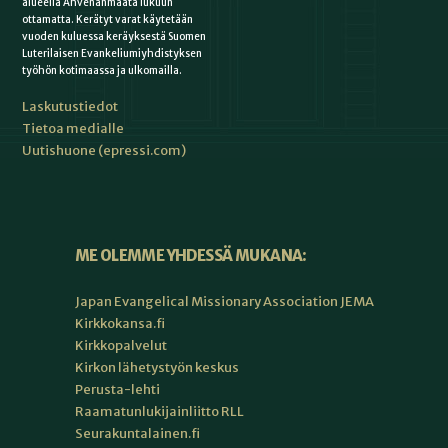
alueella Ahvenanmaata lukuun
ottamatta. Kerätyt varat käytetään
vuoden kuluessa keräyksestä Suomen
Luterilaisen Evankeliumiyhdistyksen
työhön kotimaassa ja ulkomailla.
Laskutustiedot
Tietoa medialle
Uutishuone (epressi.com)
ME OLEMME YHDESSÄ MUKANA:
Japan Evangelical Missionary Association JEMA
Kirkkokansa.fi
Kirkkopalvelut
Kirkon lähetystyön keskus
Perusta-lehti
Raamatunlukijainliitto RLL
Seurakuntalainen.fi