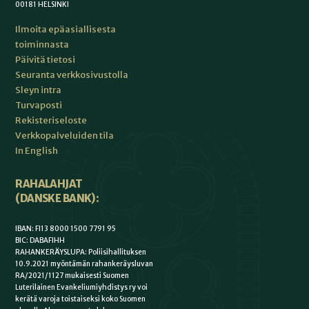
00181 HELSINKI
Ilmoita epäasiallisesta
toiminnasta
Päivitä tietosi
Seuranta verkkosivustolla
Sleyn intra
Turvaposti
Rekisteriseloste
Verkkopalveluiden tila
In English
RAHALAHJAT
(DANSKE BANK):
IBAN: FI13 8000 1500 7791 95
BIC: DABAFIHH
RAHANKERÄYSLUPA: Poliisihallituksen
10.9.2021 myöntämän rahankeräysluvan
RA/2021/1127 mukaisesti Suomen
Luterilainen Evankeliumiyhdistys ry voi
kerätä varoja toistaiseksi koko Suomen