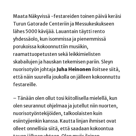
Maata Näkyvissä -festareiden toinen päivä keräsi
Turun Gatorade Centeriin ja Messukeskukseen
lähes 5000 kävijää. Lauantain täytti rento
yhdessäolo, kun isommissa ja pienemmissä
porukoissa kokoonnuttiin musiikin,
raamattuopetusten sekä leikkimielisten
skabailujen ja hauskan tekemisen pariin. Sleyn
nuorisotyön johtaja
Juha Heinonen
iloitsee siitä,
että näin suurella joukolla on jälleen kokoonnuttu
festareille.
– Tänään olen ollut tosi kiitollisella mielellä, kun
olen seurannut ohjelmaa ja jutellut niin nuorten,
nuorisotyöntekijöiden, talkoolaisten kuin
esiintyjienkin kanssa. Kautta linjan ihmiset ovat
olleet onnellisia siitä, että saadaan kokoontua