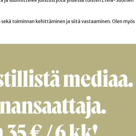
a ja suunnittelee julistustyötä yhdessä toisten Etelä-Suomen
sekä toiminnan kehittäminen ja siitä vastaaminen. Olen myös i