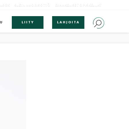
OLBOX
SLEYN NUORISOTYÖ
EVANKELISET OPISKELIJAT
LIITY
LAHJOITA