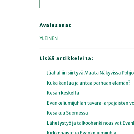
Avainsanat
YLEINEN
Lisää artikkeleita:
Jäähalliin siirtyvä Maata Näkyvissä Poh
Kuka kantaa ja antaa parhaan elämän?
Kesän keskeltä
Evankeliumijuhlan tavara-arpajaisten vo
Kesäkuu Suomessa
Lähetystyö ja talkoohenki nousivat Evan
Kirkkopäivät ja Evankeliumijuhla