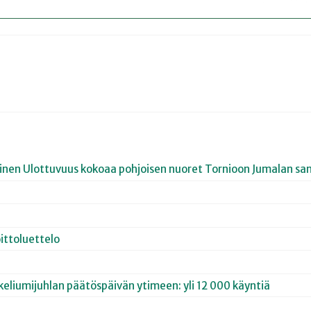
joinen Ulottuvuus kokoaa pohjoisen nuoret Tornioon Jumalan san
ittoluettelo
keliumijuhlan päätöspäivän ytimeen: yli 12 000 käyntiä