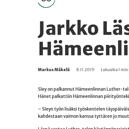
Jarkko Lä
Hämeenl
Markus Mäkelä
8.11.2019
Lukuaika 1 min
Kirjoittaja
Julkaistu
Lukuaika
Lukukertoja
Sley on palkannut Hämeenlinnan Luther-tal
Hänet palkattiin Hämeenlinnan piirityöntek
– Sleyn työn lisäksi työskentelen täyspäiväi
kahdestaan vaimon kanssa tyttären jo muute