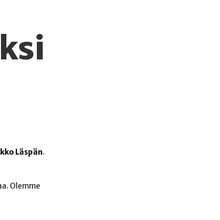
ksi
rkko Läspän
.
giaa. Olemme