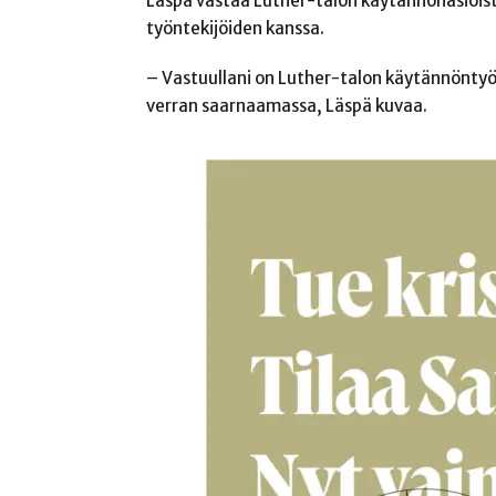
Läspä vastaa Luther-talon käytännönasioist
työntekijöiden kanssa.
– Vastuullani on Luther-talon käytännöntyö 
verran saarnaamassa, Läspä kuvaa.