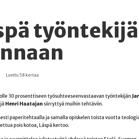
spä työntekijä
innaan
Luettu 58 kertaa
olle 30 prosenttiseen työsuhteeseenvastaavan työntekijän
Ja
ijä
Henri Haatajan
siirryttyä muihin tehtäviin.
sesti paperitehtaalla ja samalla opiskelen toista vuotta teolo
ttua pois kotoa, Läspä kertoo.