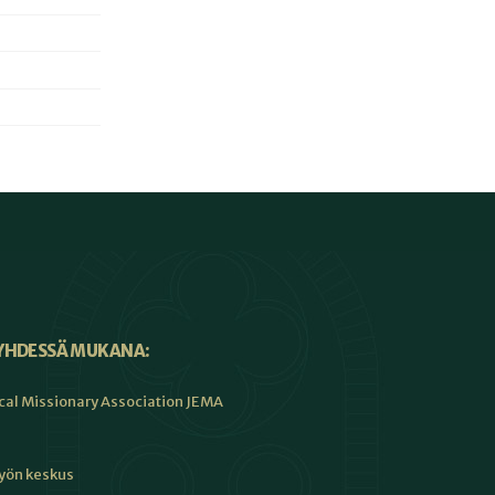
YHDESSÄ MUKANA:
cal Missionary Association JEMA
työn keskus