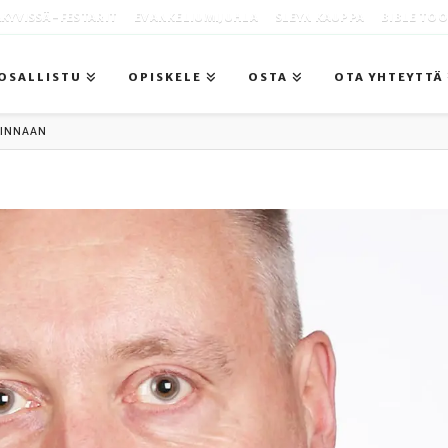
KYVISSÄ -FESTARIT
EVANKELIUMIJUHLA
SLEYN KAUPPA
BIBLE TO
OSALLISTU
OPISKELE
OSTA
OTA YHTEYTTÄ
LINNAAN