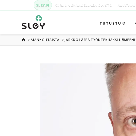
SLEY.FI
KARKUN EVANKELINEN OPISTO
MAATA NÄ
TUTUSTU
ETUSIVU
AJANKOHTAISTA
JARKKO LÄSPÄ TYÖNTEKIJÄKSI HÄMEEN