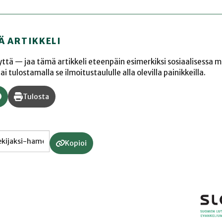
Ä ARTIKKELI
yyttä — jaa tämä artikkeli eteenpäin esimerkiksi sosiaalisessa 
 tulostamalla se ilmoitustaululle alla olevilla painikkeilla.
Tulosta
Kopioi