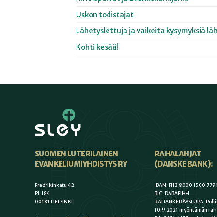
Uskon todistajat
Lähetyslettuja ja vaikeita kysymyksiä lä
Kohti kesää!
SUOMEN LUTERILAINEN
RAHALAHJAT
EVANKELIUMIYHDISTYS RY
(DANSKE BANK):
Fredrikinkatu 42
IBAN: FI13 8000 1500 779
PL 184
BIC: DABAFIHH
00181 HELSINKI
RAHANKERÄYSLUPA: Poliis
10.9.2021 myöntämän rah