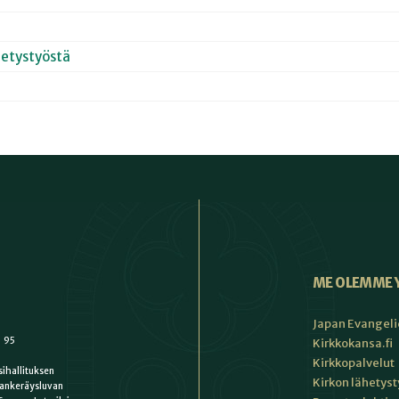
hetystyöstä
ME OLEMME 
Japan Evangeli
1 95
Kirkkokansa.fi
Kirkkopalvelut
ihallituksen
Kirkon lähetys
ankeräysluvan