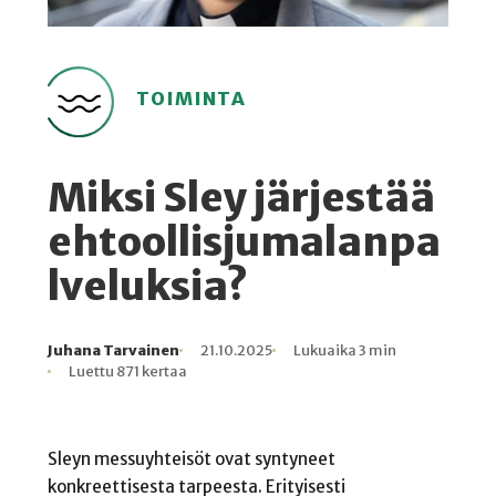
TOIMINTA
Miksi Sley järjestää
ehtoollisjumalanpa
lveluksia?
Juhana Tarvainen
21.10.2025
Lukuaika 3 min
Kirjoittaja
Julkaistu
Lukuaika
Lukukertoja
Luettu 871 kertaa
Sleyn messuyhteisöt ovat syntyneet
konkreettisesta tarpeesta. Erityisesti