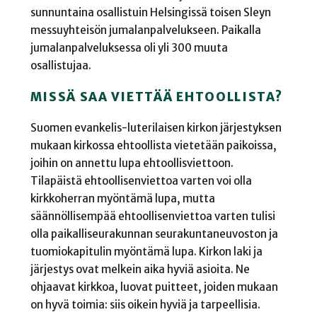
sunnuntaina osallistuin Helsingissä toisen Sleyn
messuyhteisön jumalanpalvelukseen. Paikalla
jumalanpalveluksessa oli yli 300 muuta
osallistujaa.
MISSÄ SAA VIETTÄÄ EHTOOLLISTA?
Suomen evankelis-luterilaisen kirkon järjestyksen
mukaan kirkossa ehtoollista vietetään paikoissa,
joihin on annettu lupa ehtoollisviettoon.
Tilapäistä ehtoollisenviettoa varten voi olla
kirkkoherran myöntämä lupa, mutta
säännöllisempää ehtoollisenviettoa varten tulisi
olla paikalliseurakunnan seurakuntaneuvoston ja
tuomiokapitulin myöntämä lupa. Kirkon laki ja
järjestys ovat melkein aika hyviä asioita. Ne
ohjaavat kirkkoa, luovat puitteet, joiden mukaan
on hyvä toimia: siis oikein hyviä ja tarpeellisia.