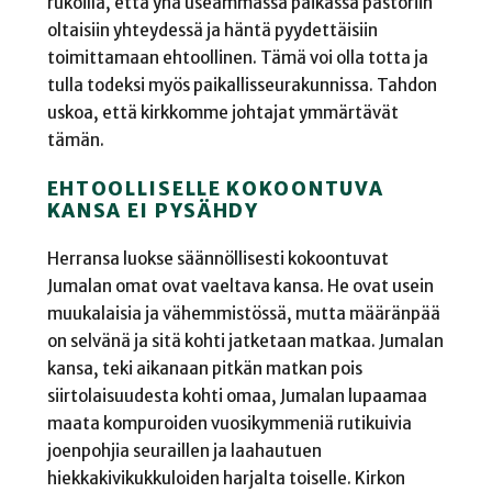
rukoilla, että yhä useammassa paikassa pastoriin
oltaisiin yhteydessä ja häntä pyydettäisiin
toimittamaan ehtoollinen. Tämä voi olla totta ja
tulla todeksi myös paikallisseurakunnissa. Tahdon
uskoa, että kirkkomme johtajat ymmärtävät
tämän.
EHTOOLLISELLE KOKOONTUVA
KANSA EI PYSÄHDY
Herransa luokse säännöllisesti kokoontuvat
Jumalan omat ovat vaeltava kansa. He ovat usein
muukalaisia ja vähemmistössä, mutta määränpää
on selvänä ja sitä kohti jatketaan matkaa. Jumalan
kansa, teki aikanaan pitkän matkan pois
siirtolaisuudesta kohti omaa, Jumalan lupaamaa
maata kompuroiden vuosikymmeniä rutikuivia
joenpohjia seuraillen ja laahautuen
hiekkakivikukkuloiden harjalta toiselle. Kirkon