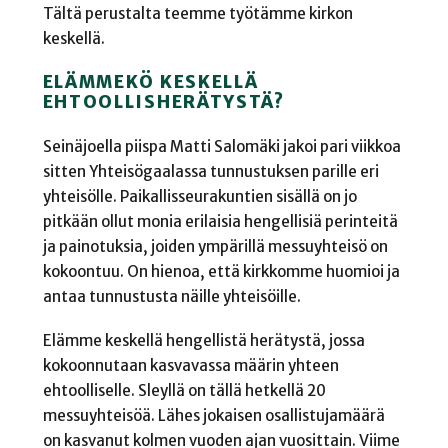
Tältä perustalta teemme työtämme kirkon
keskellä.
ELÄMMEKÖ KESKELLÄ
EHTOOLLISHERÄTYSTÄ?
Seinäjoella piispa Matti Salomäki jakoi pari viikkoa
sitten Yhteisögaalassa tunnustuksen parille eri
yhteisölle. Paikallisseurakuntien sisällä on jo
pitkään ollut monia erilaisia hengellisiä perinteitä
ja painotuksia, joiden ympärillä messuyhteisö on
kokoontuu. On hienoa, että kirkkomme huomioi ja
antaa tunnustusta näille yhteisöille.
Elämme keskellä hengellistä herätystä, jossa
kokoonnutaan kasvavassa määrin yhteen
ehtoolliselle. Sleyllä on tällä hetkellä 20
messuyhteisöä. Lähes jokaisen osallistujamäärä
on kasvanut kolmen vuoden ajan vuosittain. Viime