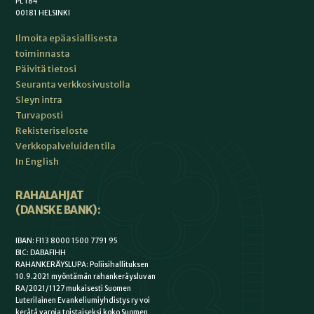
PL 184
00181 HELSINKI
Ilmoita epäasiallisesta
toiminnasta
Päivitä tietosi
Seuranta verkkosivustolla
Sleyn intra
Turvaposti
Rekisteriseloste
Verkkopalveluiden tila
In English
RAHALAHJAT
(DANSKE BANK):
IBAN: FI13 8000 1500 7791 95
BIC: DABAFIHH
RAHANKERÄYSLUPA: Poliisihallituksen
10.9.2021 myöntämän rahankeräysluvan
RA/2021/1127 mukaisesti Suomen
Luterilainen Evankeliumiyhdistys ry voi
kerätä varoja toistaiseksi koko Suomen