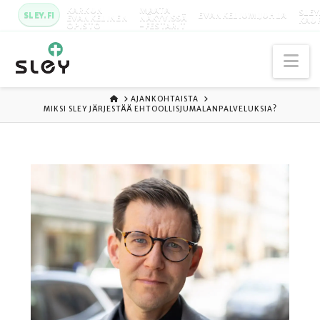
KARKUN
MAATA
SLEY
SLEY.FI
EVANKELIUMIJUHLA
EVANKELINEN
NÄKYVISSÄ
KAU
OPISTO
-FESTARIT
Na
ETUSIVU
AJANKOHTAISTA
MIKSI SLEY JÄRJESTÄÄ EHTOOLLISJUMALANPALVELUKSIA?