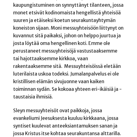
kaupungistuminen on synnyttänyt tilanteen, jossa
monet etsivät kodinomaista hengellistä yhteisöä
suuren ja etäiseksi koetun seurakuntayhtymän
koneiston sijaan. Moni messuyhteisöön liittynyt on
kuvannut sitä paikaksi, johon on helppo juurtua ja
josta löytää oma hengellinen koti. Emme ole
perustaneet messuyhteisöjä vastustaaksemme
tai hajottaaksemme kirkkoa, vaan
rakentaaksemme sitä. Messuyhteisöissä eletään
luterilaista uskoa todeksi. Jumalanpalvelus ei ole
kristillisen elämän sivujuonne vaan kaiken
toiminnan sydän. Se kokoaa yhteen eri-ikäisiä ja -
taustaisia ihmisiä.
Sleyn messuyhteisöt ovat paikkoja, jossa
evankeliumi Jeesuksesta kuuluu kirkkaana, jossa
syntiset kuulevat anteeksiantamuksen sanan ja
jossa Kristus itse kohtaa seurakuntansa alttarilla.