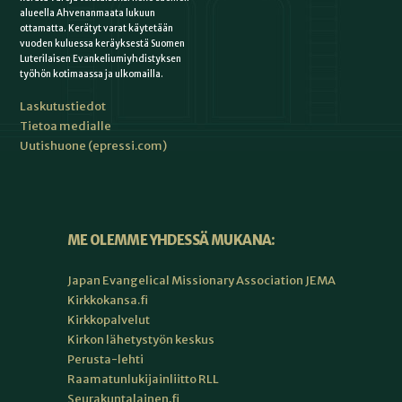
alueella Ahvenanmaata lukuun
ottamatta. Kerätyt varat käytetään
vuoden kuluessa keräyksestä Suomen
Luterilaisen Evankeliumiyhdistyksen
työhön kotimaassa ja ulkomailla.
Laskutustiedot
Tietoa medialle
Uutishuone (epressi.com)
ME OLEMME YHDESSÄ MUKANA:
Japan Evangelical Missionary Association JEMA
Kirkkokansa.fi
Kirkkopalvelut
Kirkon lähetystyön keskus
Perusta-lehti
Raamatunlukijainliitto RLL
Seurakuntalainen.fi