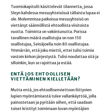
Tuomiokapitulit käsittelevät tilannetta, jossa
Sleyn kahdessa messuyhteisössä tällaista lupaa ei
ole. Molemmissa paikoissa messuyhteisö on
viettänyt säännöllistä ehtoollista viisitoista
vuotta. Toiminta on vakiintunutta. Porissa
tavallinen määrä osallistujia on non 150
osallistujaa, Seinäjoella noin 80 osallistujaa.
Ymmärrän, että joku miettii, ettei tulisi toimia
vastoin kirkon järjestystä. Tulisi noudattaa sitä ja
silloinkin, kun se rajoittaa ja estää.
ENTÄ JOS EHTOOLLISEN
VIETTÄMINEN KIELLETÄÄN?
Mutta entä, jos ehtoollisenviettoon liittyvien
lupien myöntämisestä tulee vallankäyttöä, jolla
painostetaan ja pyritään siihen, että saadaan
toiset kristityt toimimaan luvan myöntäjien