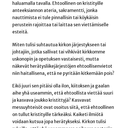
haluamalla tavalla. Ehtoollinen on kristityille
anteeksiannon ateria, sakramentti, jonka
nauttimista ei tule pinnallisin tai köykäisin
perustein rajoittaa tai laittaa sen viettämiselle
esteitä.
Miten tulisi suhtautua kirkon järjestykseen tai
johtajiin, jotka sallivat tai vihkivät kirkkomme
uskonopin ja opetuksen vastaisesti, mutta
näkevät herätysliikejärjestöjen ehtoollisenvietot
niin haitallisena, että ne pyritään kitkemään pois?
Eikö juuri sen pitäisi olla ilon, kiitoksen ja gaalan
aihe yhä useammin, että ehtoollista viettää suuri
ja kasvava joukko kristittyjä? Kasvavat
messuyhteisöt ovat osoitus siitä, että ehtoollinen
on tullut kristityille tärkeäksi. Kaiketi ilmiötä
voidaan kutsua jopa herätykseksi. Kirkon tulisi