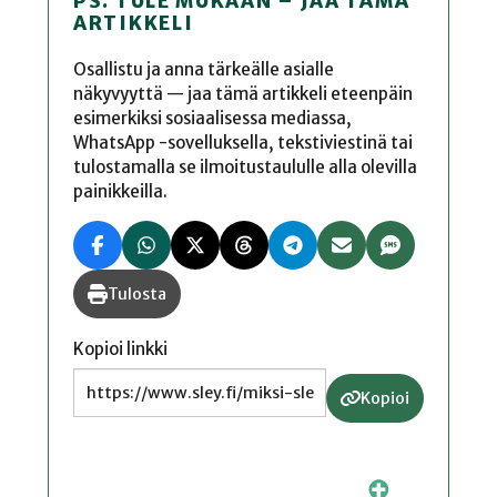
PS. TULE MUKAAN – JAA TÄMÄ
ARTIKKELI
Osallistu ja anna tärkeälle asialle
näkyvyyttä — jaa tämä artikkeli eteenpäin
esimerkiksi sosiaalisessa mediassa,
WhatsApp -sovelluksella, tekstiviestinä tai
tulostamalla se ilmoitustaululle alla olevilla
painikkeilla.
Tulosta
Kopioi linkki
Kopioi