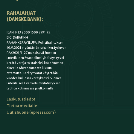
RAHALAHJAT
(DANSKE BANK):
IBAN: FI13 8000 1500 7791 95
BIC: DABAFIHH
RAHANKERÄYSLUPA: Poliisihallituksen
10.9.2021 myöntämän rahankeräysluvan
RA/2021/1127 mukaisesti Suomen
Luterilainen Evankeliumiyhdistys ry voi
kerätä varoja toistaiseksi koko Suomen
alueella Ahvenanmaata lukuun
ottamatta. Kerätyt varat käytetään
vuoden kuluessa keräyksestä Suomen
Luterilaisen Evankeliumiyhdistyksen
työhön kotimaassa ja ulkomailla.
Laskutustiedot
Tietoa medialle
Uutishuone (epressi.com)