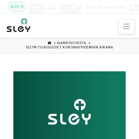
KARKUN
MAATA
SLEY
SLEY.FI
EVANKELIUMIJUHLA
EVANKELINEN
NÄKYVISSÄ
KAU
OPISTO
-FESTARIT
Na
ETUSIVU
AJANKOHTAISTA
SLEYN TILAISUUDET KORONAEPIDEMIAN AIKANA