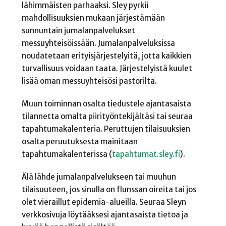
lähimmäisten parhaaksi. Sley pyrkii
mahdollisuuksien mukaan järjestämään
sunnuntain jumalanpalvelukset
messuyhteisöissään. Jumalanpalveluksissa
noudatetaan erityisjärjestelyitä, jotta kaikkien
turvallisuus voidaan taata.
Järjestelyistä kuulet
lisää oman messuyhteisösi pastorilta.
Muun toiminnan osalta tiedustele ajantasaista
tilannetta omalta piirityöntekijältäsi tai seuraa
tapahtumakalenteria. Peruttujen tilaisuuksien
osalta peruutuksesta mainitaan
tapahtumakalenterissa (
tapahtumat.sley.fi
).
Älä lähde jumalanpalvelukseen tai muuhun
tilaisuuteen, jos sinulla on flunssan oireita tai jos
olet vieraillut epidemia-alueilla. Seuraa Sleyn
verkkosivuja löytääksesi ajantasaista tietoa ja