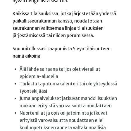
hyvää hengellistä sisältöä.
Kaikissa tilaisuuksissa, jotka järjestetään yhdessä
paikallisseurakunnan kanssa, noudatetaan
seurakunnan valitsemaa linjaa tilaisuuksien
järjestämisessä tai niiden perumisessa.
Suunnitellessasi saapumista Sleyn tilaisuuteen
näinä aikoina:
Älä lähde sairaana tai jos olet vieraillut
epidemia-alueella
Tarkista tapatumakalenteri tai ole yhteydessä
työntekijääsi
Jumalanpalvelukset jatkuvat mahdollisuuksien
mukaan erityistä varovaisuutta noudattaen
Nuortenillat ja opiskelijatoiminta jatkuvat
erityistä varovaisuutta noudattaen ellei
kouluopetukseen anneta valtakunnallisia