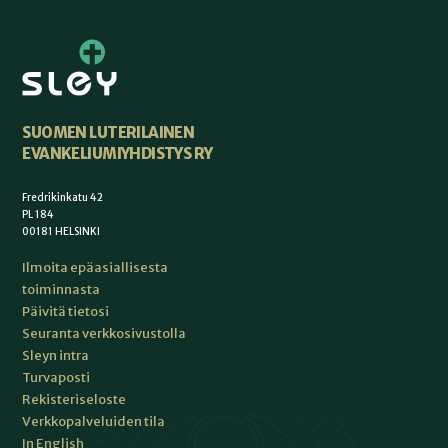
SUOMEN LUTERILAINEN
EVANKELIUMIYHDISTYS RY
Fredrikinkatu 42
PL 184
00181 HELSINKI
Ilmoita epäasiallisesta
toiminnasta
Päivitä tietosi
Seuranta verkkosivustolla
Sleyn intra
Turvaposti
Rekisteriseloste
Verkkopalveluiden tila
In English