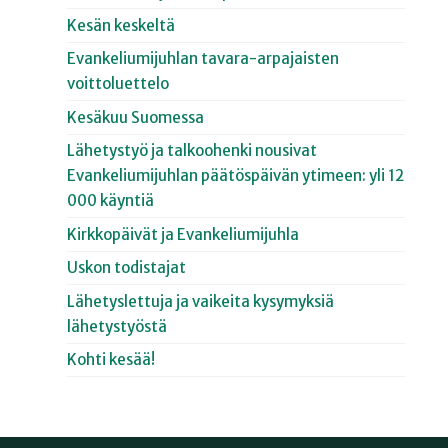
Kesän keskeltä
Evankeliumijuhlan tavara-arpajaisten
voittoluettelo
Kesäkuu Suomessa
Lähetystyö ja talkoohenki nousivat
Evankeliumijuhlan päätöspäivän ytimeen: yli 12
000 käyntiä
Kirkkopäivät ja Evankeliumijuhla
Uskon todistajat
Lähetyslettuja ja vaikeita kysymyksiä
lähetystyöstä
Kohti kesää!