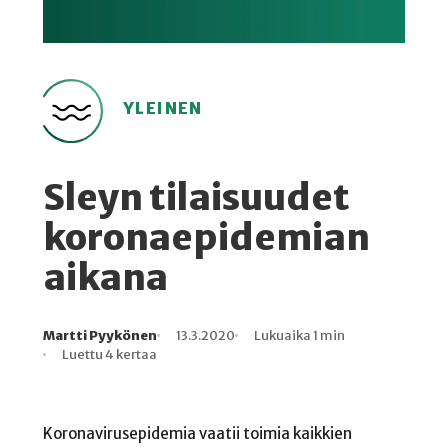
YLEINEN
Sleyn tilaisuudet
koronaepidemian
aikana
Martti Pyykönen
13.3.2020
Lukuaika 1 min
Kirjoittaja
Julkaistu
Lukuaika
Lukukertoja
Luettu 4 kertaa
Koronavirusepidemia vaatii toimia kaikkien