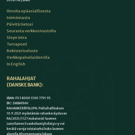
00181 HELSINKI
Ilmoita epäasiallisesta
toiminnasta
Päivitä tietosi
Seuranta verkkosivustolla
Sleyn intra
Turvaposti
Rekisteriseloste
Verkkopalveluiden tila
In English
RAHALAHJAT
(DANSKE BANK):
IBAN: FI13 8000 1500 7791 95
BIC: DABAFIHH
RAHANKERÄYSLUPA: Poliisihallituksen
10.9.2021 myöntämän rahankeräysluvan
RA/2021/1127 mukaisesti Suomen
Luterilainen Evankeliumiyhdistys ry voi
kerätä varoja toistaiseksi koko Suomen
alueella Ahvenanmaata lukuun