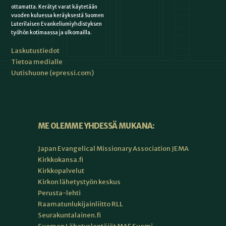
ottamatta. Kerätyt varat käytetään
vuoden kuluessa keräyksestä Suomen
Luterilaisen Evankeliumiyhdistyksen
työhön kotimaassa ja ulkomailla.
Laskutustiedot
Tietoa medialle
Uutishuone (epressi.com)
ME OLEMME YHDESSÄ MUKANA:
Japan Evangelical Missionary Association JEMA
Kirkkokansa.fi
Kirkkopalvelut
Kirkon lähetystyön keskus
Perusta-lehti
Raamatunlukijainliitto RLL
Seurakuntalainen.fi