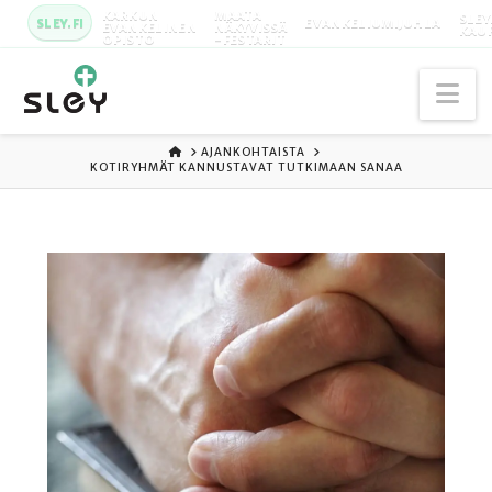
KARKUN
MAATA
SLEY
SLEY.FI
EVANKELIUMIJUHLA
EVANKELINEN
NÄKYVISSÄ
KAU
OPISTO
-FESTARIT
Na
ETUSIVU
AJANKOHTAISTA
KOTIRYHMÄT KANNUSTAVAT TUTKIMAAN SANAA