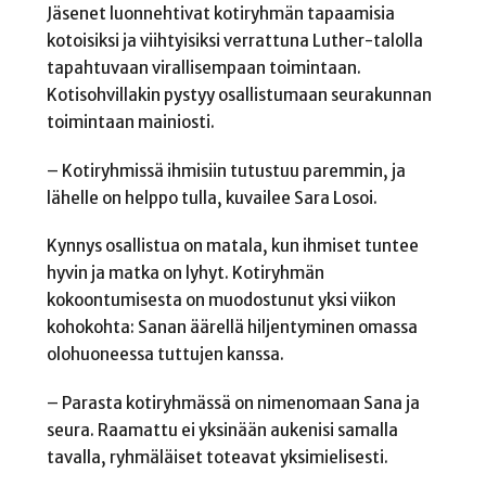
Jäsenet luonnehtivat kotiryhmän tapaamisia
kotoisiksi ja viihtyisiksi verrattuna Luther-talolla
tapahtuvaan virallisempaan toimintaan.
Kotisohvillakin pystyy osallistumaan seurakunnan
toimintaan mainiosti.
– Kotiryhmissä ihmisiin tutustuu paremmin, ja
lähelle on helppo tulla, kuvailee Sara Losoi.
Kynnys osallistua on matala, kun ihmiset tuntee
hyvin ja matka on lyhyt. Kotiryhmän
kokoontumisesta on muodostunut yksi viikon
kohokohta: Sanan äärellä hiljentyminen omassa
olohuoneessa tuttujen kanssa.
– Parasta kotiryhmässä on nimenomaan Sana ja
seura. Raamattu ei yksinään aukenisi samalla
tavalla, ryhmäläiset toteavat yksimielisesti.