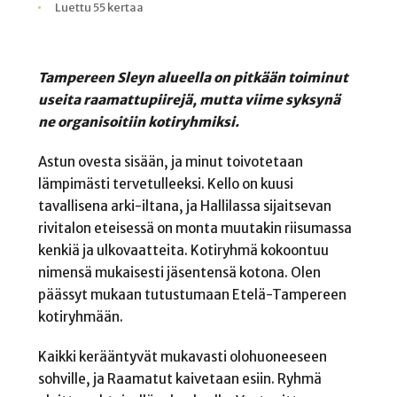
Kirjoittaja
Julkaistu
Lukuaika
Lukukertoja
Luettu 55 kertaa
Tampereen Sleyn alueella on pitkään toiminut
useita raamattupiirejä, mutta viime syksynä
ne organisoitiin kotiryhmiksi.
Astun ovesta sisään, ja minut toivotetaan
lämpimästi tervetulleeksi. Kello on kuusi
tavallisena arki-iltana, ja Hallilassa sijaitsevan
rivitalon eteisessä on monta muutakin riisumassa
kenkiä ja ulkovaatteita. Kotiryhmä kokoontuu
nimensä mukaisesti jäsentensä kotona. Olen
päässyt mukaan tutustumaan Etelä-Tampereen
kotiryhmään.
Kaikki kerääntyvät mukavasti olohuoneeseen
sohville, ja Raamatut kaivetaan esiin. Ryhmä