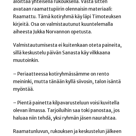
aloittaa yhteisellä rukouksella. Vasta sitten
avataan raamattupiirin olennaisin materiaali:
Raamattu. Tämä kotiryhmä käy läpi Timoteuksen
kirjeitä. Osa on valmistautunut kuuntelemalla
aiheesta Jukka Norvannon opetusta.
Valmistautumisesta ei kuitenkaan oteta paineita,
sillä keskustelu päivän Sanasta käy vilkkaana
muutoinkin.
– Periaatteessa kotiryhmässämme on rento
meininki, mutta tänään kyllä siivosin, talon isäntä
myöntää.
– Pientä painetta kilpavarusteluun voisi kuvitella
olevan ilmassa. Tarjoiluihin saa toki panostaa, jos
haluaa niin tehdä, yksi ryhmän jäsen naurahtaa.
Raamatunluvun, rukouksen ja keskustelun jälkeen