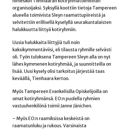
nimesikin Tienhaaran kotiryhmätoiminnan
organisoijaksi. Syksyllä koottiin tietoja Tampereen
alueella toimivista Sleyn raamattupiireistä ja
selvitettiin erillisellä kyselyllä seurakuntalaisten
halukkuutta liittyä kotiryhmiin.
Uusia halukkaita liittyjiä tuli noin
kaksikymmentäviisi, eli tilausta ryhmille selvästi
oli. Työn tuloksena Tampereen Sleyn alla on nyt
lähes kymmenen kotiryhmää, ja suunnitteilla on
lisää. Uusi kysely olisi tarkoitus järjestää taas
keväällä, Tienhaara kertoo.
Myös Tampereen Evankelisilla Opiskelijoilla on
omat kotiryhmänsä. EO:n puolella ryhmien
vastuuhenkilönä toimii Janne Jänichen.
– Myös EO:n raamiksissa keskeistä on
raamatunluku ja rukous. Varsinaista