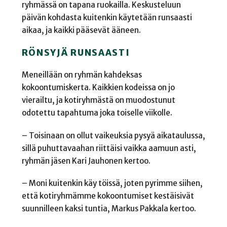
ryhmässä on tapana ruokailla. Keskusteluun
päivän kohdasta kuitenkin käytetään runsaasti
aikaa, ja kaikki pääsevät ääneen.
RÖNSYJÄ RUNSAASTI
Meneillään on ryhmän kahdeksas
kokoontumiskerta. Kaikkien kodeissa on jo
vierailtu, ja kotiryhmästä on muodostunut
odotettu tapahtuma joka toiselle viikolle.
– Toisinaan on ollut vaikeuksia pysyä aikataulussa,
sillä puhuttavaahan riittäisi vaikka aamuun asti,
ryhmän jäsen Kari Jauhonen kertoo.
– Moni kuitenkin käy töissä, joten pyrimme siihen,
että kotiryhmämme kokoontumiset kestäisivät
suunnilleen kaksi tuntia, Markus Pakkala kertoo.