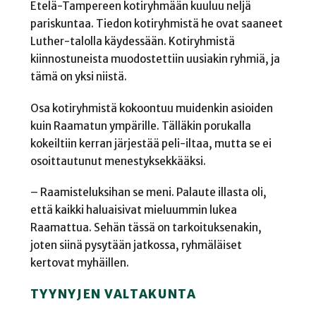
Etelä-Tampereen kotiryhmään kuuluu neljä
pariskuntaa. Tiedon kotiryhmistä he ovat saaneet
Luther-talolla käydessään. Kotiryhmistä
kiinnostuneista muodostettiin uusiakin ryhmiä, ja
tämä on yksi niistä.
Osa kotiryhmistä kokoontuu muidenkin asioiden
kuin Raamatun ympärille. Tälläkin porukalla
kokeiltiin kerran järjestää peli-iltaa, mutta se ei
osoittautunut menestyksekkääksi.
– Raamisteluksihan se meni. Palaute illasta oli,
että kaikki haluaisivat mieluummin lukea
Raamattua. Sehän tässä on tarkoituksenakin,
joten siinä pysytään jatkossa, ryhmäläiset
kertovat myhäillen.
TYYNYJEN VALTAKUNTA