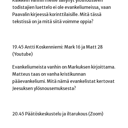
Kaikkein vanhin meille säilynyt ylösnousseen
todistajien luettelo ei ole evankeliumeissa, vaan
Paavalin kirjeessä korinttilaisille. Mitä tässä
tekstissä on ja mitä siitä voimme oppia?
19.45 Antti Koskenniemi: Mark 16 ja Matt 28
(Youtube)
Evankeliumeista vanhin on Markuksen kirjoittama.
Matteus taas on vanha kristikunnan
pääevankeliumi. Mitä nämä evankelistat kertovat
Jeesuksen ylösnousemuksesta?
20.45 Päätöskeskustelu ja iltarukous (Zoom)