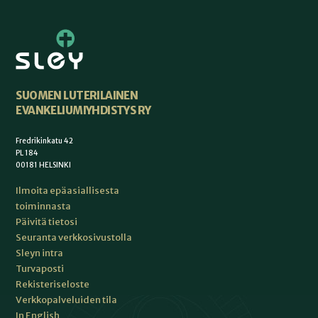
SUOMEN LUTERILAINEN
EVANKELIUMIYHDISTYS RY
Fredrikinkatu 42
PL 184
00181 HELSINKI
Ilmoita epäasiallisesta
toiminnasta
Päivitä tietosi
Seuranta verkkosivustolla
Sleyn intra
Turvaposti
Rekisteriseloste
Verkkopalveluiden tila
In English