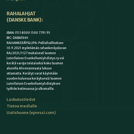
RAHALAHJAT
(DANSKE BANK):
IBAN: FI13 8000 1500 7791 95
BIC: DABAFIHH
RAHANKERÄYSLUPA: Poliisihallituksen
10.9.2021 myöntämän rahankeräysluvan
RA/2021/1127 mukaisesti Suomen
Luterilainen Evankeliumiyhdistys ry voi
kerätä varoja toistaiseksi koko Suomen
alueella Ahvenanmaata lukuun
ottamatta. Kerätyt varat käytetään
vuoden kuluessa keräyksestä Suomen
Luterilaisen Evankeliumiyhdistyksen
työhön kotimaassa ja ulkomailla.
Laskutustiedot
Tietoa medialle
Uutishuone (epressi.com)