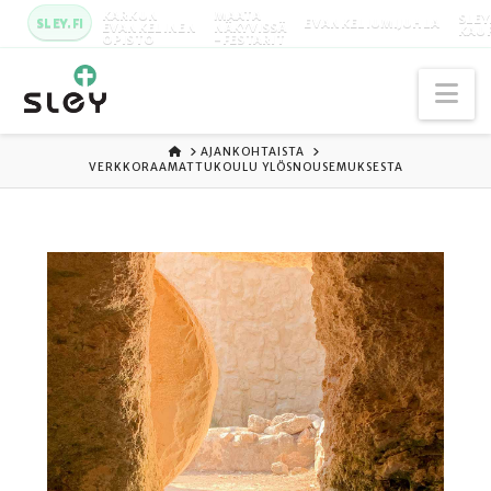
KARKUN
MAATA
SLEY
SLEY.FI
EVANKELIUMIJUHLA
EVANKELINEN
NÄKYVISSÄ
KAU
OPISTO
-FESTARIT
Na
ETUSIVU
AJANKOHTAISTA
VERKKORAAMATTUKOULU YLÖSNOUSEMUKSESTA