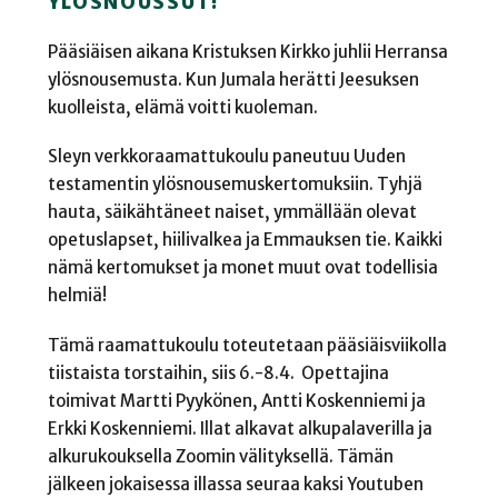
YLÖSNOUSSUT!
Pääsiäisen aikana Kristuksen Kirkko juhlii Herransa
ylösnousemusta. Kun Jumala herätti Jeesuksen
kuolleista, elämä voitti kuoleman.
Sleyn verkkoraamattukoulu paneutuu Uuden
testamentin ylösnousemuskertomuksiin. Tyhjä
hauta, säikähtäneet naiset, ymmällään olevat
opetuslapset, hiilivalkea ja Emmauksen tie. Kaikki
nämä kertomukset ja monet muut ovat todellisia
helmiä!
Tämä raamattukoulu toteutetaan pääsiäisviikolla
tiistaista torstaihin, siis 6.-8.4. Opettajina
toimivat Martti Pyykönen, Antti Koskenniemi ja
Erkki Koskenniemi. Illat alkavat alkupalaverilla ja
alkurukouksella Zoomin välityksellä. Tämän
jälkeen jokaisessa illassa seuraa kaksi Youtuben