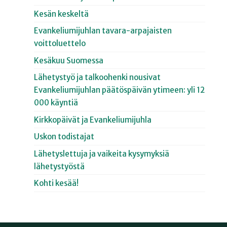
Kesän keskeltä
Evankeliumijuhlan tavara-arpajaisten
voittoluettelo
Kesäkuu Suomessa
Lähetystyö ja talkoohenki nousivat
Evankeliumijuhlan päätöspäivän ytimeen: yli 12
000 käyntiä
Kirkkopäivät ja Evankeliumijuhla
Uskon todistajat
Lähetyslettuja ja vaikeita kysymyksiä
lähetystyöstä
Kohti kesää!