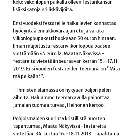
koko viikonlopun paikalla olleen festarikansan
lisäksi satoja erilliskävijöitä.
Ensi vuodeksi festareille haikailevien kannattaa
hyödyntää ennakkovaraajan etu ja varata
viikonloppupaketti huokeaan 50 euron hintaan.
Ilman majoitusta festariviikonloppua pääsee
viettämään 45 eurolla. Maata Näkyvissä -
festareita vietetään seuraavan kerran 15.–17.11.
2019. Ensi vuoden festareiden teemana on ”Mitä
mä pelkään?”.
– Ihmisten elämässä on nykyään paljon pelon
aiheita. Haluamme teeman avulla painottaa
Jumalan tuomaa turvaa, Heinonen kertoo.
Pohjoismaiden suurinta kristillistä nuorten
tapahtumaa, Maata Näkyvissä -festareita
vietetään 34. kertaa 16.–18.11.2018. Tapahtuma