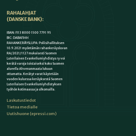
RAHALAHJAT
(DANSKE BANK):
IBAN: FI13 8000 1500 7791 95
BIC: DABAFIHH
RAHANKERÄYSLUPA: Poliisihallituksen
10.9.2021 myöntämän rahankeräysluvan
RA/2021/1127 mukaisesti Suomen
Luterilainen Evankeliumiyhdistys ry voi
kerätä varoja toistaiseksi koko Suomen
alueella Ahvenanmaata lukuun
ottamatta. Kerätyt varat käytetään
vuoden kuluessa keräyksestä Suomen
Luterilaisen Evankeliumiyhdistyksen
työhön kotimaassa ja ulkomailla.
Laskutustiedot
Tietoa medialle
Uutishuone (epressi.com)