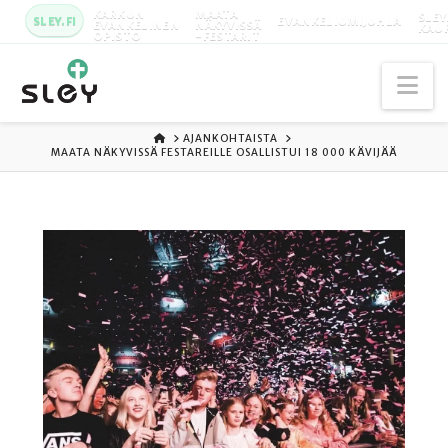
KARKUN
MAATA
SLEY
SLEY.FI
EVANKELIUMIJUHLA
EVANKELINEN
NÄKYVISSÄ
KAU
OPISTO
-FESTARIT
Na
ETUSIVU
AJANKOHTAISTA
MAATA NÄKYVISSÄ FESTAREILLE OSALLISTUI 18 000 KÄVIJÄÄ