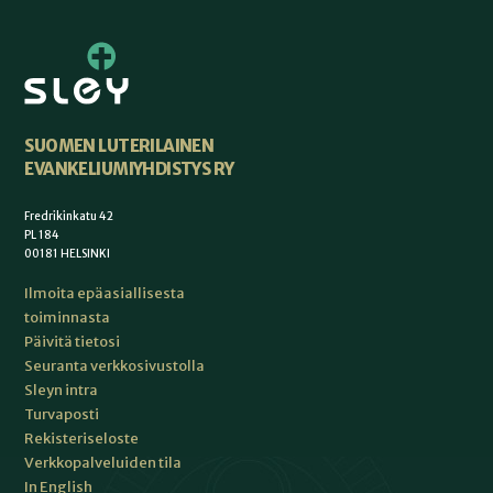
SUOMEN LUTERILAINEN
EVANKELIUMIYHDISTYS RY
Fredrikinkatu 42
PL 184
00181 HELSINKI
Ilmoita epäasiallisesta
toiminnasta
Päivitä tietosi
Seuranta verkkosivustolla
Sleyn intra
Turvaposti
Rekisteriseloste
Verkkopalveluiden tila
In English