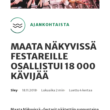
AJANKOHTAISTA
MAATA NÄKYVISSÄ
FESTAREILLE
OSALLISTUI 18 000
KÄVIJÄÄ
Sley
18.11.2018
Lukuaika 2 min
Luettu 4 kertaa
Kirjoittaja
Julkaistu
Lukuaika
Lukukertoja
Maata Näkyvissä -festarit päätettiin sunnuntaina