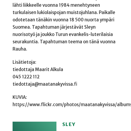
lähti liikkeelle vuonna 1984 menehtyneen
turkulaisen lukiolaispojan muistojuhlana. Paikalle
odotetaan tänäkin vuonna 18 500 nuorta ympäri
Suomea. Tapahtuman järjestävät Sleyn
nuorisotyö ja joukko Turun evankelis-luterilaisia
seurakuntia. Tapahtuman teema on tänä vuonna
Rauha.
Lisätietoja:
tiedottaja Maarit Alkula
045 1222 112
tiedottaja@maatanakyvissa.fi
KUVIA:
https://www.flickr.com/photos/maatanakyvissa/album
SLEY