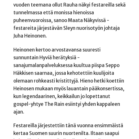
vuoden teemana ollut Rauha näkyi festareilla sekä
tunnelmassa että monissa hienoissa
puheenvuoroissa, sanoo Maata Näkyvissä -
festareita järjestävän Sleyn nuorisotyön johtaja
Juha Heinonen.
Heinonen kertoo arvostavansa suuresti
sunnuntain Hyviä herätyksiä -
sanajumalanpalveluksessa kuultua piispa Seppo
Häkkisen saarnaa, jossa kehotettiin kuulijoita
olemaan rohkeasti kristittyjä. Hieno hetki koettiin
Heinosen mukaan myös lauantain pääkonsertissa,
kun legendaarinen, keikkailun jo lopettanut
gospel-yhtye The Rain esiintyi yhden kappaleen
ajan.
Festareilla järjestettiin tänä vuonna ensimmäistä
kertaa Suomen suurin nuortenilta. Iltaan saapui