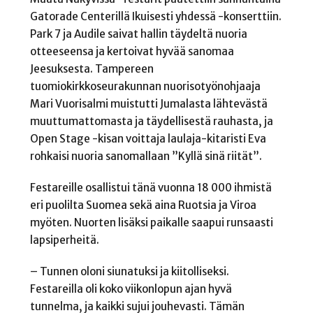
Gatorade Centerillä Ikuisesti yhdessä -konserttiin.
Park 7 ja Audile saivat hallin täydeltä nuoria
otteeseensa ja kertoivat hyvää sanomaa
Jeesuksesta. Tampereen
tuomiokirkkoseurakunnan nuorisotyönohjaaja
Mari Vuorisalmi muistutti Jumalasta lähtevästä
muuttumattomasta ja täydellisestä rauhasta, ja
Open Stage -kisan voittaja laulaja-kitaristi Eva
rohkaisi nuoria sanomallaan ”Kyllä sinä riität”.
Festareille osallistui tänä vuonna 18 000 ihmistä
eri puolilta Suomea sekä aina Ruotsia ja Viroa
myöten. Nuorten lisäksi paikalle saapui runsaasti
lapsiperheitä.
– Tunnen oloni siunatuksi ja kiitolliseksi.
Festareilla oli koko viikonlopun ajan hyvä
tunnelma, ja kaikki sujui jouhevasti. Tämän