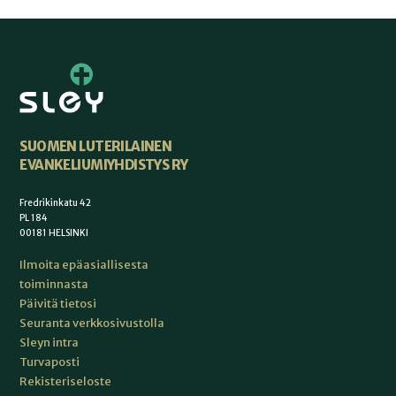
SUOMEN LUTERILAINEN
EVANKELIUMIYHDISTYS RY
Fredrikinkatu 42
PL 184
00181 HELSINKI
Ilmoita epäasiallisesta
toiminnasta
Päivitä tietosi
Seuranta verkkosivustolla
Sleyn intra
Turvaposti
Rekisteriseloste