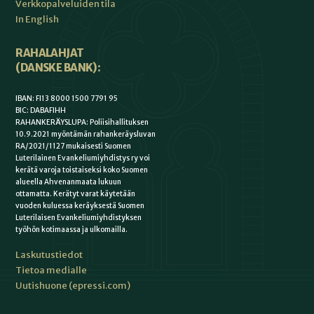
Verkkopalveluiden tila
In English
RAHALAHJAT
(DANSKE BANK):
IBAN: FI13 8000 1500 7791 95
BIC: DABAFIHH
RAHANKERÄYSLUPA: Poliisihallituksen
10.9.2021 myöntämän rahankeräysluvan
RA/2021/1127 mukaisesti Suomen
Luterilainen Evankeliumiyhdistys ry voi
kerätä varoja toistaiseksi koko Suomen
alueella Ahvenanmaata lukuun
ottamatta. Kerätyt varat käytetään
vuoden kuluessa keräyksestä Suomen
Luterilaisen Evankeliumiyhdistyksen
työhön kotimaassa ja ulkomailla.
Laskutustiedot
Tietoa medialle
Uutishuone (epressi.com)