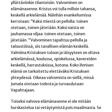
yllättäviinkin tilanteisiin. Valvominen on
elämänasenne. Kristus voi tulla milloin tahansa,
keskellä arkielämää. Näinhän evankeliumissa
kerrotaan: ”Kaksi miestä on pellolla: toinen
otetaan, toinen jätetään. Kaksi naista on
jauhamassa viljaa: toinen otetaan, toinen
jätetään. ”Valvominen tapahtuu pellolla ja
taloustöissä, siis tavallisen elämän keskellä.
Valmiina Kristuksen tuloon ja iäisyyteen on oltava
arkielämässä, koulussa, opiskelussa, kavereiden
keskellä, harrastuksissa, kotona. Koko ihmisen
elämä on tarkoitettu elettäväksi Kristuksen
yhteydessä. Oikeaa valvomista on siellä, missä
Jumala otetaan todesta ja turvaudutaan
Vapahtajaan.
Toiseksi valvova elämänasenne ei ole mitään
hurskastelua tai vetäytymistä pois maailmasta. Se