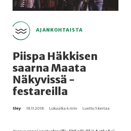
AJANKOHTAISTA
Piispa Häkkisen
saarna Maata
Näkyvissä -
festareilla
Sley
18.11.2018
Lukuaika 4 min
Luettu 5 kertaa
Kirjoittaja
Julkaistu
Lukuaika
Lukukertoja