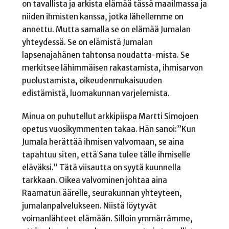
on tavallista ja arkista elämää tässä maailmassa ja
niiden ihmisten kanssa, jotka lähellemme on
annettu. Mutta samalla se on elämää Jumalan
yhteydessä. Se on elämistä Jumalan
lapsenajahänen tahtonsa noudatta-mista. Se
merkitsee lähimmäisen rakastamista, ihmisarvon
puolustamista, oikeudenmukaisuuden
edistämistä, luomakunnan varjelemista.
Minua on puhutellut arkkipiispa Martti Simojoen
opetus vuosikymmenten takaa. Hän sanoi:”Kun
Jumala herättää ihmisen valvomaan, se aina
tapahtuu siten, että Sana tulee tälle ihmiselle
eläväksi.” Tätä viisautta on syytä kuunnella
tarkkaan. Oikea valvominen johtaa aina
Raamatun äärelle, seurakunnan yhteyteen,
jumalanpalvelukseen. Niistä löytyvät
voimanlähteet elämään. Silloin ymmärrämme,