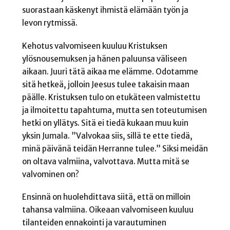
suorastaan käskenyt ihmistä elämään työn ja
levon rytmissä.
Kehotus valvomiseen kuuluu Kristuksen
ylösnousemuksen ja hänen paluunsa väliseen
aikaan. Juuri tätä aikaa me elämme. Odotamme
sitä hetkeä, jolloin Jeesus tulee takaisin maan
päälle. Kristuksen tulo on etukäteen valmistettu
ja ilmoitettu tapahtuma, mutta sen toteutumisen
hetki on yllätys. Sitä ei tiedä kukaan muu kuin
yksin Jumala. ”Valvokaa siis, sillä te ette tiedä,
minä päivänä teidän Herranne tulee.” Siksi meidän
on oltava valmiina, valvottava. Mutta mitä se
valvominen on?
Ensinnä on huolehdittava siitä, että on milloin
tahansa valmiina. Oikeaan valvomiseen kuuluu
tilanteiden ennakointi ja varautuminen