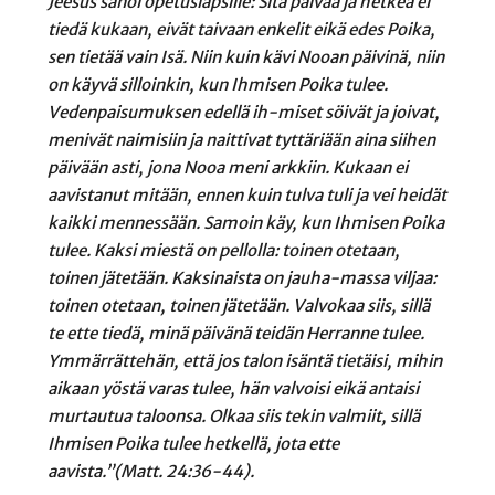
Jeesus sanoi opetuslapsille: Sitä päivää ja hetkeä ei
tiedä kukaan, eivät taivaan enkelit eikä edes Poika,
sen tietää vain Isä. Niin kuin kävi Nooan päivinä, niin
on käyvä silloinkin, kun Ihmisen Poika tulee.
Vedenpaisumuksen edellä ih-miset söivät ja joivat,
menivät naimisiin ja naittivat tyttäriään aina siihen
päivään asti, jona Nooa meni arkkiin. Kukaan ei
aavistanut mitään, ennen kuin tulva tuli ja vei heidät
kaikki mennessään. Samoin käy, kun Ihmisen Poika
tulee. Kaksi miestä on pellolla: toinen otetaan,
toinen jätetään. Kaksinaista on jauha-massa viljaa:
toinen otetaan, toinen jätetään. Valvokaa siis, sillä
te ette tiedä, minä päivänä teidän Herranne tulee.
Ymmärrättehän, että jos talon isäntä tietäisi, mihin
aikaan yöstä varas tulee, hän valvoisi eikä antaisi
murtautua taloonsa. Olkaa siis tekin valmiit, sillä
Ihmisen Poika tulee hetkellä, jota ette
aavista.”(Matt. 24:36-44).