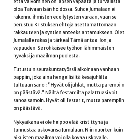
että valvominen on lapsen vapaata ja turvallista
oloa Taivaan Isän hoidossa. Suhde Jumalaan ei
rakennu ihmisten edellytysten varaan, vaan se
perustuu Kristuksen ehtoja asettamattomaan
rakkauteen ja syntien anteeksiantamukseen. Olet
Jumalalle rakas ja tärkeä! Tämä antaa ilon ja
vapauden. Se rohkaisee työhön lähimmäisten
hyväksi ja maailman puolesta.
Tutustuin seurakuntatyössä aikoinaan vanhaan
pappiin, joka aina hengellisiltä kesäjuhlilta
tultuaan sanoi: ”Hyvät oli juhlat, mutta parempiin
on päästävä.” Näiltä festareilta palattuasi voit
sanoa samoin. Hyvät oli festarit, mutta parempiin
on päästävä.
Nykyaikana ei ole helppo elää kristittynä ja
tunnustaa uskovansa Jumalaan. Niin nuorten kuin
aikuisten maailma voi olla kovaa uskovalle.