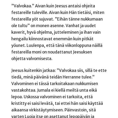
”Valvokaa.” Aivan kuin Jeesus antaisi ohjeita
festareille tuleville. Aivan kuin Hän tietäisi, miten
festareilla yöt sujuvat. ”Eihän tänne nukkumaan
ole tultu” on monen asenne. Vanhat ja uudet
kaverit, hyvä ohjelma, jutteleminen ja ihan vain
hengailu kiinnostavat enemmän kuin pitkät
yöunet. Luulenpa, että tänä viikonloppuna näillä
festareilla moni on noudattanut Jeesuksen
ohjetta valvomisesta.
Jeesus kuitenkin jatkaa: ”Valvokaa siis, sillä te ette
tiedä, minä päivänä teidän Herranne tulee.”
Valvominen ei tässä tarkoitakaan nukkumisen
vastakohtaa. Jumala ei kiellä meiltä unta eikä
lepoa. Uskossa valvominen ei tarkoita, että
kristitty ei saisi levätä, tai ettei hän saisi käyttää
aikaansa virkistäytymiseen. Päinvastoin, sitä
varten Luoja itse on asettanut lepopäivän ja