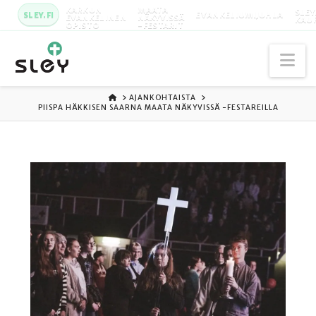
KARKUN
MAATA
SLEY
SLEY.FI
EVANKELIUMIJUHLA
EVANKELINEN
NÄKYVISSÄ
KAU
OPISTO
-FESTARIT
Na
ETUSIVU
AJANKOHTAISTA
PIISPA HÄKKISEN SAARNA MAATA NÄKYVISSÄ -FESTAREILLA