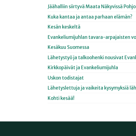
Jäähalliin siirtyvä Maata Näkyvissä Poh
Kuka kantaa ja antaa parhaan elämän?
Kesän keskeltä
Evankeliumijuhlan tavara-arpajaisten vo
Kesäkuu Suomessa
Lähetystyö ja talkoohenki nousivat Evan
Kirkkopäivät ja Evankeliumijuhla
Uskon todistajat
Lähetyslettuja ja vaikeita kysymyksiä lä
Kohti kesää!