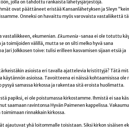
öön, jolla on tahdottu rankaista lähetysjärjestöjä.
ryhmät ovat päättäneet eristää Kansanlähetyksen ja Sleyn ”kein
amme. Onneksi on havaittu myös varovaista vastaliikettä täl
a vastaliikkeen, ekumenian.
Ekumenia
-sanaa ei ole totuttu k
n ja toimijoiden välillä, mutta se on silti melko hyvä sana
Jari Jolkkosen toive: tulisi erilleen kasvamisen sijaan etsiä ja
tärkeistäkin asioista eri tavalla ajattelevia kristittyjä? Tätä mi
ja käytännön asioissa.
Tavoitteena ei näissä kohtaamisissa ole 
o pysyä samassa kirkossa ja rakentaa sitä eroista huolimatta.
stä papiksi, ei ole poistumassa kirkostamme.
Ihmistä ei saa kä
tunut saamaan ravintonsa Hyvän Paimenen kappelissa. Vakaumu
 toimimaan rinnakkain kirkossa.
 ajautuvat yhä loitommalle toisistaan. Siksi kirkon sisäisen 