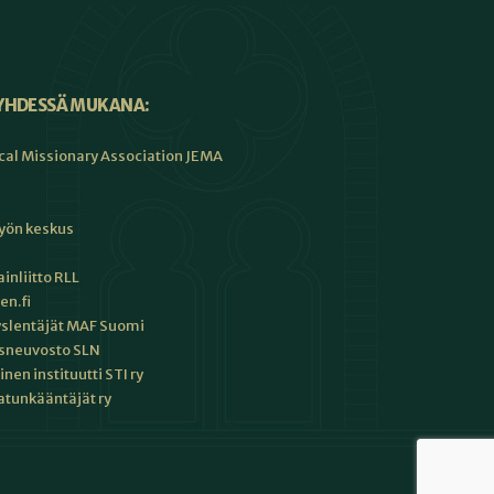
YHDESSÄ MUKANA:
cal Missionary Association JEMA
työn keskus
inliitto RLL
en.fi
slentäjät MAF Suomi
sneuvosto SLN
en instituutti STI ry
tunkääntäjät ry