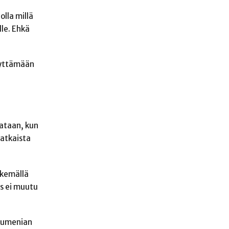
olla millä
le. Ehkä
äyttämään
tataan, kun
ratkaista
skemällä
s ei muutu
ekumenian