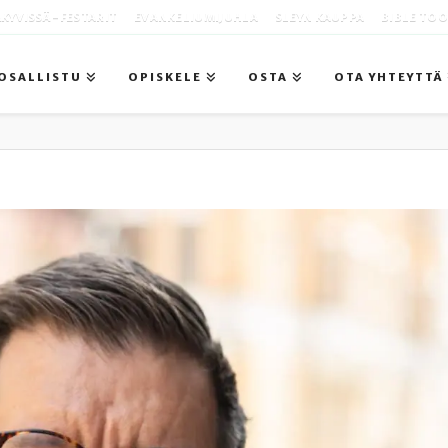
KYVISSÄ -FESTARIT
EVANKELIUMIJUHLA
SLEYN KAUPPA
BIBLE TO
OSALLISTU
OPISKELE
OSTA
OTA YHTEYTTÄ