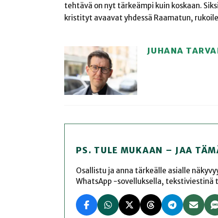
tehtävä on nyt tärkeämpi kuin koskaan. Siks
kristityt avaavat yhdessä Raamatun, rukoilev
JUHANA TARVA
PS. TULE MUKAAN – JAA TÄM
Osallistu ja anna tärkeälle asialle näkyv
WhatsApp -sovelluksella, tekstiviestinä tai