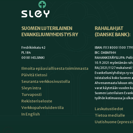
SUOMEN LUTERILAINEN
RAHALAHJAT
EVANKELIUMIYHDISTYS RY
(DANSKE BANK):
Fredrikinkatu 42
IBAN: FI13 8000 1500 779
PL 184
BIC: DABAFIHH
00181 HELSINKI
RAHANKERÄYSLUPA: Poliis
10.9.2021 myöntämän rah
Ilmoita epäasiallisesta toiminnasta
RA/2021/1127 mukaisesti 
Evankeliumiyhdistys ry vo
Päivitä tietosi
toistaiseksi koko Suomen a
Seuranta verkkosivustolla
Ahvenanmaata lukuun otta
Sleyn intra
varat käytetään vuoden k
Suomen Luterilaisen Evan
Turvaposti
työhön kotimaassa ja ulko
Rekisteriseloste
Verkkopalveluiden tila
Laskutustiedot
In English
Tietoa medialle
Uutishuone (epress