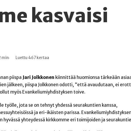
me kasvaisi
2 min
Luettu 467 kertaa
nan piispa
Jari Jolkkonen
kiinnittää huomionsa tärkeään asia
ien jälkeen, piispa Jolkkonen odotti, “että avaudutaan, ei erot
 ollut myös Evankeliumiyhdistyksen toive.
lle työlle, jota se on tehnyt yhdessä seurakuntien kanssa,
essuyhteisöissä ja eri-ikäisten parissa. Evankeliumiyhdistyksen
n hyvässä yhteydessä kirkkomme eri toimijoiden ja seurakuntie