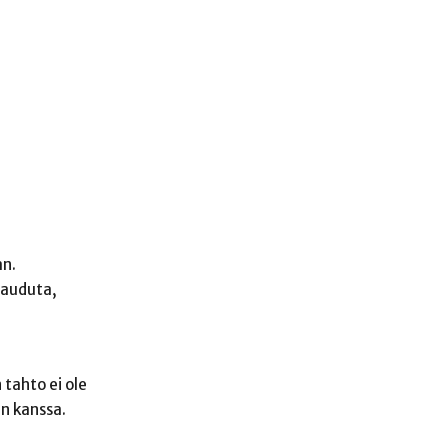
an.
tauduta,
 tahto ei ole
n kanssa.