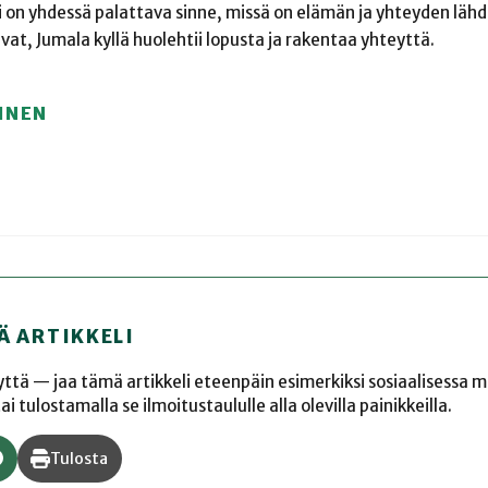
i on yhdessä palattava sinne, missä on elämän ja yhteyden lähd
at, Jumala kyllä huolehtii lopusta ja rakentaa yhteyttä.
INEN
Ä ARTIKKELI
yyttä — jaa tämä artikkeli eteenpäin esimerkiksi sosiaalisessa 
 tulostamalla se ilmoitustaululle alla olevilla painikkeilla.
Tulosta