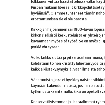
Jolkkonen viittaa haastattelussa vallankäytt
Piispan mukaan liberaalit kirkkopoliittiset 
hyväänsä”. Olemme tunteneet tämän nahoiss
erottautumisen tie ei ole parasta.
Kirkkojen hajoaminen sai 1800-luvun lopuss
kirkon sisäisistä keskusteluista eri yhteisöje
kuvaamaan myös sitä työtä. Se on myös piispa 
pyrkiä yhteyteen.
Voiko kirkko sietää ja pitää sisällään monia, 
kohdataan toinen kristitty lähietäisyydeltä 
kaikkia kiistakysymyksiä, vaan ilmaista taht
Vähemmistö, joka ei
hyväksy
naisten vihkimi
käymään Lakeuden ristissä, jos hän on tot
kytkimestä kääntämällä. Siksi on opeteltava
Konservatiivisemmat ja liberaalimmat ryhmät