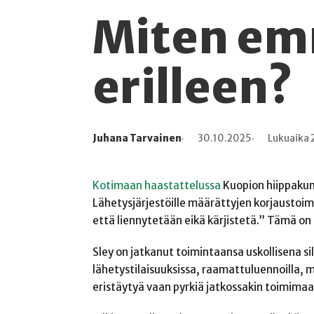
Miten em
erilleen?
Juhana Tarvainen
30.10.2025
Lukuaika 
Kirjoittaja
Julkaistu
Lukuaika
Lukukertoja
Kotimaan haastattelussa
Kuopion hiippakun
Lähetysjärjestöille määrättyjen korjaustoim
että liennytetään eikä kärjistetä.” Tämä on
Sley on jatkanut toimintaansa uskollisena si
lähetystilaisuuksissa, raamattuluennoilla, m
eristäytyä vaan pyrkiä jatkossakin toimimaa