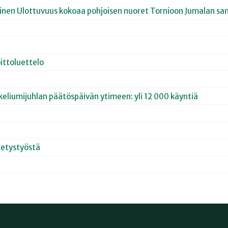
joinen Ulottuvuus kokoaa pohjoisen nuoret Tornioon Jumalan san
ittoluettelo
keliumijuhlan päätöspäivän ytimeen: yli 12 000 käyntiä
hetystyöstä