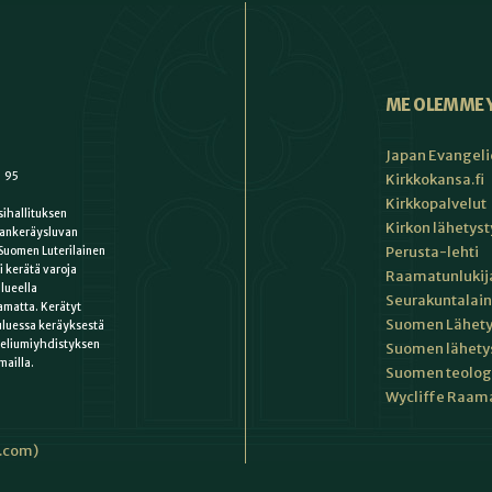
ME OLEMME 
Japan Evangeli
1 95
Kirkkokansa.fi
Kirkkopalvelut
ihallituksen
Kirkon lähetys
ankeräysluvan
Perusta-lehti
Suomen Luterilainen
i kerätä varoja
Raamatunlukija
lueella
Seurakuntalain
matta. Kerätyt
Suomen Lähety
uluessa keräyksestä
keliumiyhdistyksen
Suomen lähety
mailla.
Suomen teologin
Wycliffe Raama
i.com)