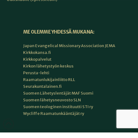
ME OLEMME YHDESSÄ MUKANA:
Japan Evangelical Missionary Association JEMA
Kirkkokansa.fi
Kirkkopalvelut
Kirkon lähetystyön keskus
Perusta-lehti
Raamatunlukijainliitto RLL
Seurakuntalainen.fi
Suomen Lähetyslentäjät MAF Suomi
Suomen lähetysneuvosto SLN
Suomen teologinen instituutti STI ry
Wycliffe Raamatunkääntäjät ry