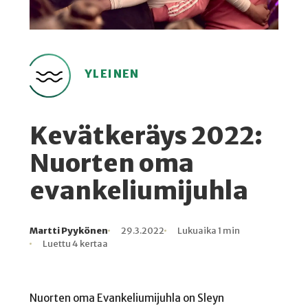
YLEINEN
Kevätkeräys 2022:
Nuorten oma
evankeliumijuhla
Martti Pyykönen
29.3.2022
Lukuaika 1 min
Kirjoittaja
Julkaistu
Lukuaika
Lukukertoja
Luettu 4 kertaa
Nuorten oma Evankeliumijuhla on Sleyn