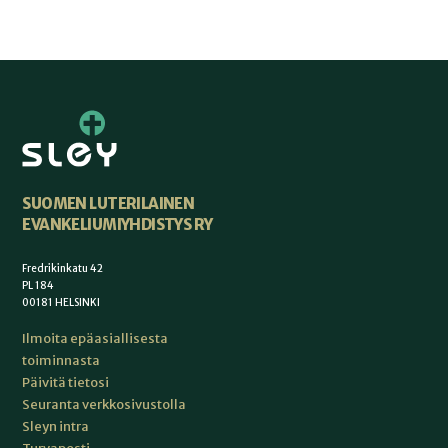
SUOMEN LUTERILAINEN
EVANKELIUMIYHDISTYS RY
Fredrikinkatu 42
PL 184
00181 HELSINKI
Ilmoita epäasiallisesta
toiminnasta
Päivitä tietosi
Seuranta verkkosivustolla
Sleyn intra