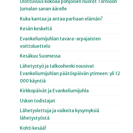
Ulottuvuus kokoaa pohjoisen nuoret Tornioon
Jumalan sanan äärelle
Kuka kantaa ja antaa parhaan elämän?
Kesän keskeltä
Evankeliumijuhlan tavara-arpajaisten
voittoluettelo
Kesäkuu Suomessa
Lähetystyö ja talkoohenki nousivat
Evankeliumijuhlan päätöspäivän ytimeen: yli 12
000 käyntiä
Kirkkopäivät ja Evankeliumijuhla
Uskon todistajat
Lähetyslettuja ja vaikeita kysymyksiä
lähetystyöstä
Kohti kesää!