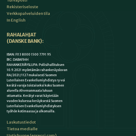
Turvaposti
Rekisteriseloste
Verkkopalveluiden tila
In English
RAHALAHJAT
(DANSKE BANK):
IBAN: FI13 8000 1500 7791 95
BIC: DABAFIHH
RAHANKERÄYSLUPA: Poliisihallituksen
10.9.2021 myöntämän rahankeräysluvan
RA/2021/1127 mukaisesti Suomen
Luterilainen Evankeliumiyhdistys ry voi
kerätä varoja toistaiseksi koko Suomen
alueella Ahvenanmaata lukuun
ottamatta. Kerätyt varat käytetään
vuoden kuluessa keräyksestä Suomen
Luterilaisen Evankeliumiyhdistyksen
työhön kotimaassa ja ulkomailla.
Laskutustiedot
Tietoa medialle
Uutishuone (epressi.com)