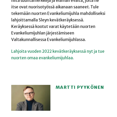
niitä suuntamerkkejä ja elämän eväitä, joita he
itse ovat nuorisotyössä aikanaan saaneet. Tule
tekemään nuorten Evankeliumijuhla mahdolliseksi
lahjoittamalla Sleyn kevätkeräyksessä.
Keräyksessä kootut varat käytetään nuorten
Evankeliumijuhlan järjestämiseen
Valtakunnallisessa Evankeliumijuhlassa.
Lahjoita vuoden 2022 kevätkeräyksessä nyt ja tue
nuorten omaa evankeliumijuhlaa.
MARTTI PYYKÖNEN