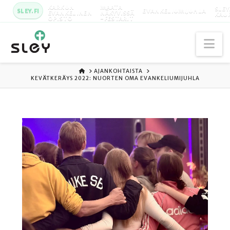
KARKUN
MAATA
SLEY
SLEY.FI
EVANKELIUMIJUHLA
EVANKELINEN
NÄKYVISSÄ
KAU
OPISTO
-FESTARIT
Na
ETUSIVU
AJANKOHTAISTA
KEVÄTKERÄYS 2022: NUORTEN OMA EVANKELIUMIJUHLA