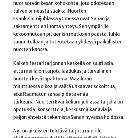
nuorisotyön kesän kohokohta, jota odotetaan
talven pimeästä saakka. Nuorten
Evankeliumijuhlassa ytimessä ovat Sanan ja
sakramenttien luoma yhteys. Sen ympärille
kokoonnutaan pitkienkin matkojen päästä. Juhla
suunnitellaan ja toteutetaan yhdessä paikallisten
nuorten kanssa.
Kaiken festaritarjonnan keskellä on suuri asia,
että meillä on tarjota laadukas ja turvallinen
nuorten kesätapahtuma. Maailman
muuttuessa oikea ja väärä uhkaavat sekoittua,
eikä Raamatun sanaa pidetä enää
tärkeänä. Nuorten Evankeliumijuhlassa tarjolla on
opetuksia, konsertteja, keskustelukanavia ja
paljon yhteistä tekemistä Sanan hyvässä hoidossa.
Nyt on aikuisten tehtävä tarjota nuorille