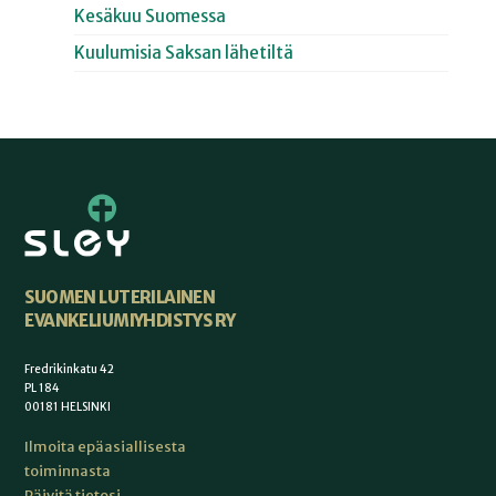
Kesäkuu Suomessa
Kuulumisia Saksan lähetiltä
SUOMEN LUTERILAINEN
EVANKELIUMIYHDISTYS RY
Fredrikinkatu 42
PL 184
00181 HELSINKI
Ilmoita epäasiallisesta
toiminnasta
Päivitä tietosi