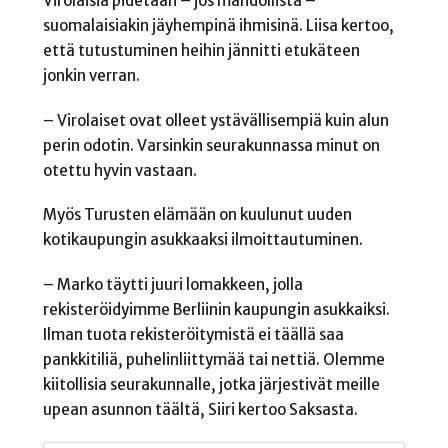
Virolaisia pidetään – jos mahdollista –
suomalaisiakin jäyhempinä ihmisinä. Liisa kertoo,
että tutustuminen heihin jännitti etukäteen
jonkin verran.
– Virolaiset ovat olleet ystävällisempiä kuin alun
perin odotin. Varsinkin seurakunnassa minut on
otettu hyvin vastaan.
Myös Turusten elämään on kuulunut uuden
kotikaupungin asukkaaksi ilmoittautuminen.
– Marko täytti juuri lomakkeen, jolla
rekisteröidyimme Berliinin kaupungin asukkaiksi.
Ilman tuota rekisteröitymistä ei täällä saa
pankkitiliä, puhelinliittymää tai nettiä. Olemme
kiitollisia seurakunnalle, jotka järjestivät meille
upean asunnon täältä, Siiri kertoo Saksasta.