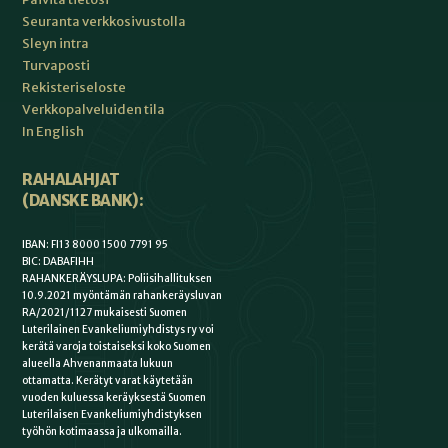
Seuranta verkkosivustolla
Sleyn intra
Turvaposti
Rekisteriseloste
Verkkopalveluiden tila
In English
RAHALAHJAT
(DANSKE BANK):
IBAN: FI13 8000 1500 7791 95
BIC: DABAFIHH
RAHANKERÄYSLUPA: Poliisihallituksen
10.9.2021 myöntämän rahankeräysluvan
RA/2021/1127 mukaisesti Suomen
Luterilainen Evankeliumiyhdistys ry voi
kerätä varoja toistaiseksi koko Suomen
alueella Ahvenanmaata lukuun
ottamatta. Kerätyt varat käytetään
vuoden kuluessa keräyksestä Suomen
Luterilaisen Evankeliumiyhdistyksen
työhön kotimaassa ja ulkomailla.