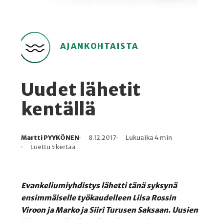
AJANKOHTAISTA
Uudet lähetit
kentällä
Martti PYYKÖNEN
8.12.2017
Lukuaika 4 min
Kirjoittaja
Julkaistu
Lukuaika
Lukukertoja
Luettu 5 kertaa
Evankeliumiyhdistys lähetti tänä syksynä
ensimmäiselle työkaudelleen Liisa Rossin
Viroon ja Marko ja Siiri Turusen Saksaan. Uusien