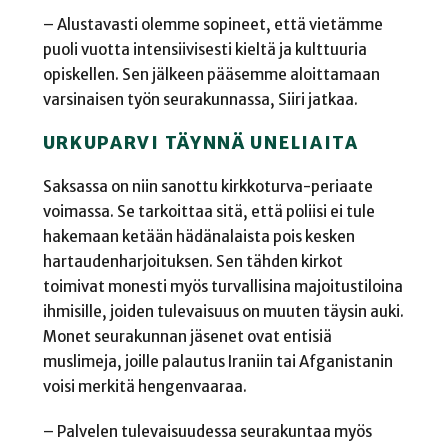
– Alustavasti olemme sopineet, että vietämme
puoli vuotta intensiivisesti kieltä ja kulttuuria
opiskellen. Sen jälkeen pääsemme aloittamaan
varsinaisen työn seurakunnassa, Siiri jatkaa.
URKUPARVI TÄYNNÄ UNELIAITA
Saksassa on niin sanottu kirkkoturva-periaate
voimassa. Se tarkoittaa sitä, että poliisi ei tule
hakemaan ketään hädänalaista pois kesken
hartaudenharjoituksen. Sen tähden kirkot
toimivat monesti myös turvallisina majoitustiloina
ihmisille, joiden tulevaisuus on muuten täysin auki.
Monet seurakunnan jäsenet ovat entisiä
muslimeja, joille palautus Iraniin tai Afganistanin
voisi merkitä hengenvaaraa.
– Palvelen tulevaisuudessa seurakuntaa myös