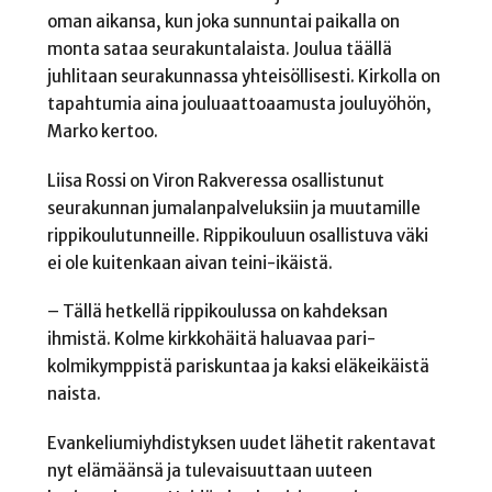
oman aikansa, kun joka sunnuntai paikalla on
monta sataa seurakuntalaista. Joulua täällä
juhlitaan seurakunnassa yhteisöllisesti. Kirkolla on
tapahtumia aina jouluaattoaamusta jouluyöhön,
Marko kertoo.
Liisa Rossi on Viron Rakveressa osallistunut
seurakunnan jumalanpalveluksiin ja muutamille
rippikoulutunneille. Rippikouluun osallistuva väki
ei ole kuitenkaan aivan teini-ikäistä.
– Tällä hetkellä rippikoulussa on kahdeksan
ihmistä. Kolme kirkkohäitä haluavaa pari-
kolmikymppistä pariskuntaa ja kaksi eläkeikäistä
naista.
Evankeliumiyhdistyksen uudet lähetit rakentavat
nyt elämäänsä ja tulevaisuuttaan uuteen