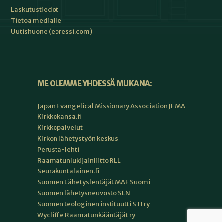
Laskutustiedot
Tietoa medialle
Uutishuone (epressi.com)
ME OLEMME YHDESSÄ MUKANA:
Japan Evangelical Missionary Association JEMA
Kirkkokansa.fi
Kirkkopalvelut
Kirkon lähetystyön keskus
Perusta-lehti
Raamatunlukijainliitto RLL
Seurakuntalainen.fi
Suomen Lähetyslentäjät MAF Suomi
Suomen lähetysneuvosto SLN
Suomen teologinen instituutti STI ry
Wycliffe Raamatunkääntäjät ry