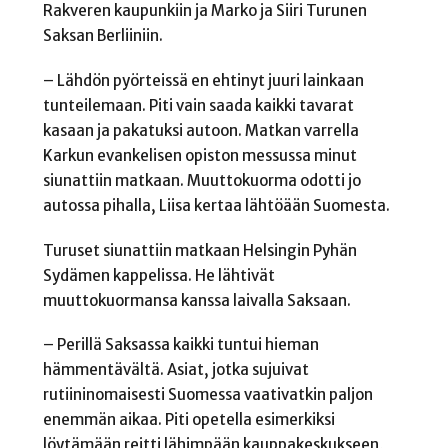
Rakveren kaupunkiin ja Marko ja Siiri Turunen
Saksan Berliiniin.
– Lähdön pyörteissä en ehtinyt juuri lainkaan
tunteilemaan. Piti vain saada kaikki tavarat
kasaan ja pakatuksi autoon. Matkan varrella
Karkun evankelisen opiston messussa minut
siunattiin matkaan. Muuttokuorma odotti jo
autossa pihalla, Liisa kertaa lähtöään Suomesta.
Turuset siunattiin matkaan Helsingin Pyhän
Sydämen kappelissa. He lähtivät
muuttokuormansa kanssa laivalla Saksaan.
– Perillä Saksassa kaikki tuntui hieman
hämmentävältä. Asiat, jotka sujuivat
rutiininomaisesti Suomessa vaativatkin paljon
enemmän aikaa. Piti opetella esimerkiksi
löytämään reitti lähimpään kauppakeskukseen,