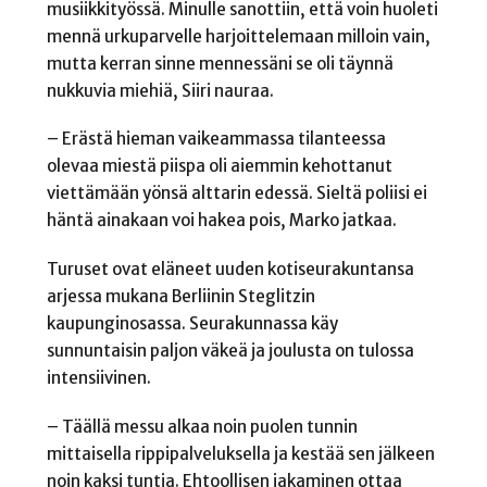
musiikkityössä. Minulle sanottiin, että voin huoleti
mennä urkuparvelle harjoittelemaan milloin vain,
mutta kerran sinne mennessäni se oli täynnä
nukkuvia miehiä, Siiri nauraa.
– Erästä hieman vaikeammassa tilanteessa
olevaa miestä piispa oli aiemmin kehottanut
viettämään yönsä alttarin edessä. Sieltä poliisi ei
häntä ainakaan voi hakea pois, Marko jatkaa.
Turuset ovat eläneet uuden kotiseurakuntansa
arjessa mukana Berliinin Steglitzin
kaupunginosassa. Seurakunnassa käy
sunnuntaisin paljon väkeä ja joulusta on tulossa
intensiivinen.
– Täällä messu alkaa noin puolen tunnin
mittaisella rippipalveluksella ja kestää sen jälkeen
noin kaksi tuntia. Ehtoollisen jakaminen ottaa