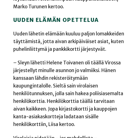
Marko Turunen kertoo.
UUDEN ELÄMÄN OPETTELUA
Uuden lähetin elämään kuuluu paljon lomakkeiden
täyttämistä, jotta aivan arkipäiväiset asiat, kuten
puhelinliittymä ja pankkikortti järjestyvät.
– Sleyn lähetti Helene Toivanen oli täällä Virossa
järjestellyt minulle asunnon jo valmiiksi. Hänen
kanssaan lähdin rekisteröitymään
kaupungintalolle. Sieltä sain virolaisen
henkilötunnuksen, jolla sain hakea poliisiasemalta
henkilökorttia. Henkilökorttia täällä tarvitaan
aivan kaikkeen. Jopa kirjastokortti ja kauppojen
kanta-asiakaskortteja ladataan sisälle
henkilökorttiin, Liisa kertoo.