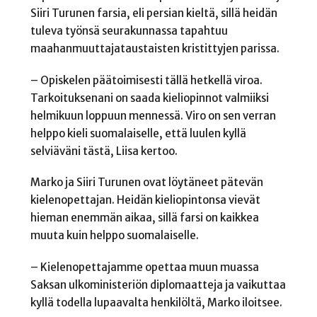
Siiri Turunen farsia, eli persian kieltä, sillä heidän
tuleva työnsä seurakunnassa tapahtuu
maahanmuuttajataustaisten kristittyjen parissa.
– Opiskelen päätoimisesti tällä hetkellä viroa.
Tarkoituksenani on saada kieliopinnot valmiiksi
helmikuun loppuun mennessä. Viro on sen verran
helppo kieli suomalaiselle, että luulen kyllä
selviäväni tästä, Liisa kertoo.
Marko ja Siiri Turunen ovat löytäneet pätevän
kielenopettajan. Heidän kieliopintonsa vievät
hieman enemmän aikaa, sillä farsi on kaikkea
muuta kuin helppo suomalaiselle.
– Kielenopettajamme opettaa muun muassa
Saksan ulkoministeriön diplomaatteja ja vaikuttaa
kyllä todella lupaavalta henkilöltä, Marko iloitsee.