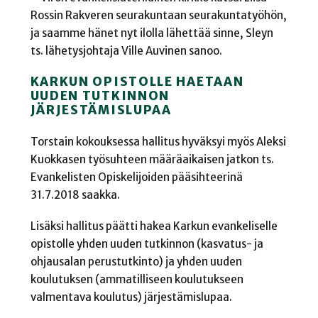
Rossin Rakveren seurakuntaan seurakuntatyöhön,
ja saamme hänet nyt ilolla lähettää sinne, Sleyn
ts. lähetysjohtaja Ville Auvinen sanoo.
KARKUN OPISTOLLE HAETAAN
UUDEN TUTKINNON
JÄRJESTÄMISLUPAA
Torstain kokouksessa hallitus hyväksyi myös Aleksi
Kuokkasen työsuhteen määräaikaisen jatkon ts.
Evankelisten Opiskelijoiden pääsihteerinä
31.7.2018 saakka.
Lisäksi hallitus päätti hakea Karkun evankeliselle
opistolle yhden uuden tutkinnon (kasvatus- ja
ohjausalan perustutkinto) ja yhden uuden
koulutuksen (ammatilliseen koulutukseen
valmentava koulutus) järjestämislupaa.