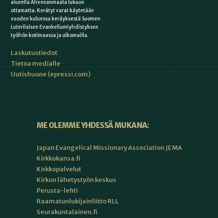
alueella Ahvenanmaata lukuun
ottamatta. Kerätyt varat käytetään
vuoden kuluessa keräyksestä Suomen
Luterilaisen Evankeliumiyhdistyksen
työhön kotimaassa ja ulkomailla.
Laskutustiedot
Tietoa medialle
Uutishuone (epressi.com)
ME OLEMME YHDESSÄ MUKANA:
Japan Evangelical Missionary Association JEMA
Kirkkokansa.fi
Kirkkopalvelut
Kirkon lähetystyön keskus
Perusta-lehti
Raamatunlukijainliitto RLL
Seurakuntalainen.fi