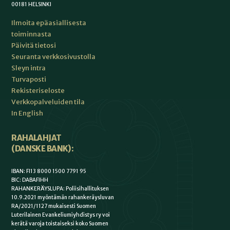
00181 HELSINKI
Ilmoita epäasiallisesta
toiminnasta
Päivitä tietosi
Seuranta verkkosivustolla
Sleyn intra
Turvaposti
Rekisteriseloste
Verkkopalveluiden tila
In English
RAHALAHJAT
(DANSKE BANK):
IBAN: FI13 8000 1500 7791 95
BIC: DABAFIHH
RAHANKERÄYSLUPA: Poliisihallituksen
10.9.2021 myöntämän rahankeräysluvan
RA/2021/1127 mukaisesti Suomen
Luterilainen Evankeliumiyhdistys ry voi
kerätä varoja toistaiseksi koko Suomen