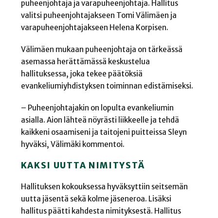
puheenjohtaja ja varapuheenjohtaja. Hallitus
valitsi puheenjohtajakseen Tomi Välimäen ja
varapuheenjohtajakseen Helena Korpisen.
Välimäen mukaan puheenjohtaja on tärkeässä
asemassa herättämässä keskustelua
hallituksessa, joka tekee päätöksiä
evankeliumiyhdistyksen toiminnan edistämiseksi.
– Puheenjohtajakin on lopulta evankeliumin
asialla. Aion lähteä nöyrästi liikkeelle ja tehdä
kaikkeni osaamiseni ja taitojeni puitteissa Sleyn
hyväksi, Välimäki kommentoi.
KAKSI UUTTA NIMITYSTÄ
Hallituksen kokouksessa hyväksyttiin seitsemän
uutta jäsentä sekä kolme jäseneroa. Lisäksi
hallitus päätti kahdesta nimityksestä. Hallitus