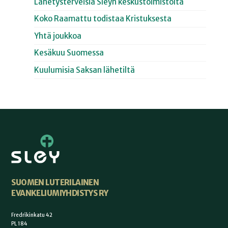
Lähetysterveisiä Sleyn keskustoimistolta
Koko Raamattu todistaa Kristuksesta
Yhtä joukkoa
Kesäkuu Suomessa
Kuulumisia Saksan lähetiltä
SUOMEN LUTERILAINEN
EVANKELIUMIYHDISTYS RY
Fredrikinkatu 42
PL 184