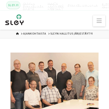
KARKUN
MAATA
SLEY
SLEY.FI
EVANKELIUMIJUHLA
EVANKELINEN
NÄKYVISSÄ
KAU
OPISTO
-FESTARIT
Na
ETUSIVU
AJANKOHTAISTA
SLEYN HALLITUS JÄRJESTÄYTYI