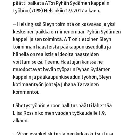
päätti palkata AT:n Pyhän Sydämen kappelin
työhön (70%) Helsinkiin 1.9.2017 alkaen.
– Helsingissä Sleyn toiminta on kasvavaa ja yksi
keskeinen paikka on nimenomaan Pyhän Sydämen
kappeli ja sen toiminta. A T on tietoinen Sleyn
toiminnan haasteista pääkaupunkiseudulla ja
hänellä on realistisia ideoita haasteiden
voittamiseksi. Teemu Haatajan kanssa he
muodostavat hyvän työparin Pyhän Sydämen
kappelin ja pääkaupunkiseudun työhön, Sleyn
kotimaantyön johtaja Juhana Tarvainen
kommentoi.
Lähetystyöhön Viroon hallitus päätti lähettää
Liisa Rossin kolmen vuoden työkaudelle 1.9.
alkaen.
– Viron evankelisluterilainen kirkko kutsui Liisa