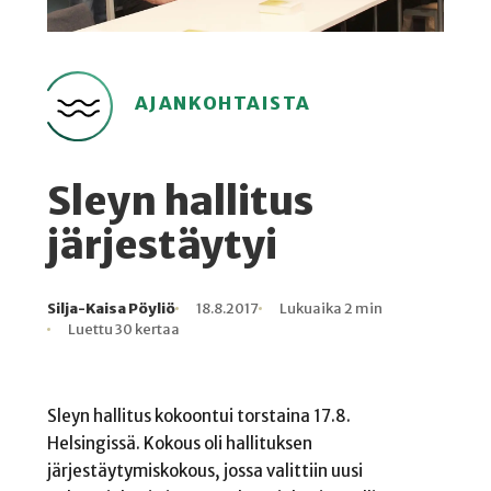
AJANKOHTAISTA
Sleyn hallitus
järjestäytyi
Silja-Kaisa Pöyliö
18.8.2017
Lukuaika 2 min
Kirjoittaja
Julkaistu
Lukuaika
Lukukertoja
Luettu 30 kertaa
Sleyn hallitus kokoontui torstaina 17.8.
Helsingissä. Kokous oli hallituksen
järjestäytymiskokous, jossa valittiin uusi